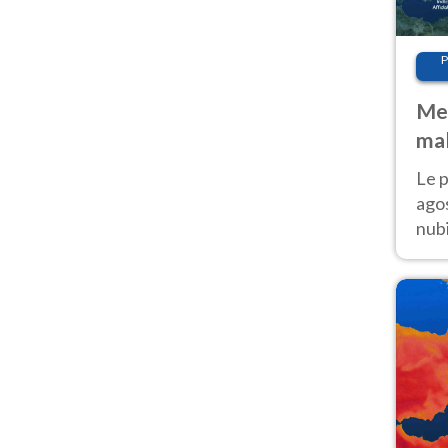
P
Met
mal
fin
Le p
agos
nubi
Cen
mol