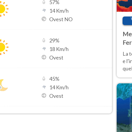
57
%
14
Km/h
Ovest NO
Met
29
%
Fer
18
Km/h
pau
La 
Ovest
e l'
quel
Fer
45
%
tem
14
Km/h
Ovest