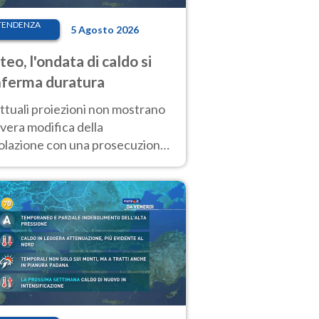
TENDENZA
5 Agosto 2026
eo, l'ondata di caldo si
ferma duratura
ttuali proiezioni non mostrano
vera modifica della
colazione con una prosecuzione
caldo fuori scala per molti
ni, compresa la settimana di
ragosto