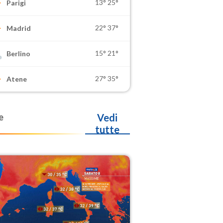
13°
25°
Parigi
22°
37°
Madrid
15°
21°
Berlino
27°
35°
Atene
e
Vedi
tutte