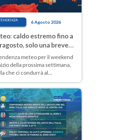
TENDENZA
6 Agosto 2026
eo: caldo estremo fino a
ragosto, solo una breve
sa. Ecco dove
tendenza meteo per il weekend
inizio della prossima settimana,
la che ci condurrà al
ragosto, vede ancora
perature molto elevate