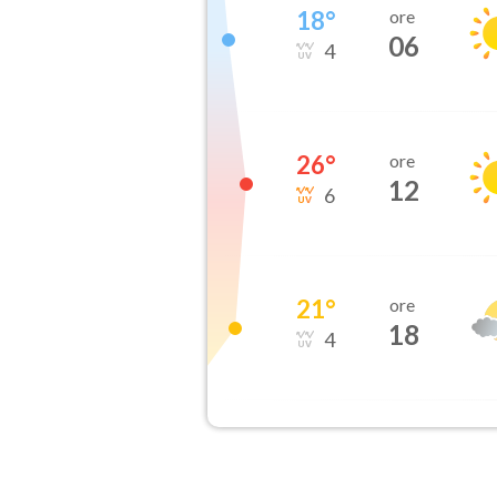
18
°
ore
06
4
26
°
ore
12
6
21
°
ore
18
4