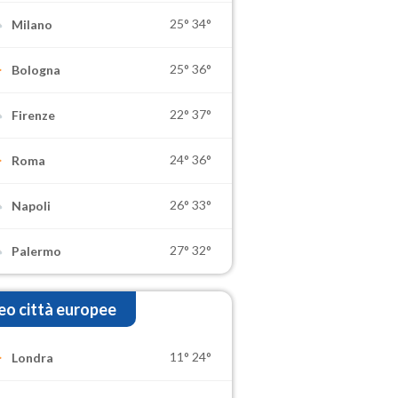
25°
34°
Milano
25°
36°
Bologna
22°
37°
Firenze
24°
36°
Roma
26°
33°
Napoli
27°
32°
Palermo
o città europee
11°
24°
Londra