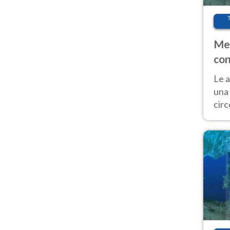
Met
con
Le a
una 
cir
del 
gior
Fer