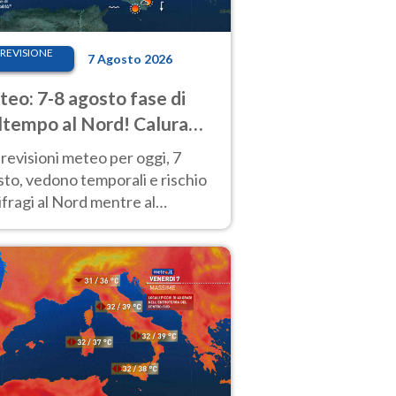
REVISIONE
7 Agosto 2026
eo: 7-8 agosto fase di
tempo al Nord! Calura
o a Ferragosto
revisioni meteo per oggi, 7
to, vedono temporali e rischio
fragi al Nord mentre al
tro-Sud sole e caldo sempre
to intenso.