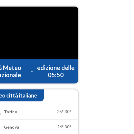
G Meteo
edizione delle
-
zionale
05:50
o città italiane
25°
30°
Torino
26°
30°
Genova