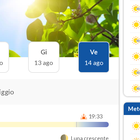
Gi
Ve
o
13 ago
14 ago
iggio
Mete
19:33
Luna crescente