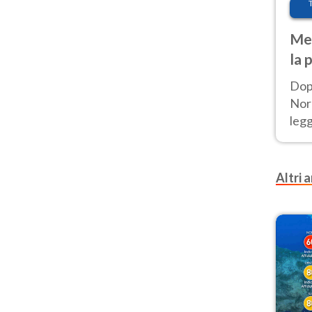
Met
la 
Dop
Nord
leg
nuov
afr
Altri a