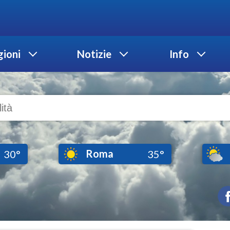
ioni
Notizie
Info
Roma
30°
35°