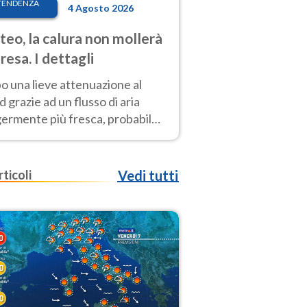
TENDENZA
4 Agosto 2026
eo, la calura non mollerà
presa. I dettagli
o una lieve attenuazione al
 grazie ad un flusso di aria
germente più fresca, probabile
o rinforzo dell’anticiclone
icano entro Ferragosto
rticoli
Vedi tutti