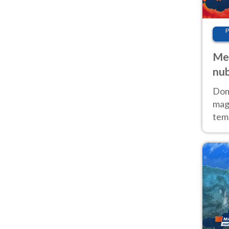
P
Met
nub
Sud
Doma
magg
temp
sem
prev