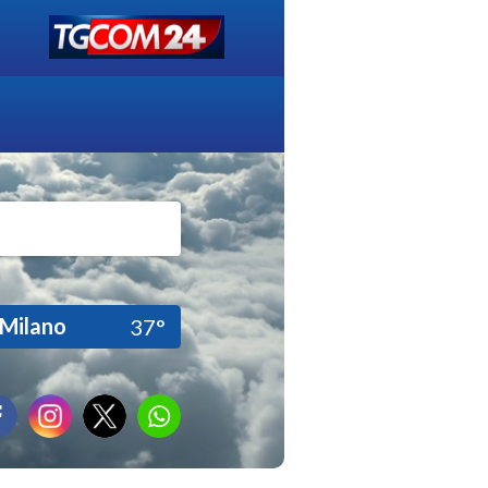
Milano
37°