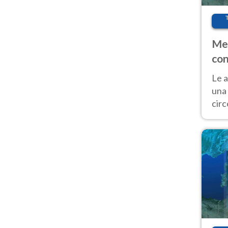
Met
con
Le a
una 
cir
del 
gior
Fer