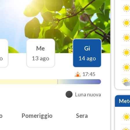
Me
Gi
o
13 ago
14 ago
17:45
Luna nuova
Mete
o
Pomeriggio
Sera