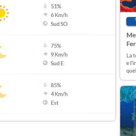
51
%
6
Km/h
Sud SO
Met
Fer
75
%
pau
9
Km/h
La 
e l'
Sud E
quel
Fer
85
%
tem
4
Km/h
Est