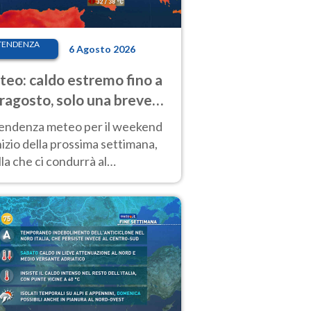
TENDENZA
6 Agosto 2026
eo: caldo estremo fino a
ragosto, solo una breve
sa. Ecco dove
tendenza meteo per il weekend
inizio della prossima settimana,
la che ci condurrà al
ragosto, vede ancora
perature molto elevate