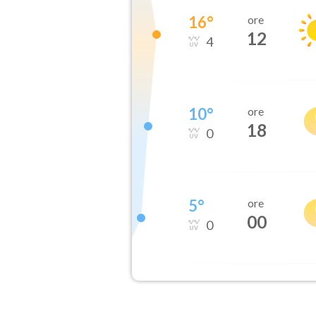
16
°
ore
12
4
10
°
ore
18
0
5
°
ore
00
0