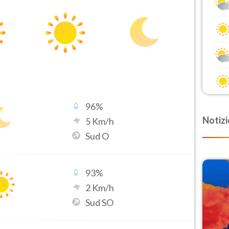
96
%
Notizi
5
Km/h
Sud O
93
%
2
Km/h
Sud SO