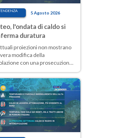
TENDENZA
5 Agosto 2026
eo, l'ondata di caldo si
ferma duratura
ttuali proiezioni non mostrano
vera modifica della
colazione con una prosecuzione
caldo fuori scala per molti
ni, compresa la settimana di
ragosto