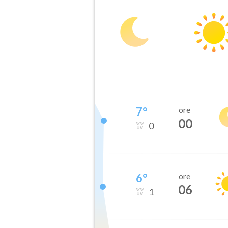
7
°
ore
00
0
6
°
ore
06
1