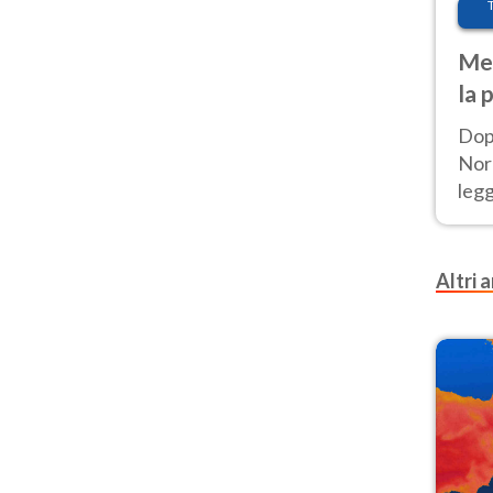
Met
la 
Dop
Nord
leg
nuov
afr
Altri a