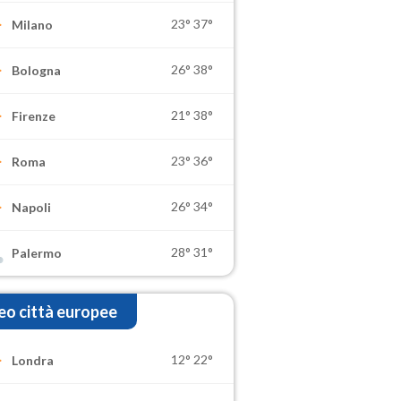
23°
37°
Milano
26°
38°
Bologna
21°
38°
Firenze
23°
36°
Roma
26°
34°
Napoli
28°
31°
Palermo
o città europee
12°
22°
Londra