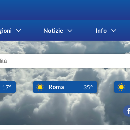
ioni
Notizie
Info
Roma
17°
35°