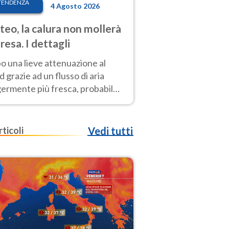
TENDENZA
4 Agosto 2026
eo, la calura non mollerà
presa. I dettagli
o una lieve attenuazione al
 grazie ad un flusso di aria
germente più fresca, probabile
o rinforzo dell’anticiclone
icano entro Ferragosto
rticoli
Vedi tutti