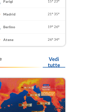
15°
23°
Parigi
21°
35°
Madrid
19°
26°
Berlino
26°
34°
Atene
e
Vedi
tutte