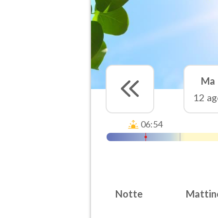
Ma
12 ag
06:54
Notte
Mattin