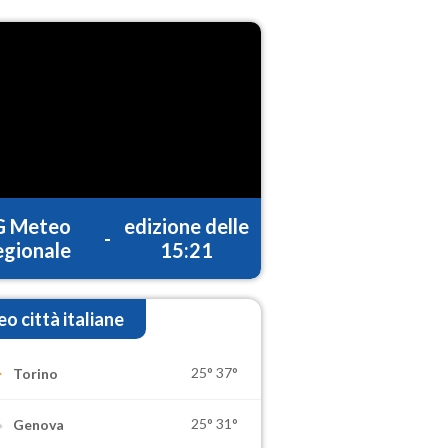
G Meteo
edizione delle
-
gionale
15:21
o città italiane
25°
37°
Torino
25°
31°
Genova