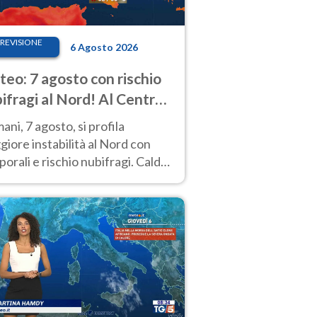
REVISIONE
6 Agosto 2026
eo: 7 agosto con rischio
ifragi al Nord! Al Centro-
 caldo estremo
ni, 7 agosto, si profila
iore instabilità al Nord con
orali e rischio nubifragi. Caldo
pre estremo al Centro-Sud. Le
isioni.