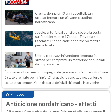
Crema, donna di 43 anni accoltellata in
strada: fermato un giovane cittadino
nordafricano
Jesolo, si tuffa dal pontile e sbatte la testa
sul fondale: muore 17enne | Tragedia sul
Latemar: 14enne cade per oltre 50 metri e
perde la vita
Udine, tre ragazzini vendono limonata in
strada per comprarsi un motorino: denunciati
da un passante
È successo a Pradamano. L'impegno dei giovanissimi "imprenditori" non
è stato premiato per la "rigidità" di qualche concittadino: per loro è
scattata un'ammonizione da parte dei vigili chiamati a intervenire
Wikimeteo
Anticiclone nordafricano - effetti
Alta pressione che dal Nord Africa si allunga verso il