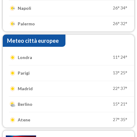
26°
34°
Napoli
26°
32°
Palermo
Meteo città europee
11°
24°
Londra
13°
25°
Parigi
22°
37°
Madrid
15°
21°
Berlino
27°
35°
Atene