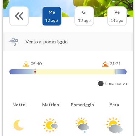
Me
Gi
Ve
12 ago
13 ago
14 ago
Vento al pomeriggio
05:40
21:21
Luna nuova
Notte
Mattino
Pomeriggio
Sera