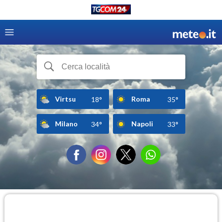
Virtsu
Roma
18°
35°
Milano
Napoli
34°
33°