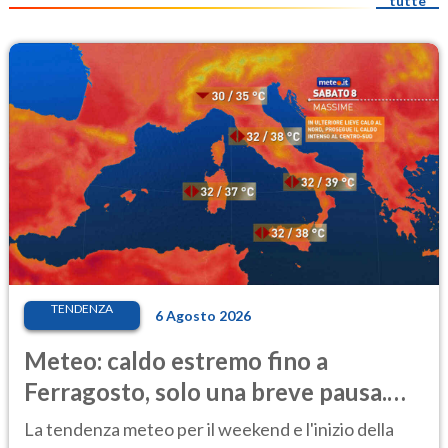
tutte
TENDENZA
6 Agosto 2026
Meteo: caldo estremo fino a
Ferragosto, solo una breve pausa.
Ecco dove
La tendenza meteo per il weekend e l'inizio della