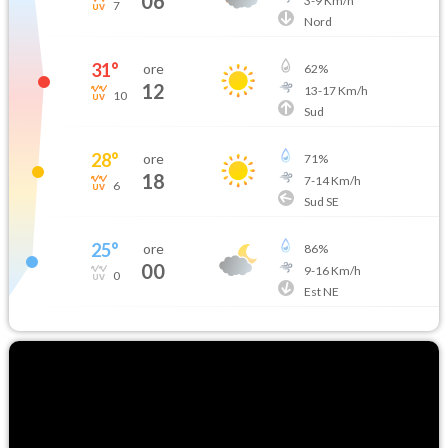
06
3
-
9
Km/h
7
Nord
31
°
ore
62
%
12
13
-
17
Km/h
10
Sud
28
°
ore
71
%
18
7
-
14
Km/h
6
Sud SE
25
°
ore
86
%
00
9
-
16
Km/h
0
Est NE