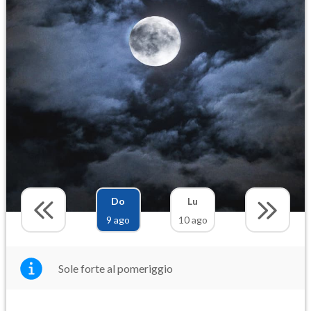
Do
Lu
9 ago
10 ago
Sole forte al pomeriggio