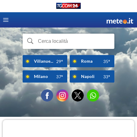
Villanue...
Roma
29°
35°
Milano
Napoli
37°
33°