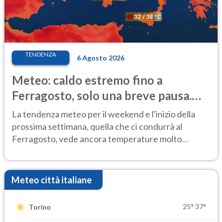
TENDENZA
6 Agosto 2026
Meteo: caldo estremo fino a
Ferragosto, solo una breve pausa.
Ecco dove
La tendenza meteo per il weekend e l'inizio della
prossima settimana, quella che ci condurrà al
Ferragosto, vede ancora temperature molto
elevate
Meteo città italiane
25°
37°
Torino