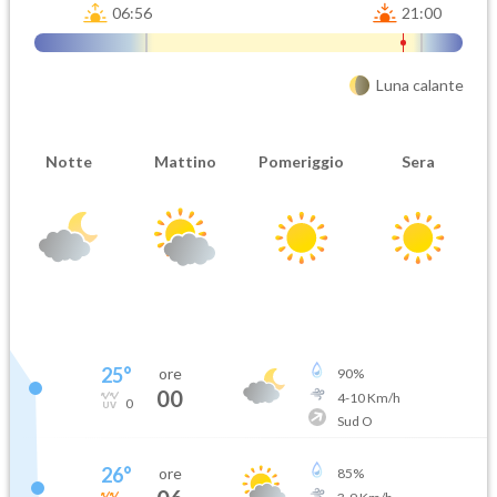
06:56
21:00
Luna calante
Notte
Mattino
Pomeriggio
Sera
25
°
ore
90
%
00
4
-
10
Km/h
0
Sud O
26
°
ore
85
%