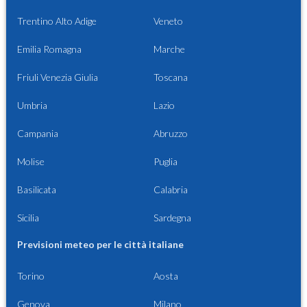
Trentino Alto Adige
Veneto
Emilia Romagna
Marche
Friuli Venezia Giulia
Toscana
Umbria
Lazio
Campania
Abruzzo
Molise
Puglia
Basilicata
Calabria
Sicilia
Sardegna
Previsioni meteo per le città italiane
Torino
Aosta
Genova
Milano