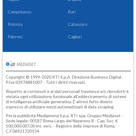
Campobasso
Bari
Potenza
Catanzaro
Palermo
Cagliari
Copyright © 1999-2020 RTI S.p.A. Direzione Business Digital -
P.Iva 03976881007 - Tutti i diritti riservati.
Rispetto ai contenuti e ai dati personali trasmessi e/o riprodotti è
vietata ogni utilizzazione funzionale all'addestramento di sistemi
di intelligenza artificiale generativa. È altresì fatto divieto
espresso di utilizzare mezzi automatizzati di data scraping.
Per la pubblicità
Mediamond S.p.a.
RTI spa, Gruppo Mediaset -
Sede legale: 00187 Roma Largo del Nazareno 8 - Cap. Soc. €
500.000.007,00 int. vers. - Registro delle Imprese di Roma,
C.F.06921720154