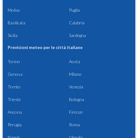
Molise
Puglia
Basilicata
Calabria
Sicilia
Sardegna
Previsioni meteo per le città italiane
Torino
Aosta
Genova
Milano
Trento
Venezia
Trieste
Bologna
Ancona
Firenze
Perugia
Roma
Napoli
L'Aquila