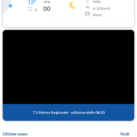
18
°
ore
96
%
00
6
-
13
Km/h
0
Nord
TG Meteo Regionale
-
edizione delle 08:20
Ultime news
Vedi