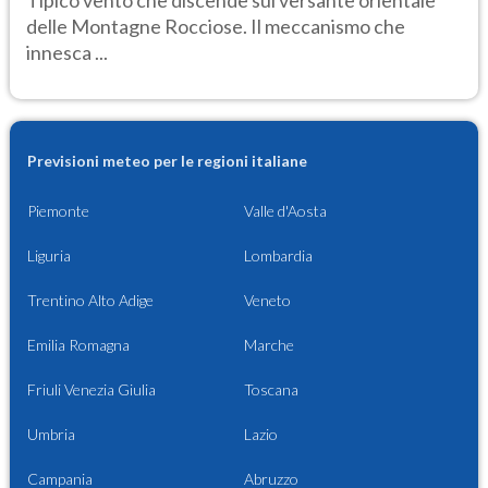
Tipico vento che discende sul versante orientale
delle Montagne Rocciose. Il meccanismo che
innesca ...
Previsioni meteo per le regioni italiane
Piemonte
Valle d'Aosta
Liguria
Lombardia
Trentino Alto Adige
Veneto
Emilia Romagna
Marche
Friuli Venezia Giulia
Toscana
Umbria
Lazio
Campania
Abruzzo