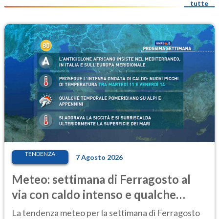
tutte
TENDENZA
7 Agosto 2026
Meteo: settimana di Ferragosto al
via con caldo intenso e qualche
temporale
La tendenza meteo per la settimana di Ferragosto