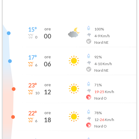
15
°
ore
100
%
00
4
-
9
Km/h
0
Nord NE
17
°
ore
92
%
06
4
-
10
Km/h
6
Nord NE
23
°
ore
71
%
12
19
-
25
Km/h
10
Nord O
22
°
ore
78
%
18
12
-
26
Km/h
6
Nord O