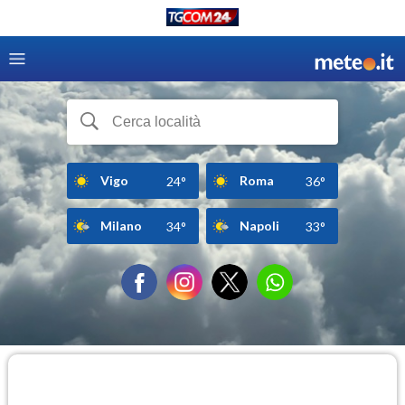
Vigo
Roma
24°
36°
Milano
Napoli
34°
33°