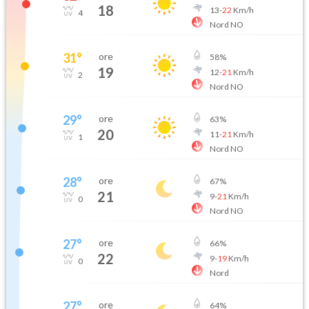
18
13
-
22
Km/h
4
Nord NO
31
°
ore
58
%
19
12
-
21
Km/h
2
Nord NO
29
°
ore
63
%
20
11
-
21
Km/h
1
Nord NO
28
°
ore
67
%
21
9
-
21
Km/h
0
Nord NO
27
°
ore
66
%
22
9
-
19
Km/h
0
Nord
27
°
ore
64
%