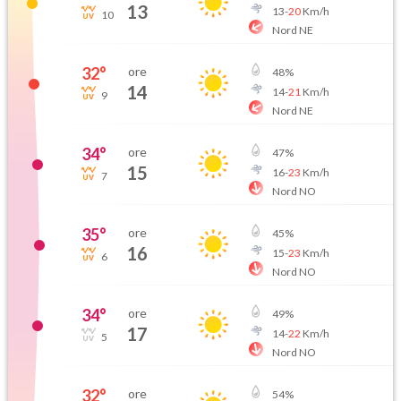
13
13
-
20
Km/h
10
Nord NE
32
°
ore
48
%
14
14
-
21
Km/h
9
Nord NE
34
°
ore
47
%
15
16
-
23
Km/h
7
Nord NO
35
°
ore
45
%
16
15
-
23
Km/h
6
Nord NO
34
°
ore
49
%
17
14
-
22
Km/h
5
Nord NO
32
°
ore
54
%