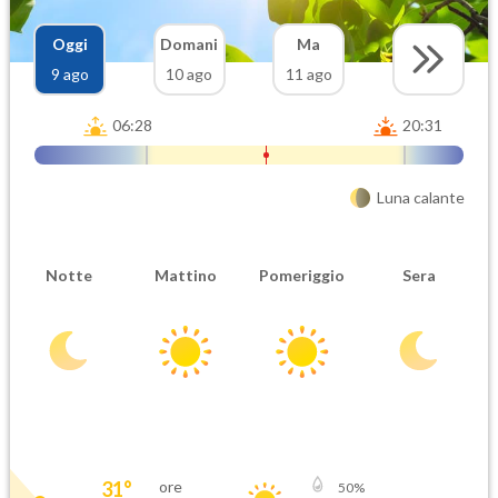
Oggi
Domani
Ma
9 ago
10 ago
11 ago
06:28
20:31
Luna calante
Notte
Mattino
Pomeriggio
Sera
31
°
ore
50
%