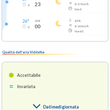
23
8
-
17
Km/h
0
Nord
26
°
ore
63
%
00
8
-
16
Km/h
0
Nord E
Qualità dell'aria Viddalba
Accettabile
Invariata
Dati medi giornata