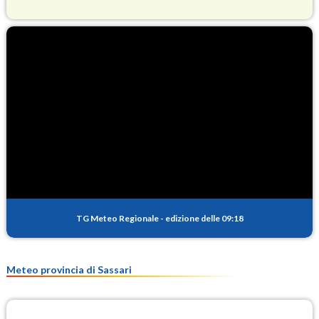
O3
84.0
(Ozono)
NO2
1.2
(Diossido di azoto)
SO2
0.2
(Anidride solforosa)
PM10
13.9
(Materia particolata)
TG Meteo Regionale
-
edizione delle 09:18
PM25
8.4
(Materia particolata)
Meteo provincia di Sassari