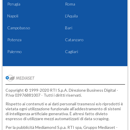
Perugia
Roma
Napoli
L'Aquila
Campobasso
Bari
Potenza
Catanzaro
Palermo
Cagliari
Copyright © 1999-2020 RTI S.p.A. Direzione Business Digital -
P.Iva 03976881007 - Tutti i diritti riservati.
Rispetto ai contenuti e ai dati personali trasmessi e/o riprodotti è
vietata ogni utilizzazione funzionale all'addestramento di sistemi
di intelligenza artificiale generativa. È altresì fatto divieto
espresso di utilizzare mezzi automatizzati di data scraping.
Per la pubblicità
Mediamond S.p.a.
RTI spa, Gruppo Mediaset -