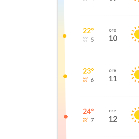
22
°
ore
10
5
23
°
ore
11
6
24
°
ore
12
7