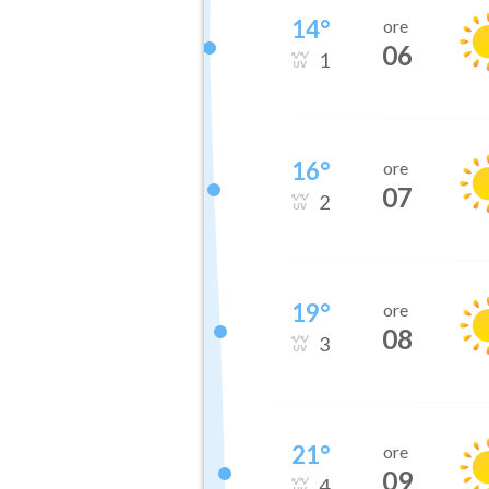
14
°
ore
06
1
16
°
ore
07
2
19
°
ore
08
3
21
°
ore
09
4