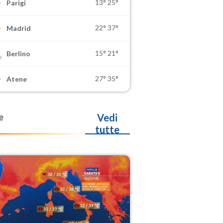
13°
25°
Parigi
22°
37°
Madrid
15°
21°
Berlino
27°
35°
Atene
e
Vedi
tutte