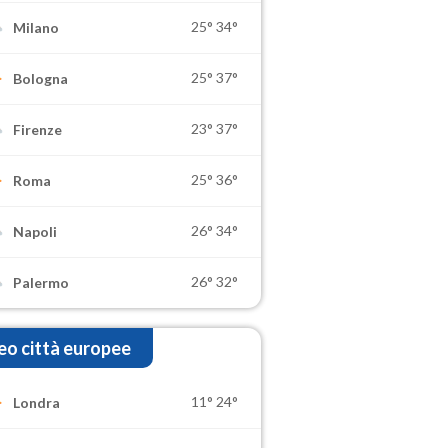
25°
34°
Milano
25°
37°
Bologna
23°
37°
Firenze
25°
36°
Roma
26°
34°
Napoli
26°
32°
Palermo
o città europee
11°
24°
Londra