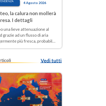
TENDENZA
4 Agosto 2026
eo, la calura non mollerà
presa. I dettagli
o una lieve attenuazione al
 grazie ad un flusso di aria
germente più fresca, probabile
o rinforzo dell’anticiclone
icano entro Ferragosto
rticoli
Vedi tutti