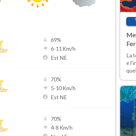
Met
69
%
Fer
6
-
11
Km/h
pau
La 
Est NE
e l'
quel
Fer
70
%
tem
5
-
10
Km/h
Est NE
70
%
4
-
8
Km/h