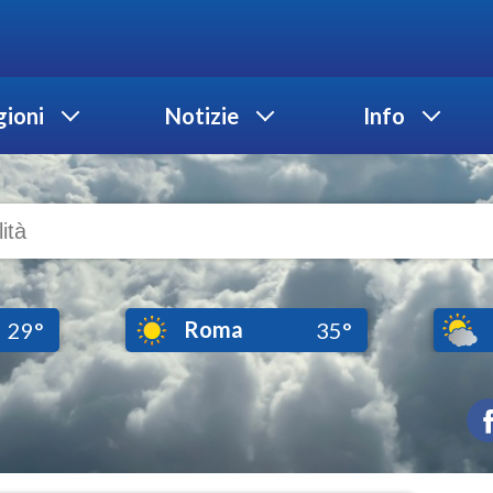
ioni
Notizie
Info
Roma
29°
35°