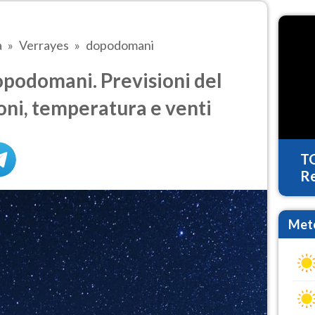
a
Verrayes
dopodomani
podomani. Previsioni del
oni, temperatura e venti
T
Re
Mete