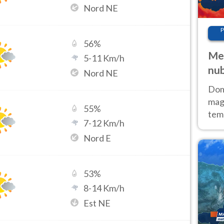
Nord NE
P
56
%
Met
5
-
11
Km/h
nub
Nord NE
Sud
Doma
magg
55
%
temp
7
-
12
Km/h
sem
Nord E
prev
53
%
8
-
14
Km/h
Est NE