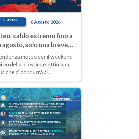
TENDENZA
6 Agosto 2026
eo: caldo estremo fino a
ragosto, solo una breve
sa. Ecco dove
tendenza meteo per il weekend
inizio della prossima settimana,
la che ci condurrà al
ragosto, vede ancora
perature molto elevate