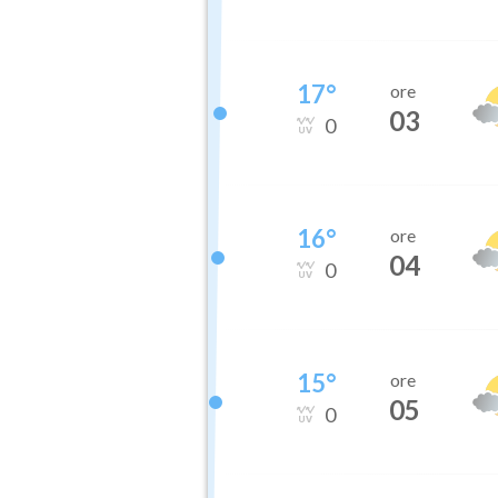
17
°
ore
03
0
16
°
ore
04
0
15
°
ore
05
0