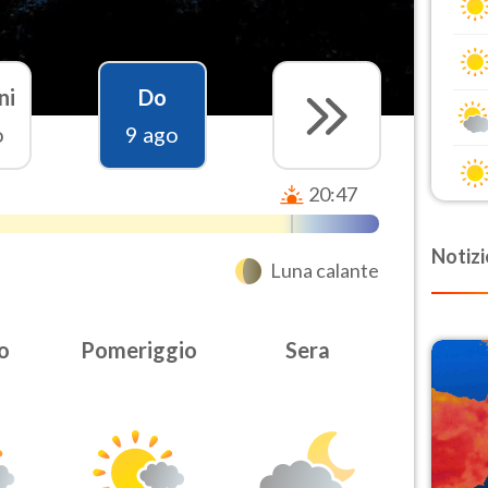
ni
Do
o
9 ago
20:47
Notizi
Luna calante
o
Pomeriggio
Sera