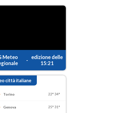
G Meteo
edizione delle
-
gionale
15:21
o città italiane
22°
34°
Torino
25°
31°
Genova