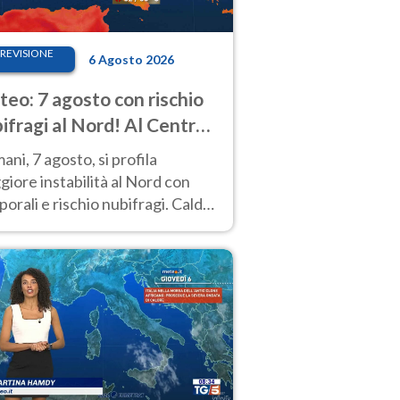
REVISIONE
6 Agosto 2026
eo: 7 agosto con rischio
ifragi al Nord! Al Centro-
 caldo estremo
ni, 7 agosto, si profila
iore instabilità al Nord con
orali e rischio nubifragi. Caldo
pre estremo al Centro-Sud. Le
isioni.