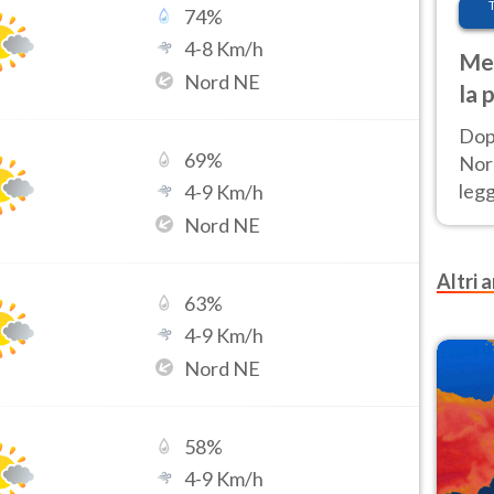
74
%
4
-
8
Km/h
Met
Nord NE
la 
Dop
69
%
Nord
leg
4
-
9
Km/h
nuov
Nord NE
afr
Altri a
63
%
4
-
9
Km/h
Nord NE
58
%
4
-
9
Km/h