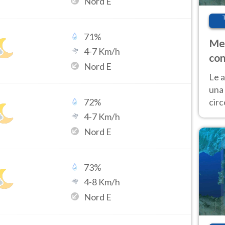
Nord E
71
%
Met
4
-
7
Km/h
con
Nord E
Le a
una 
cir
72
%
del 
4
-
7
Km/h
gior
Nord E
Fer
73
%
4
-
8
Km/h
Nord E