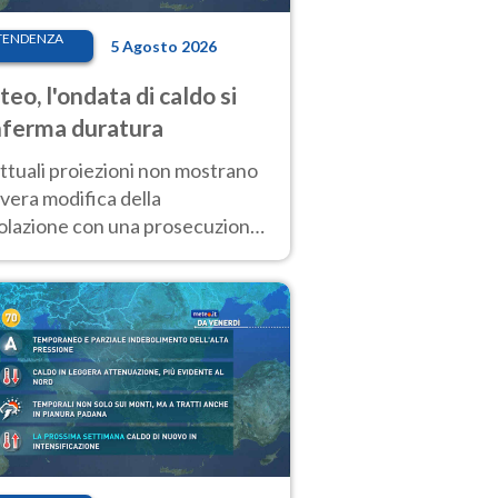
TENDENZA
5 Agosto 2026
eo, l'ondata di caldo si
ferma duratura
ttuali proiezioni non mostrano
vera modifica della
colazione con una prosecuzione
caldo fuori scala per molti
ni, compresa la settimana di
ragosto