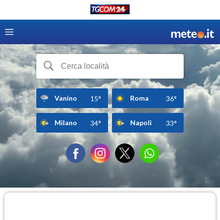
Vanino
Roma
15°
36°
Milano
Napoli
34°
33°