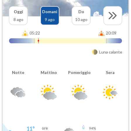
Oggi
Domani
Do
8 ago
9 ago
10 ago
05:22
20:09
Luna calante
Notte
Mattino
Pomeriggio
Sera
11
°
ore
94
%