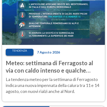
TENDENZA
7 Agosto 2026
Meteo: settimana di Ferragosto al
via con caldo intenso e qualche
temporale
La tendenza meteo per la settimana di Ferragosto
indica una nuova impennata della calura tra 11 e 14
agosto, con nuovi rialzi anche al Nord.