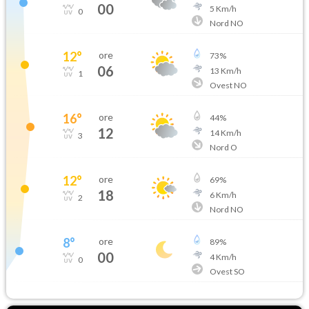
00
5
Km/h
0
Nord NO
12
°
ore
73
%
06
13
Km/h
1
Ovest NO
16
°
ore
44
%
12
14
Km/h
3
Nord O
12
°
ore
69
%
18
6
Km/h
2
Nord NO
8
°
ore
89
%
00
4
Km/h
0
Ovest SO