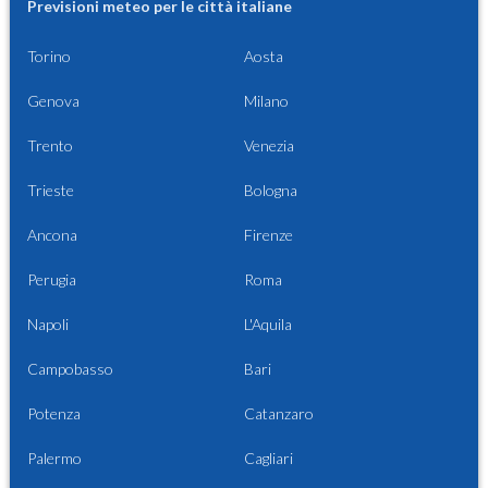
Previsioni meteo per le città italiane
Torino
Aosta
Genova
Milano
Trento
Venezia
Trieste
Bologna
Ancona
Firenze
Perugia
Roma
Napoli
L'Aquila
Campobasso
Bari
Potenza
Catanzaro
Palermo
Cagliari