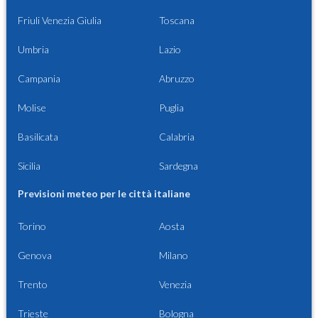
Friuli Venezia Giulia
Toscana
Umbria
Lazio
Campania
Abruzzo
Molise
Puglia
Basilicata
Calabria
Sicilia
Sardegna
Previsioni meteo per le città italiane
Torino
Aosta
Genova
Milano
Trento
Venezia
Trieste
Bologna