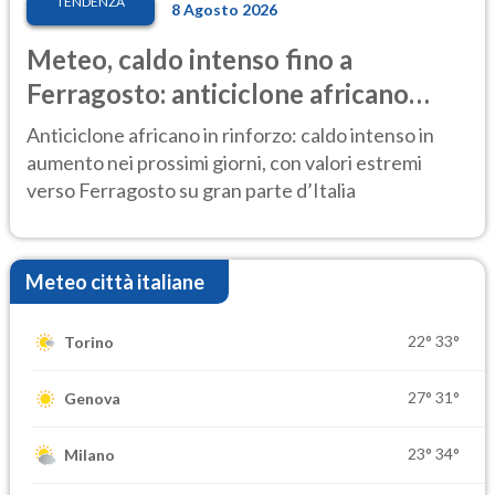
TENDENZA
8 Agosto 2026
Meteo, caldo intenso fino a
Ferragosto: anticiclone africano
ancora protagonista
Anticiclone africano in rinforzo: caldo intenso in
aumento nei prossimi giorni, con valori estremi
verso Ferragosto su gran parte d’Italia
Meteo città italiane
22°
33°
Torino
27°
31°
Genova
23°
34°
Milano