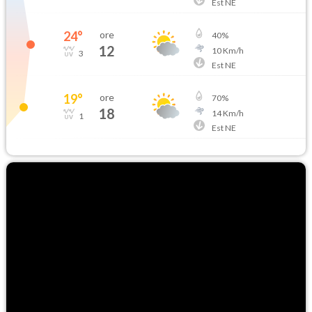
Est NE
24
°
ore
40
%
12
10
Km/h
3
Est NE
19
°
ore
70
%
18
14
Km/h
1
Est NE