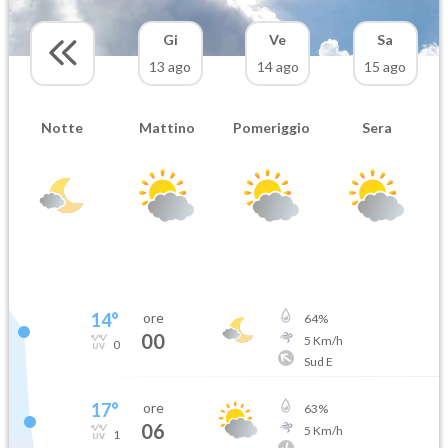
Gi
Ve
Sa
13 ago
14 ago
15 ago
Notte
Mattino
Pomeriggio
Sera
14
°
ore
64
%
00
5
Km/h
0
Sud E
17
°
ore
63
%
06
5
Km/h
1