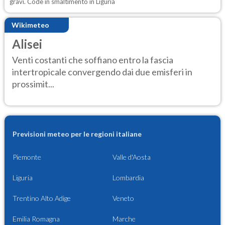
gravi. Code in smaltimento in Liguria
Wikimeteo
Alisei
Venti costanti che soffiano entro la fascia
intertropicale convergendo dai due emisferi in
prossimit...
Previsioni meteo per le regioni italiane
Piemonte
Valle d'Aosta
Liguria
Lombardia
Trentino Alto Adige
Veneto
Emilia Romagna
Marche