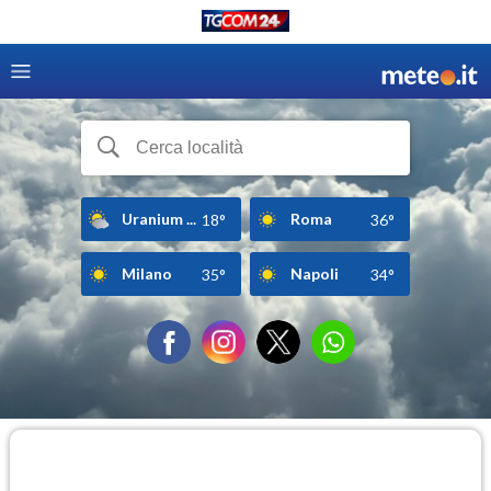
Uranium ...
Roma
18°
36°
Milano
Napoli
35°
34°