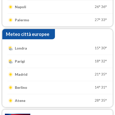
26°
36°
Napoli
27°
33°
Palermo
Meteo città europee
15°
30°
Londra
18°
32°
Parigi
21°
35°
Madrid
14°
31°
Berlino
28°
35°
Atene