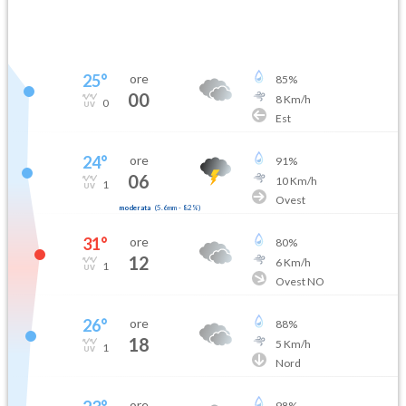
25
°
ore
85
%
00
8
Km/h
0
Est
24
°
ore
91
%
06
10
Km/h
1
Ovest
moderata
(
5.6mm
-
82
%)
31
°
ore
80
%
12
6
Km/h
1
Ovest NO
26
°
ore
88
%
18
5
Km/h
1
Nord
ore
98
%