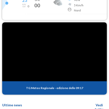
23
°
00
5
Km/h
0
Nord
TG Meteo Regionale
-
edizione delle 09:17
Ultime news
Vedi