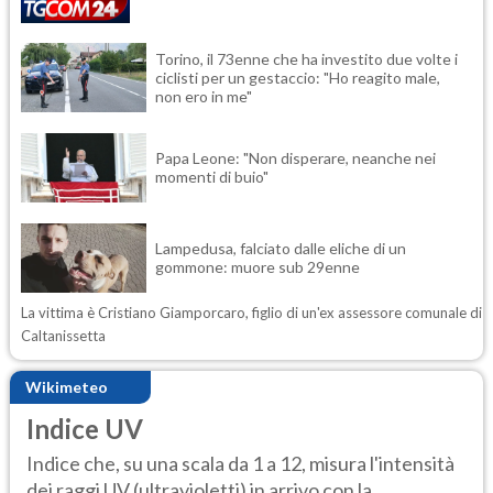
Torino, il 73enne che ha investito due volte i
ciclisti per un gestaccio: "Ho reagito male,
non ero in me"
Papa Leone: "Non disperare, neanche nei
momenti di buio"
Lampedusa, falciato dalle eliche di un
gommone: muore sub 29enne
La vittima è Cristiano Giamporcaro, figlio di un'ex assessore comunale di
Caltanissetta
Wikimeteo
Indice UV
Indice che, su una scala da 1 a 12, misura l'intensità
dei raggi UV (ultravioletti) in arrivo con la...