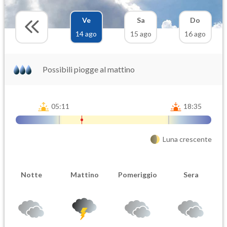
Ve
Sa
Do
14 ago
15 ago
16 ago
Possibili piogge al mattino
05:11
18:35
Luna crescente
Notte
Mattino
Pomeriggio
Sera