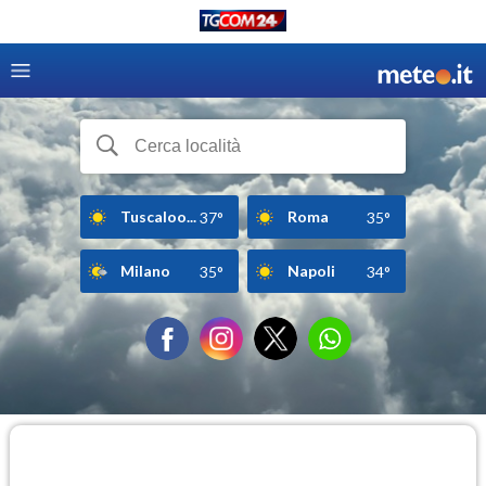
Tuscaloo...
Roma
37°
35°
Milano
Napoli
35°
34°