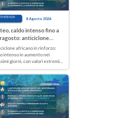
TENDENZA
8 Agosto 2026
eo, caldo intenso fino a
ragosto: anticiclone
icano ancora
ciclone africano in rinforzo:
tagonista
o intenso in aumento nei
simi giorni, con valori estremi
so Ferragosto su gran parte
alia