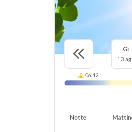
Gi
13 ag
06:12
Notte
Mattin