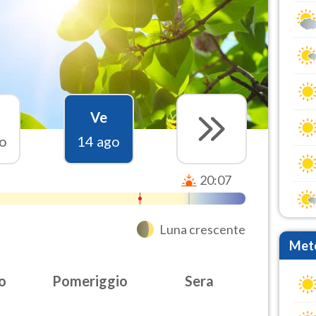
Ve
o
14 ago
20:07
Luna crescente
Mete
o
Pomeriggio
Sera