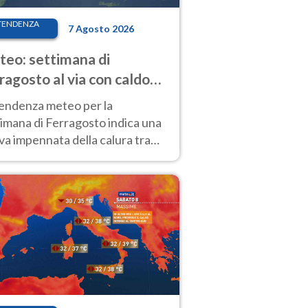
TENDENZA
7 Agosto 2026
eo: settimana di
ragosto al via con caldo
enso e qualche temporale
tendenza meteo per la
imana di Ferragosto indica una
a impennata della calura tra
 14 agosto, con nuovi rialzi
he al Nord.