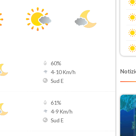
60
%
Notizi
4
-
10
Km/h
Sud E
61
%
4
-
9
Km/h
Sud E