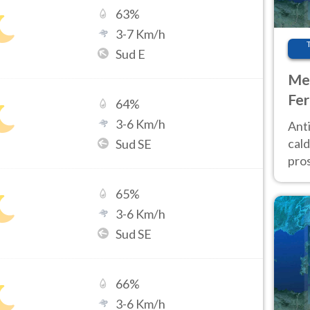
63
%
3
-
7
Km/h
Sud E
Met
Fer
64
%
afr
3
-
6
Km/h
Anti
pro
cald
Sud SE
pros
ver
65
%
d’It
3
-
6
Km/h
Sud SE
66
%
3
-
6
Km/h