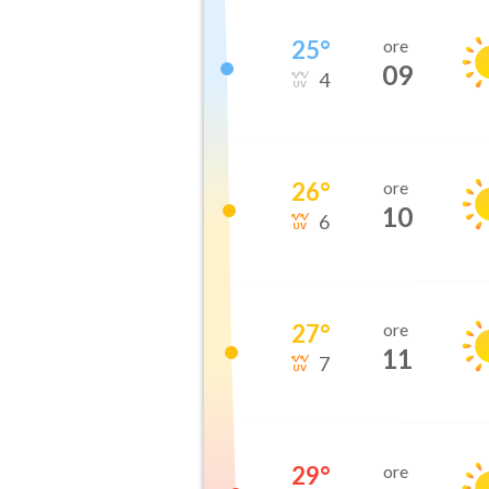
25
°
ore
09
4
26
°
ore
10
6
27
°
ore
11
7
29
°
ore