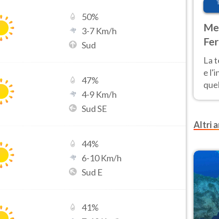
50
%
Met
3
-
7
Km/h
Fer
Sud
pau
La 
e l'
47
%
quel
4
-
9
Km/h
Fer
Sud SE
tem
Altri a
44
%
6
-
10
Km/h
Sud E
41
%