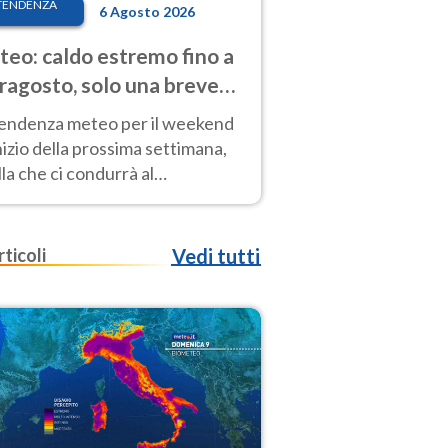
TENDENZA
6 Agosto 2026
eo: caldo estremo fino a
ragosto, solo una breve
sa. Ecco dove
tendenza meteo per il weekend
inizio della prossima settimana,
la che ci condurrà al
ragosto, vede ancora
perature molto elevate
rticoli
Vedi tutti