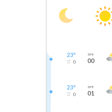
23
°
ore
00
0
23
°
ore
01
0