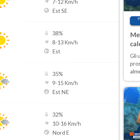
7
-
12
Km/h
Est SE
P
38
%
Met
8
-
13
Km/h
cal
Est
sem
Gli 
pros
alm
35
%
con
9
-
15
Km/h
inte
Est NE
set
32
%
10
-
16
Km/h
Nord E