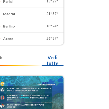
15°
29°
Parigi
21°
37°
Madrid
13°
24°
Berlino
26°
37°
Atene
e
Vedi
tutte