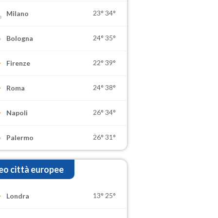
23°
34°
Milano
24°
35°
Bologna
22°
39°
Firenze
24°
38°
Roma
26°
34°
Napoli
26°
31°
Palermo
o città europee
13°
25°
Londra