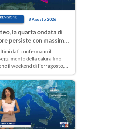
REVISIONE
8 Agosto 2026
eo, la quarta ondata di
ore persiste con massime
pre molto elevate
ultimi dati confermano il
eguimento della calura fino
eno il weekend di Ferragosto,
 tendenza a una nuova
nsificazione prossima
timana