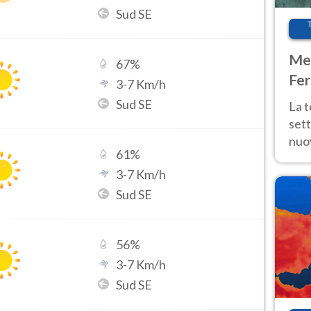
Sud SE
Met
67
%
Fer
3
-
7
Km/h
int
Sud SE
La 
sett
nuov
61
%
11 e
3
-
7
Km/h
anc
Sud SE
56
%
3
-
7
Km/h
Sud SE