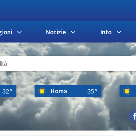
ioni
Notizie
Info
Roma
32°
35°