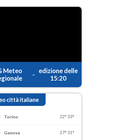
G Meteo
edizione delle
-
gionale
15:20
o città italiane
22°
33°
Torino
27°
31°
Genova