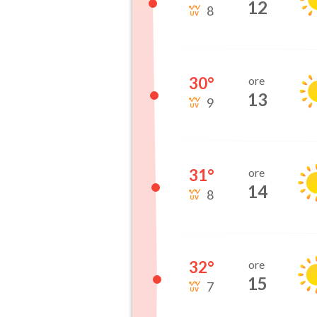
12
8
30
°
ore
13
9
31
°
ore
14
8
32
°
ore
15
7