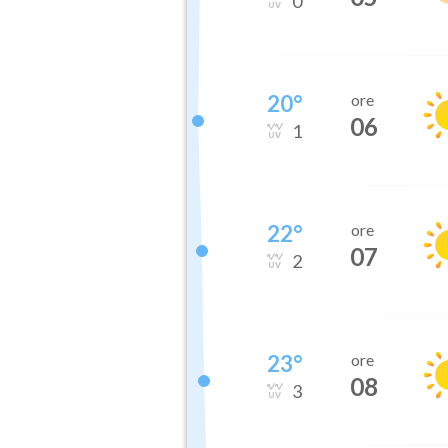
0
20
°
ore
06
1
22
°
ore
07
2
23
°
ore
08
3