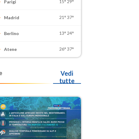
15°
29°
Parigi
21°
37°
Madrid
13°
24°
Berlino
26°
37°
Atene
e
Vedi
tutte