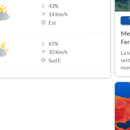
43
%
14
Km/h
Est
Met
Fer
65
%
int
10
Km/h
La 
sett
Sud E
nuov
11 e
anc