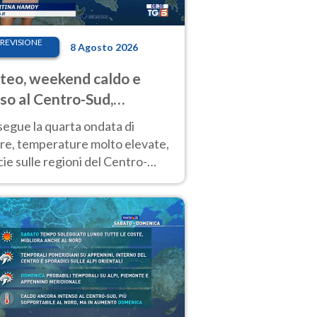
REVISIONE
8 Agosto 2026
eo, weekend caldo e
so al Centro-Sud,
porali sui rilievi
segue la quarta ondata di
ore, temperature molto elevate,
ie sulle regioni del Centro-
 Nuovi temporali di calore sulle
e montuose