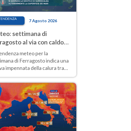
TENDENZA
7 Agosto 2026
eo: settimana di
ragosto al via con caldo
enso e qualche temporale
tendenza meteo per la
imana di Ferragosto indica una
a impennata della calura tra
 14 agosto, con nuovi rialzi
he al Nord.