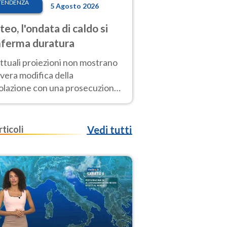
TENDENZA
5 Agosto 2026
eo, l'ondata di caldo si
ferma duratura
ttuali proiezioni non mostrano
vera modifica della
colazione con una prosecuzione
caldo fuori scala per molti
ni, compresa la settimana di
ragosto
rticoli
Vedi tutti