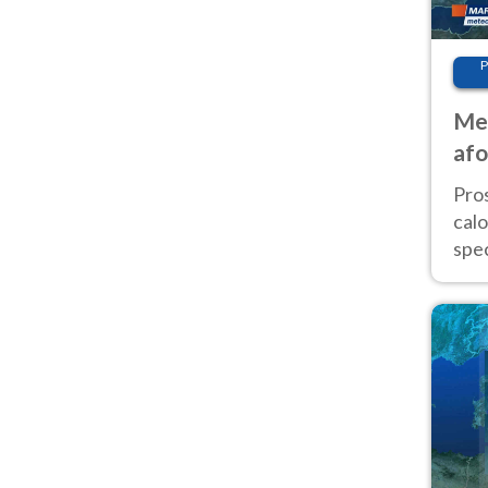
P
Met
afo
tem
Pro
cal
spec
Sud.
are