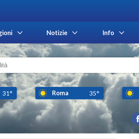
ioni
Notizie
Info
Roma
31°
35°