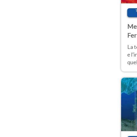
Met
Fer
pau
La 
e l'
quel
Fer
tem