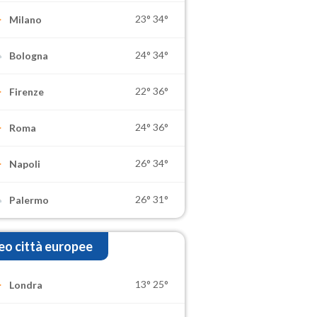
23°
34°
Milano
24°
34°
Bologna
22°
36°
Firenze
24°
36°
Roma
26°
34°
Napoli
26°
31°
Palermo
o città europee
13°
25°
Londra