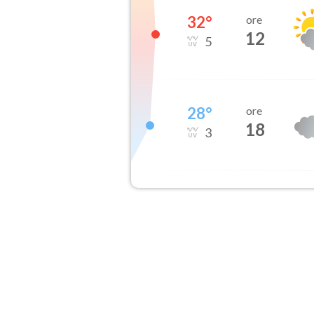
32
°
ore
12
5
28
°
ore
18
3