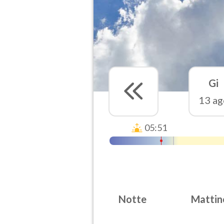
Gi
13 ag
05:51
Notte
Mattin