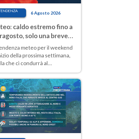
TENDENZA
6 Agosto 2026
eo: caldo estremo fino a
ragosto, solo una breve
sa. Ecco dove
tendenza meteo per il weekend
inizio della prossima settimana,
la che ci condurrà al
ragosto, vede ancora
perature molto elevate