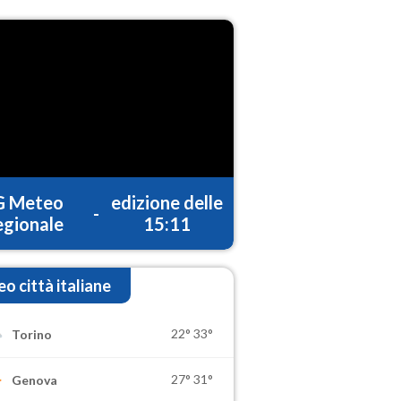
G Meteo
edizione delle
-
gionale
15:11
o città italiane
22°
33°
Torino
27°
31°
Genova