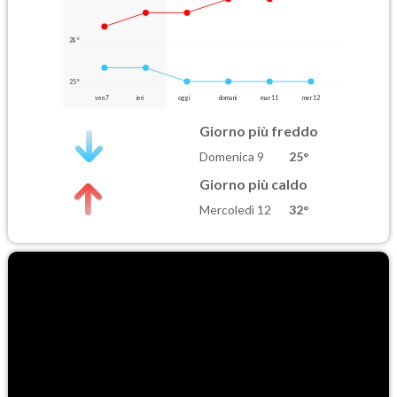
28°
25°
ven 7
ieri
oggi
domani
mar 11
mer 12
Giorno più freddo
Domenica 9
25°
Giorno più caldo
Mercoledì 12
32°