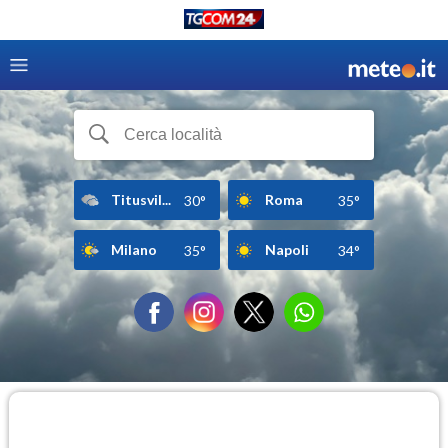
Titusvil...
Roma
30°
35°
Milano
Napoli
35°
34°