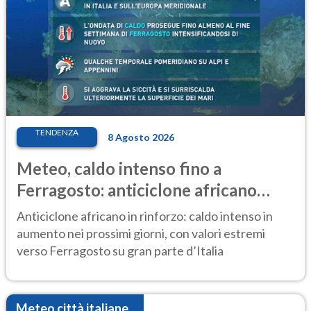
TENDENZA
8 Agosto 2026
Meteo, caldo intenso fino a
Ferragosto: anticiclone africano
ancora protagonista
Anticiclone africano in rinforzo: caldo intenso in
aumento nei prossimi giorni, con valori estremi
verso Ferragosto su gran parte d’Italia
Meteo città italiane