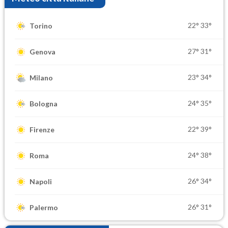
22°
33°
Torino
27°
31°
Genova
23°
34°
Milano
24°
35°
Bologna
22°
39°
Firenze
24°
38°
Roma
26°
34°
Napoli
26°
31°
Palermo