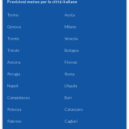
Previsioni meteo per le città italiane
Torino
Aosta
Genova
Milano
Trento
Venezia
Trieste
Bologna
Ancona
Firenze
Perugia
Roma
Napoli
L'Aquila
Campobasso
Bari
Potenza
Catanzaro
Palermo
Cagliari