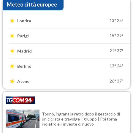
Meteo città europee
13°
25°
Londra
15°
29°
Parigi
21°
37°
Madrid
13°
24°
Berlino
26°
37°
Atene
Torino, ingrana la retro dopo il gestaccio di
un ciclista e travolge il gruppo | Poi torna
indietro e li investe di nuovo