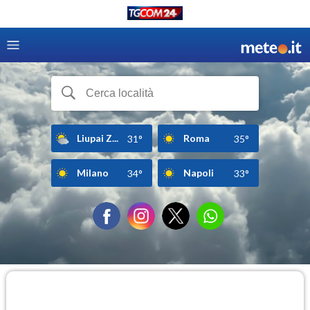
Liupai Z...
Roma
31°
35°
Milano
Napoli
34°
33°