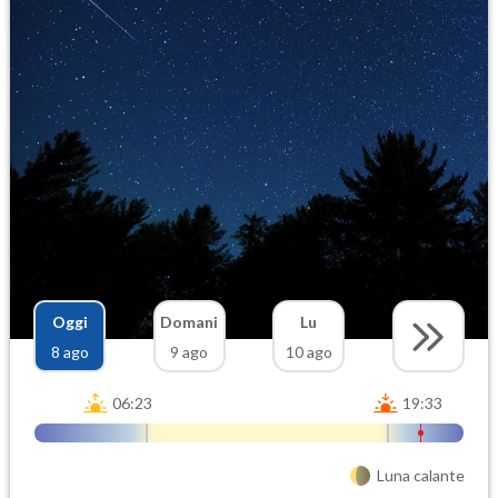
Oggi
Domani
Lu
8 ago
9 ago
10 ago
06:23
19:33
Luna calante