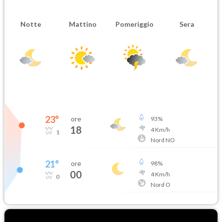
Notte
Mattino
Pomeriggio
Sera
23
°
ore
93
%
18
4
Km/h
1
Nord NO
21
°
ore
98
%
00
4
Km/h
0
Nord O