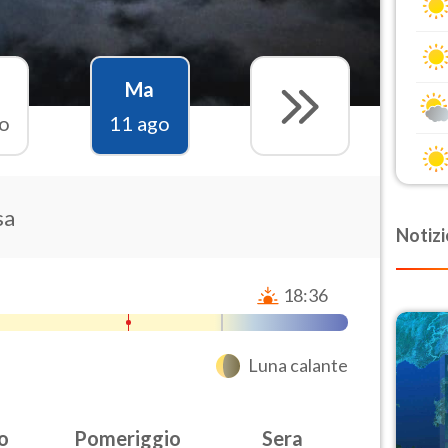
Ma
o
11 ago
sa
Notizi
18:36
Luna calante
o
Pomeriggio
Sera