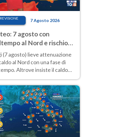
REVISIONE
7 Agosto 2026
eo: 7 agosto con
tempo al Nord e rischio
ifragi. Altrove caldo
 (7 agosto) lieve attenuazione
tremo
caldo al Nord con una fase di
empo. Altrove insiste il caldo
emo con picchi di 40°C. Le
isioni