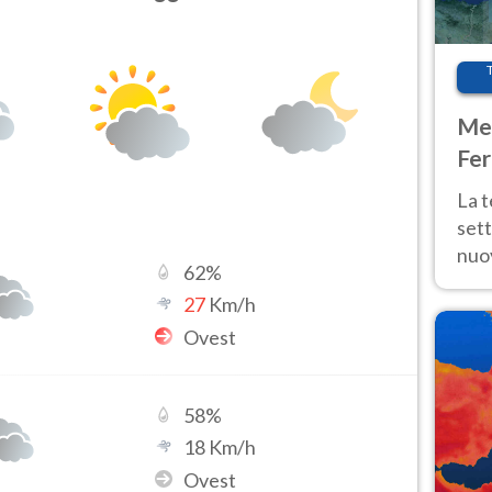
Met
Fer
int
La 
sett
nuov
62
%
11 e
27
Km/h
anc
Ovest
58
%
18
Km/h
Ovest