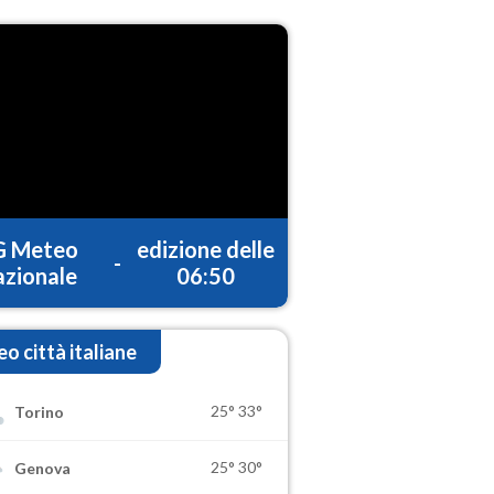
G Meteo
edizione delle
-
zionale
06:50
o città italiane
25°
33°
Torino
25°
30°
Genova