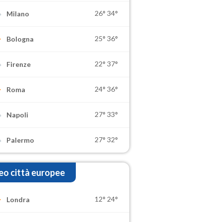
26°
34°
Milano
25°
36°
Bologna
22°
37°
Firenze
24°
36°
Roma
27°
33°
Napoli
27°
32°
Palermo
o città europee
12°
24°
Londra