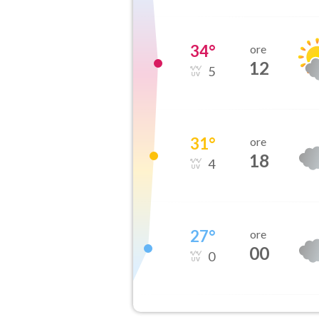
34
°
ore
12
5
31
°
ore
18
4
27
°
ore
00
0