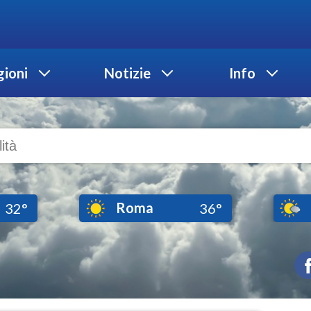
ioni
Notizie
Info
Roma
32°
36°