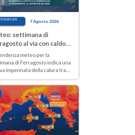
TENDENZA
7 Agosto 2026
eo: settimana di
ragosto al via con caldo
enso e qualche temporale
tendenza meteo per la
imana di Ferragosto indica una
a impennata della calura tra
 14 agosto, con nuovi rialzi
he al Nord.