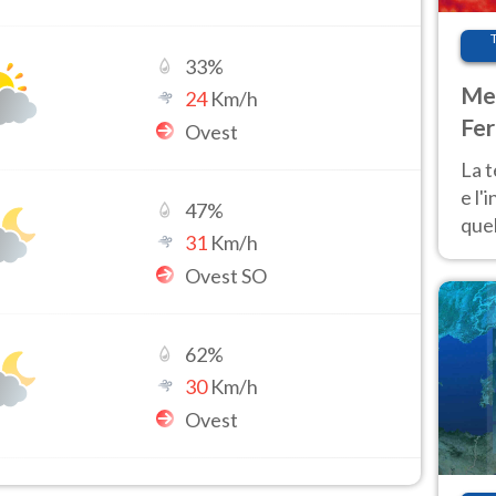
33
%
Met
24
Km/h
Fer
Ovest
pau
La 
e l'
47
%
quel
31
Km/h
Fer
Ovest SO
tem
62
%
30
Km/h
Ovest