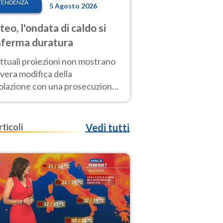
TENDENZA
5 Agosto 2026
eo, l'ondata di caldo si
ferma duratura
ttuali proiezioni non mostrano
vera modifica della
colazione con una prosecuzione
caldo fuori scala per molti
ni, compresa la settimana di
ragosto
rticoli
Vedi tutti