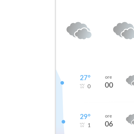
27
°
ore
00
0
29
°
ore
06
1