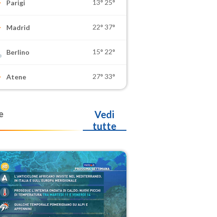
13°
25°
Parigi
22°
37°
Madrid
15°
22°
Berlino
27°
33°
Atene
e
Vedi
tutte