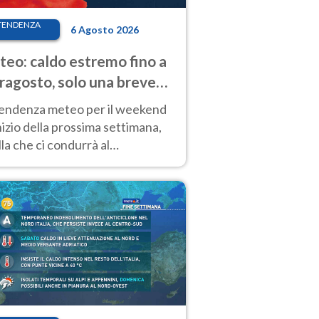
TENDENZA
6 Agosto 2026
eo: caldo estremo fino a
ragosto, solo una breve
sa. Ecco dove
tendenza meteo per il weekend
inizio della prossima settimana,
la che ci condurrà al
ragosto, vede ancora
perature molto elevate