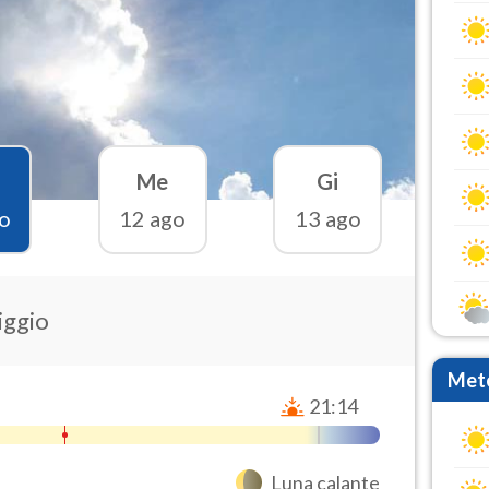
Me
Gi
o
12 ago
13 ago
iggio
Mete
21:14
Luna calante