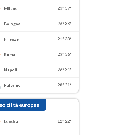
23°
37°
Milano
26°
38°
Bologna
21°
38°
Firenze
23°
36°
Roma
26°
34°
Napoli
28°
31°
Palermo
o città europee
12°
22°
Londra