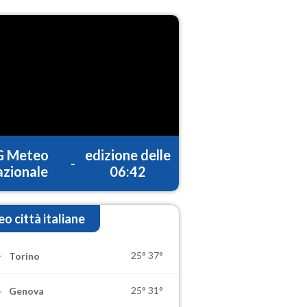
G Meteo
edizione delle
-
zionale
06:42
o città italiane
25°
37°
Torino
25°
31°
Genova