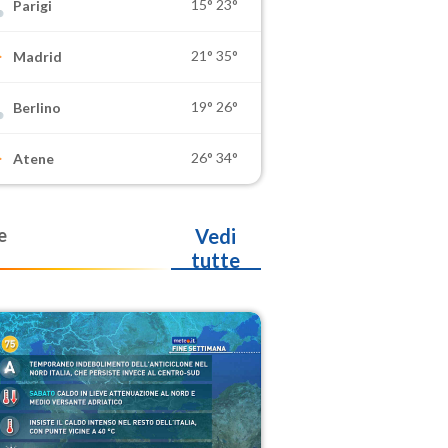
15°
23°
Parigi
21°
35°
Madrid
19°
26°
Berlino
26°
34°
Atene
e
Vedi
tutte