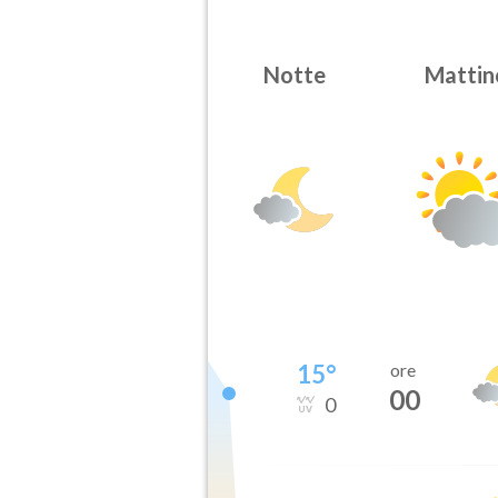
Notte
Mattin
15
°
ore
00
0