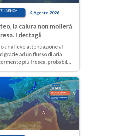
TENDENZA
4 Agosto 2026
eo, la calura non mollerà
presa. I dettagli
o una lieve attenuazione al
 grazie ad un flusso di aria
germente più fresca, probabile
o rinforzo dell’anticiclone
icano entro Ferragosto