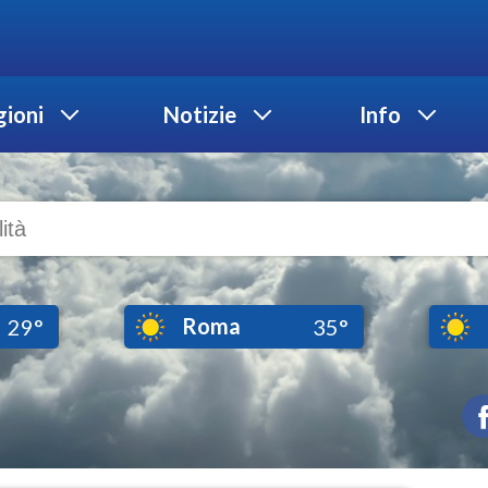
ioni
Notizie
Info
Roma
29°
35°