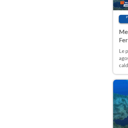
P
Met
Fer
Nor
Le p
agos
cald
all'
Nor