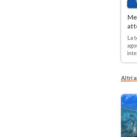
Met
att
Nor
La 
ago
inte
parz
e il
Altri a