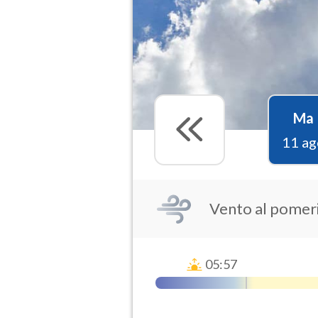
Ma
11 ag
Vento al pomer
05:57