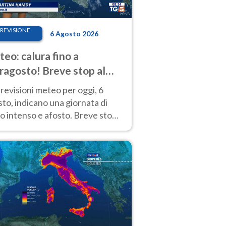
REVISIONE
6 Agosto 2026
eo: calura fino a
ragosto! Breve stop al
d tra 7 e 9 agosto
revisioni meteo per oggi, 6
to, indicano una giornata di
o intenso e afosto. Breve stop
Anticiclone solo sulle regioni del
d.