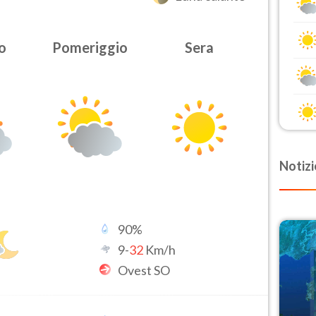
o
Pomeriggio
Sera
Notizi
90
%
9
-
32
Km/h
Ovest SO