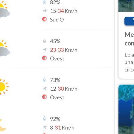
82
%
15
-
34
Km/h
Sud O
Met
45
%
con
23
-
33
Km/h
Le a
Ovest
una 
cir
del 
73
%
gior
12
-
30
Km/h
Fer
Ovest
92
%
8
-
31
Km/h