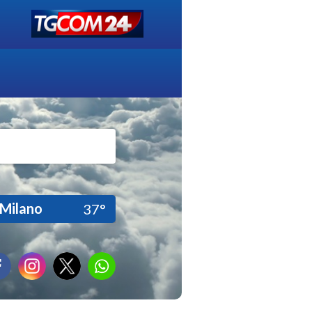
Milano
37°