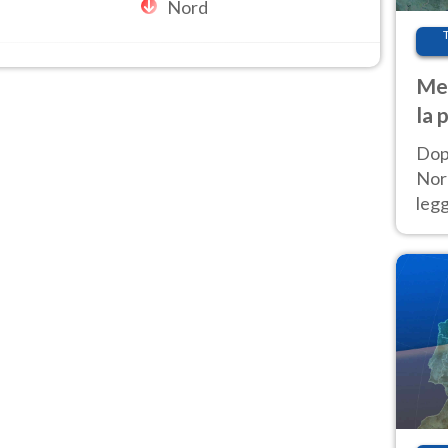
Nord
Met
la 
Dop
Nord
leg
nuov
afr