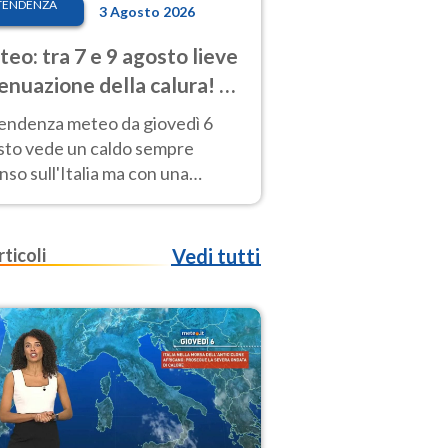
TENDENZA
3 Agosto 2026
eo: tra 7 e 9 agosto lieve
enuazione della calura! Al
d rischio temporali
tendenza meteo da giovedì 6
sto vede un caldo sempre
nso sull'Italia ma con una
iale e lieve attenuazione tra il 7
 9 agosto.
rticoli
Vedi tutti