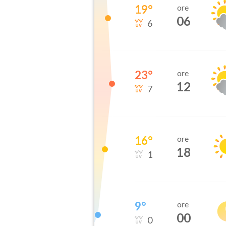
19
°
ore
06
6
23
°
ore
12
7
16
°
ore
18
1
9
°
ore
00
0