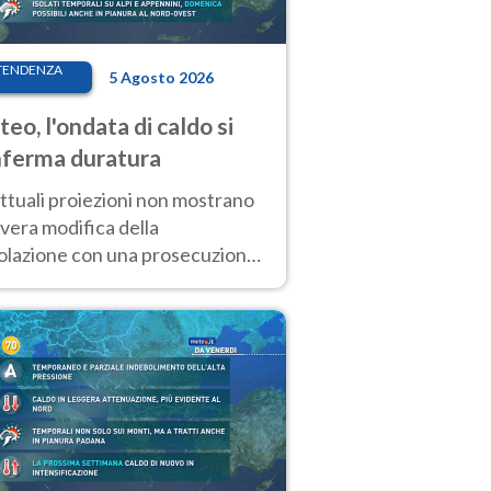
TENDENZA
5 Agosto 2026
eo, l'ondata di caldo si
ferma duratura
ttuali proiezioni non mostrano
vera modifica della
colazione con una prosecuzione
caldo fuori scala per molti
ni, compresa la settimana di
ragosto