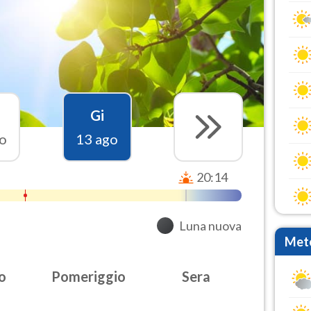
Gi
o
13 ago
20:14
Luna nuova
Mete
o
Pomeriggio
Sera