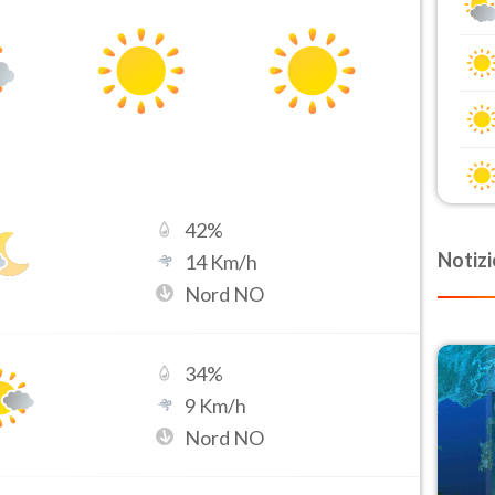
42
%
Notizi
14
Km/h
Nord NO
34
%
9
Km/h
Nord NO