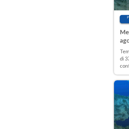
P
Met
ago
tem
Tem
di 3
con
calu
wee