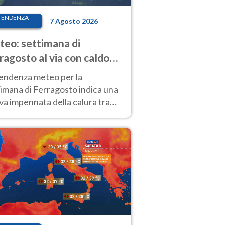
TENDENZA
7 Agosto 2026
eo: settimana di
ragosto al via con caldo
enso e qualche temporale
tendenza meteo per la
imana di Ferragosto indica una
a impennata della calura tra
 14 agosto, con nuovi rialzi
he al Nord.