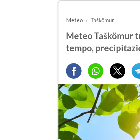
Meteo
Taškömur
Meteo Taškömur tra
tempo, precipitazi