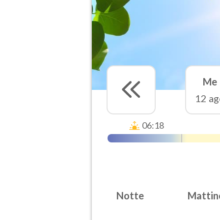
Me
12 ag
06:18
Notte
Mattin