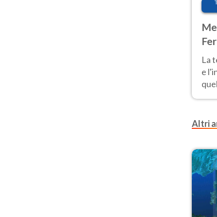
Met
Fer
pau
La 
e l'
quel
Fer
tem
Altri a