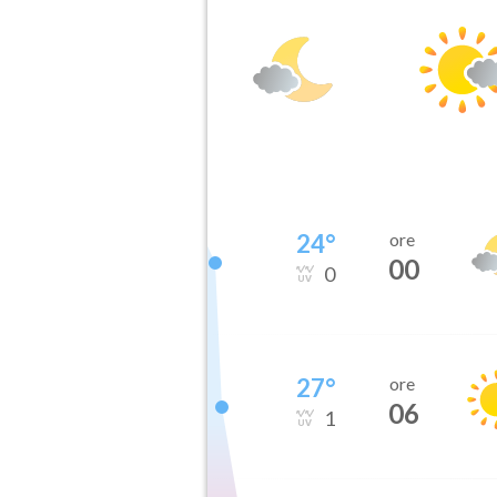
24
°
ore
00
0
27
°
ore
06
1