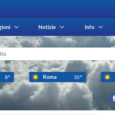
ioni
Notizie
Info
Roma
8°
35°