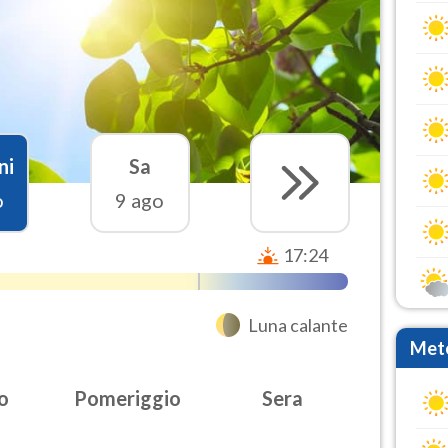
ni
Sa
o
9 ago
17:24
Luna calante
Mete
o
Pomeriggio
Sera