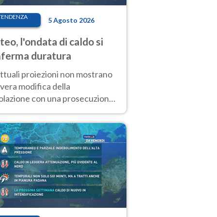
TENDENZA
5 Agosto 2026
eo, l'ondata di caldo si
ferma duratura
ttuali proiezioni non mostrano
vera modifica della
colazione con una prosecuzione
caldo fuori scala per molti
ni, compresa la settimana di
ragosto