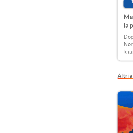
Met
la 
Dop
Nord
leg
nuov
afr
Altri a