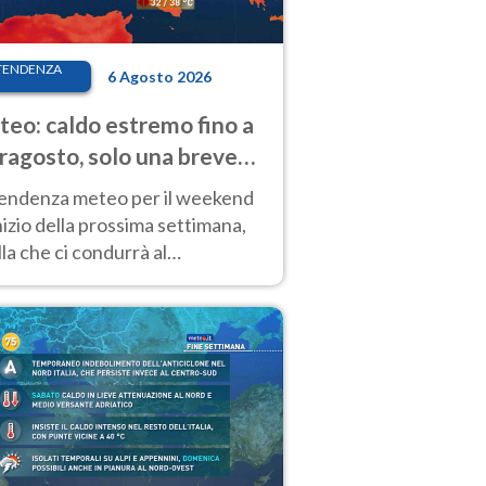
TENDENZA
6 Agosto 2026
eo: caldo estremo fino a
ragosto, solo una breve
sa. Ecco dove
tendenza meteo per il weekend
inizio della prossima settimana,
la che ci condurrà al
ragosto, vede ancora
perature molto elevate