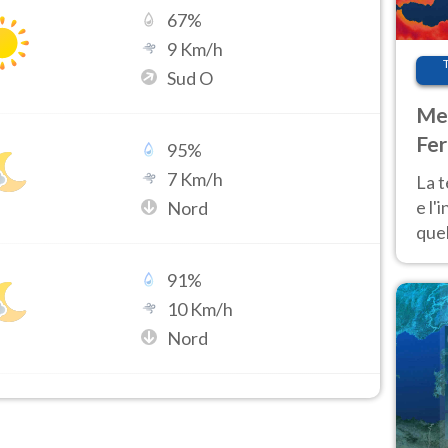
67
%
9
Km/h
Sud O
Met
Fer
95
%
pau
7
Km/h
La 
e l'
Nord
quel
Fer
91
%
tem
10
Km/h
Nord