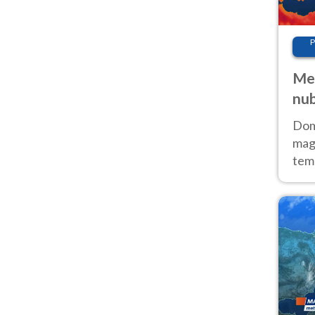
P
Met
nub
Sud
Doma
magg
temp
sem
prev