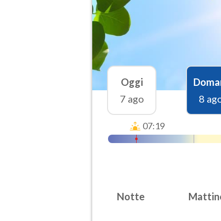
Oggi
Doma
7 ago
8 ag
07:19
Notte
Mattin