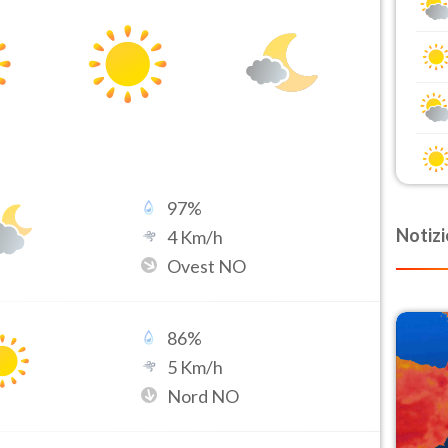
97
%
Notizi
4
Km/h
Ovest NO
86
%
5
Km/h
Nord NO