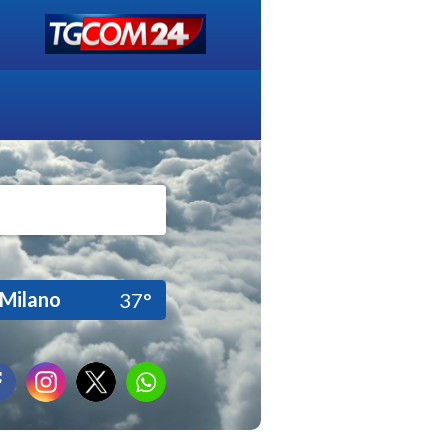
Milano
37°