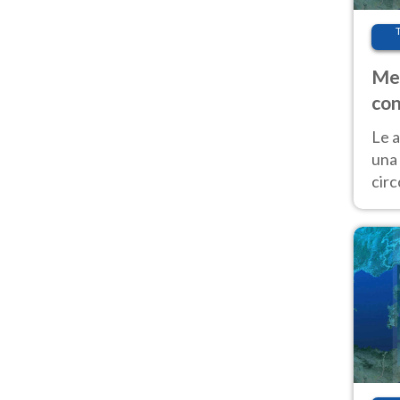
Met
con
Le a
una 
cir
del 
gior
Fer