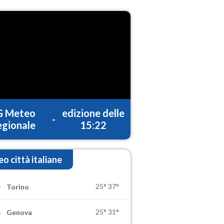
G Meteo
edizione delle
-
gionale
15:22
o città italiane
25°
37°
Torino
25°
31°
Genova