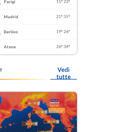
15°
23°
Parigi
21°
35°
Madrid
19°
26°
Berlino
26°
34°
Atene
e
Vedi
tutte