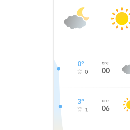
0
°
ore
00
0
3
°
ore
06
1