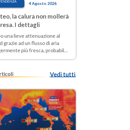
TENDENZA
4 Agosto 2026
eo, la calura non mollerà
presa. I dettagli
o una lieve attenuazione al
 grazie ad un flusso di aria
germente più fresca, probabile
o rinforzo dell’anticiclone
icano entro Ferragosto
rticoli
Vedi tutti