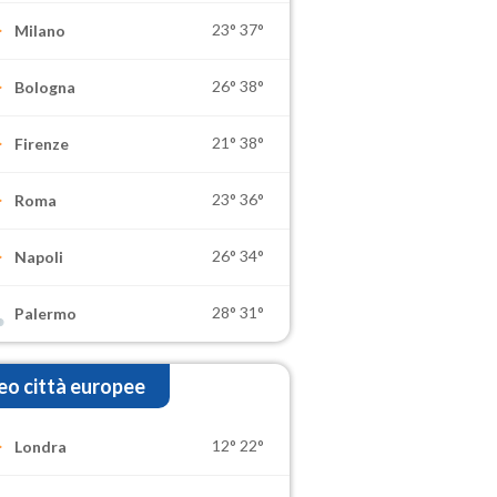
23°
37°
Milano
26°
38°
Bologna
21°
38°
Firenze
23°
36°
Roma
26°
34°
Napoli
28°
31°
Palermo
o città europee
12°
22°
Londra