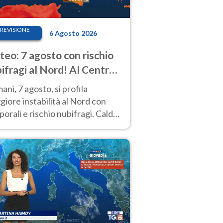
REVISIONE
6 Agosto 2026
eo: 7 agosto con rischio
ifragi al Nord! Al Centro-
 caldo estremo
ni, 7 agosto, si profila
iore instabilità al Nord con
orali e rischio nubifragi. Caldo
pre estremo al Centro-Sud. Le
isioni.