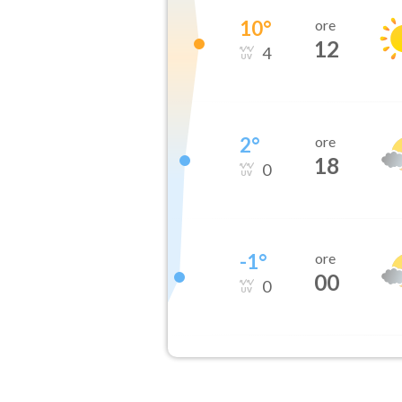
10
°
ore
12
4
2
°
ore
18
0
-1
°
ore
00
0