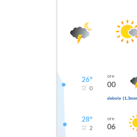
ore
26
°
00
0
debole
(
1.3m
28
°
ore
06
2