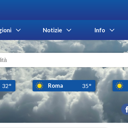
ioni
Notizie
Info
Roma
32°
35°