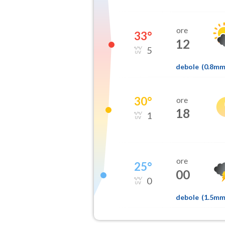
ore
33
°
12
5
debole
(
0.8m
30
°
ore
18
1
ore
25
°
00
0
debole
(
1.5m