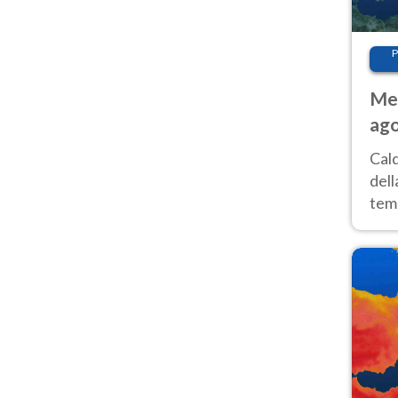
P
Met
ago
ai 
Cal
dell
temp
inte
tre