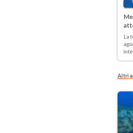
Met
att
Nor
La 
ago
inte
parz
e il
Altri a