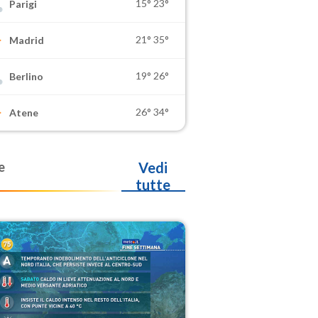
15°
23°
Parigi
21°
35°
Madrid
19°
26°
Berlino
26°
34°
Atene
e
Vedi
tutte