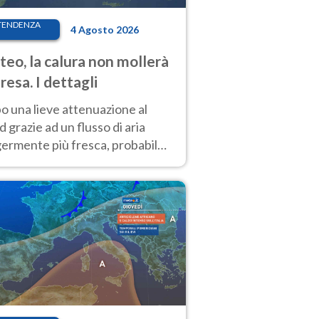
TENDENZA
4 Agosto 2026
eo, la calura non mollerà
presa. I dettagli
o una lieve attenuazione al
 grazie ad un flusso di aria
germente più fresca, probabile
o rinforzo dell’anticiclone
icano entro Ferragosto