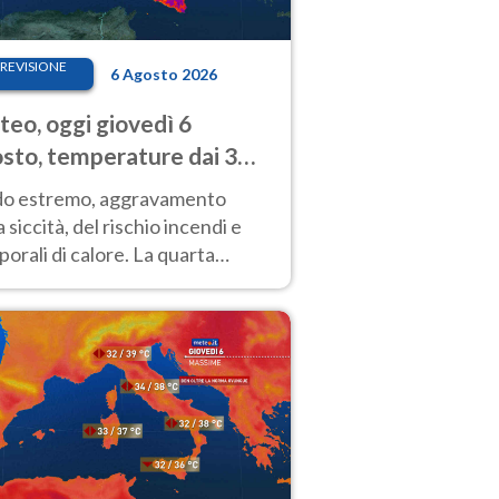
REVISIONE
6 Agosto 2026
eo, oggi giovedì 6
sto, temperature dai 33
40 gradi
do estremo, aggravamento
a siccità, del rischio incendi e
orali di calore. La quarta
nsa ondata di calore non dà
gua e durerà fino Ferragosto