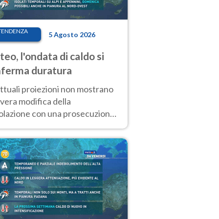
TENDENZA
5 Agosto 2026
eo, l'ondata di caldo si
ferma duratura
ttuali proiezioni non mostrano
vera modifica della
colazione con una prosecuzione
caldo fuori scala per molti
ni, compresa la settimana di
ragosto