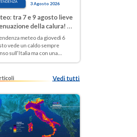
TENDENZA
3 Agosto 2026
eo: tra 7 e 9 agosto lieve
enuazione della calura! Al
d rischio temporali
tendenza meteo da giovedì 6
sto vede un caldo sempre
nso sull'Italia ma con una
iale e lieve attenuazione tra il 7
 9 agosto.
rticoli
Vedi tutti