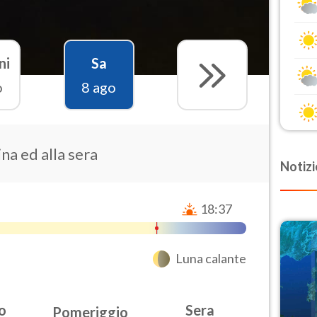
ni
Sa
o
8 ago
na ed alla sera
Notizi
18:37
Luna calante
o
Sera
Pomeriggio