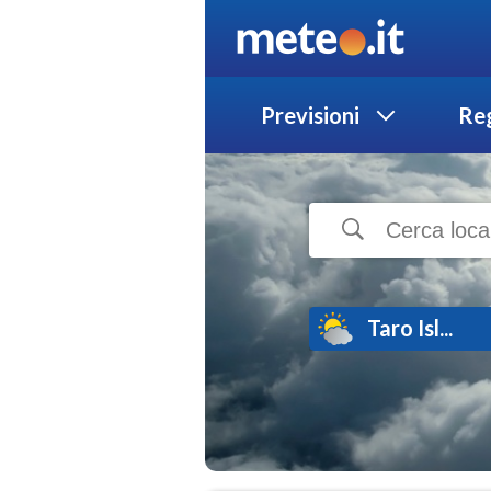
Previsioni
Reg
Taro Isl...