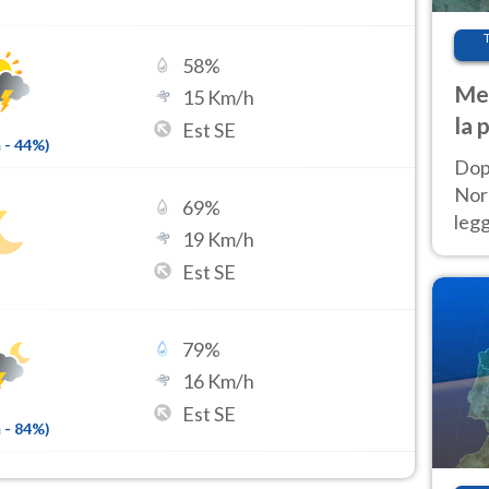
58
%
Met
15
Km/h
la 
Est SE
m
-
44
%)
Dop
Nord
69
%
leg
19
Km/h
nuov
Est SE
afr
79
%
16
Km/h
Est SE
m
-
84
%)