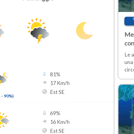
Met
con
Le a
una 
cir
81
%
del 
17
Km/h
gior
Est SE
Fer
m
-
90
%)
69
%
16
Km/h
Est SE