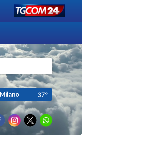
Milano
37°