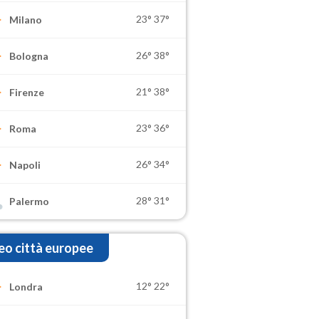
23°
37°
Milano
26°
38°
Bologna
21°
38°
Firenze
23°
36°
Roma
26°
34°
Napoli
28°
31°
Palermo
o città europee
12°
22°
Londra