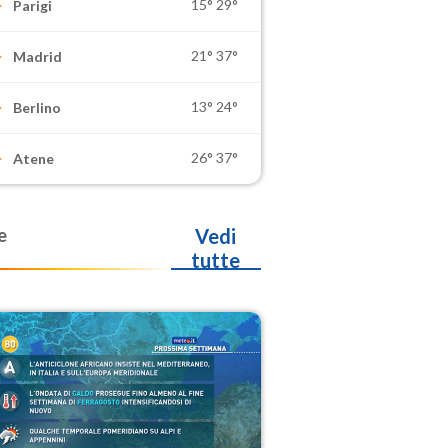
15°
29°
Parigi
21°
37°
Madrid
13°
24°
Berlino
26°
37°
Atene
e
Vedi
tutte