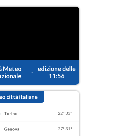
G Meteo
edizione delle
-
zionale
11:56
o città italiane
22°
33°
Torino
27°
31°
Genova