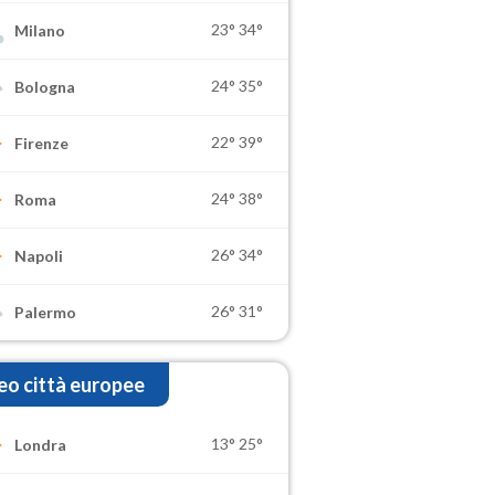
23°
34°
Milano
24°
35°
Bologna
22°
39°
Firenze
24°
38°
Roma
26°
34°
Napoli
26°
31°
Palermo
o città europee
13°
25°
Londra