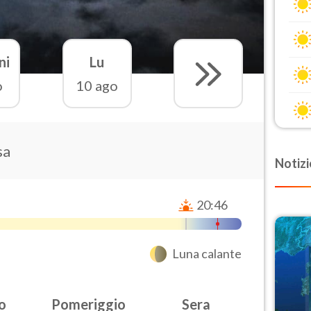
ni
Lu
o
10 ago
sa
Notizi
20:46
Luna calante
o
Pomeriggio
Sera