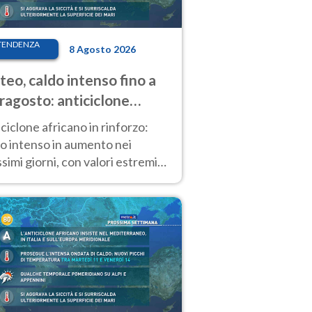
TENDENZA
8 Agosto 2026
eo, caldo intenso fino a
ragosto: anticiclone
icano ancora
ciclone africano in rinforzo:
tagonista
o intenso in aumento nei
simi giorni, con valori estremi
so Ferragosto su gran parte
alia