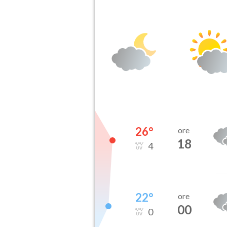
26
°
ore
18
4
22
°
ore
00
0