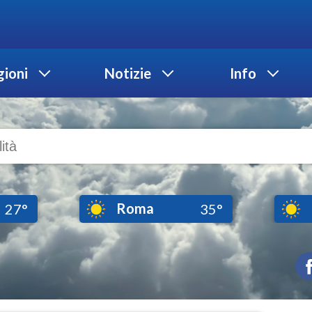
ioni
Notizie
Info
Roma
27°
35°