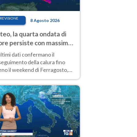
REVISIONE
8 Agosto 2026
eo, la quarta ondata di
ore persiste con massime
pre molto elevate
ultimi dati confermano il
eguimento della calura fino
eno il weekend di Ferragosto,
 tendenza a una nuova
nsificazione prossima
timana