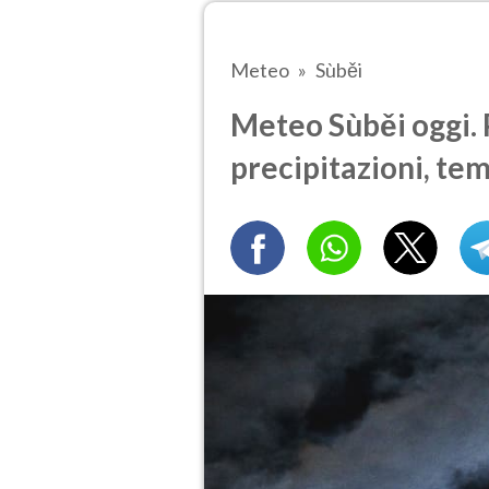
Meteo
Sùběi
Meteo Sùběi oggi. 
precipitazioni, te