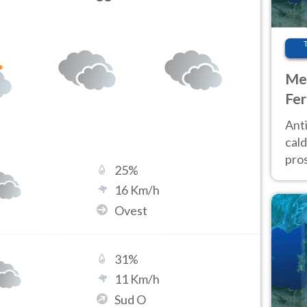
Met
Fer
afr
Anti
pro
cald
pros
25
%
ver
16
Km/h
d’It
Ovest
31
%
11
Km/h
Sud O