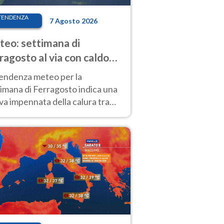
TENDENZA
7 Agosto 2026
eo: settimana di
ragosto al via con caldo
enso e qualche temporale
tendenza meteo per la
imana di Ferragosto indica una
a impennata della calura tra
 14 agosto, con nuovi rialzi
he al Nord.