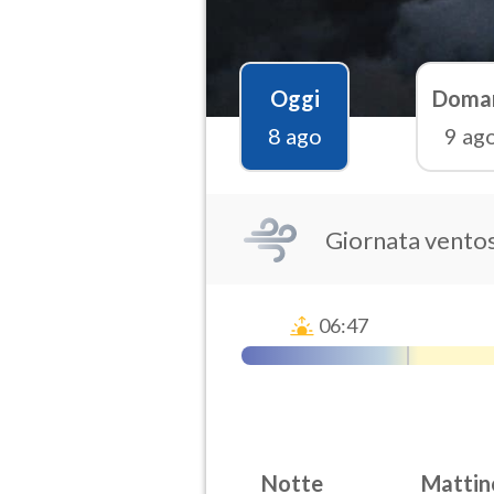
Oggi
Doma
8 ago
9 ag
Giornata vento
06:47
Notte
Mattin