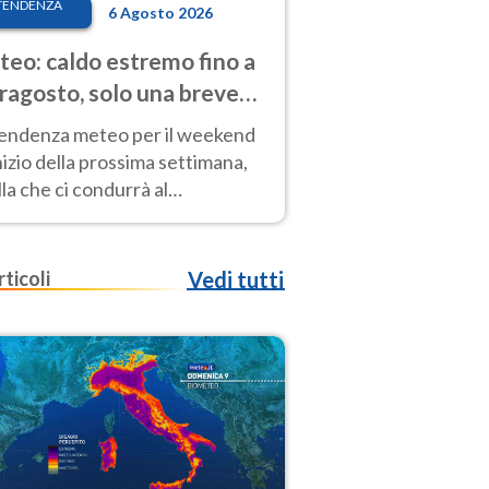
TENDENZA
6 Agosto 2026
eo: caldo estremo fino a
ragosto, solo una breve
sa. Ecco dove
tendenza meteo per il weekend
inizio della prossima settimana,
la che ci condurrà al
ragosto, vede ancora
perature molto elevate
rticoli
Vedi tutti