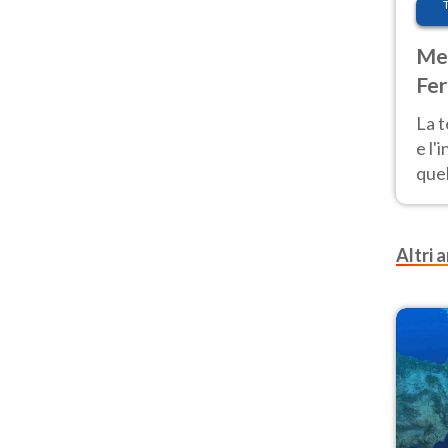
Met
Fer
pau
La 
e l'
quel
Fer
tem
Altri a