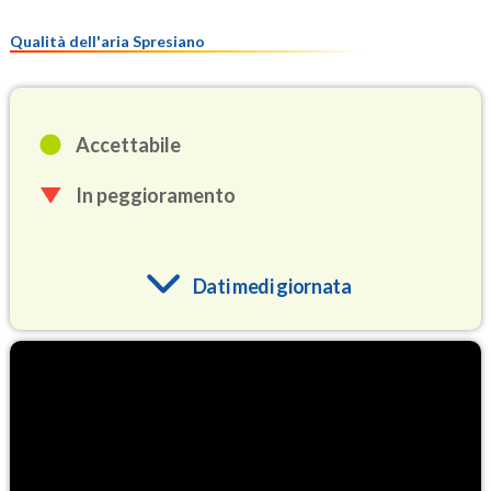
Qualità dell'aria Spresiano
Accettabile
In peggioramento
Dati medi giornata
O3
90.2
(Ozono)
NO2
7.4
(Diossido di azoto)