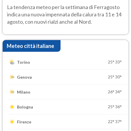
temporale
La tendenza meteo per la settimana di Ferragosto
indica una nuova impennata della calura tra 11 e 14
agosto, con nuovi rialzi anche al Nord.
Meteo città italiane
25°
33°
Torino
25°
30°
Genova
26°
34°
Milano
25°
36°
Bologna
22°
37°
Firenze