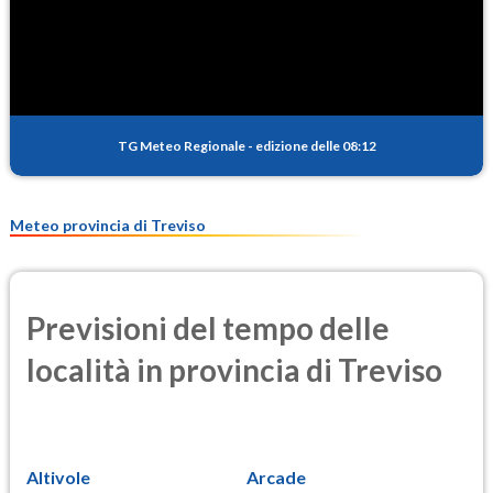
SO2
0.6
(Anidride solforosa)
PM10
14.9
(Materia particolata)
TG Meteo Regionale
-
edizione delle 08:12
PM25
10.4
(Materia particolata)
Meteo provincia di Treviso
Previsioni del tempo delle
località in provincia di Treviso
Altivole
Arcade