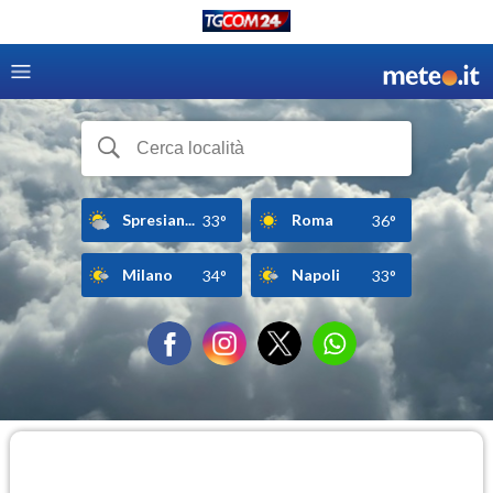
Spresian...
Roma
33°
36°
Milano
Napoli
34°
33°