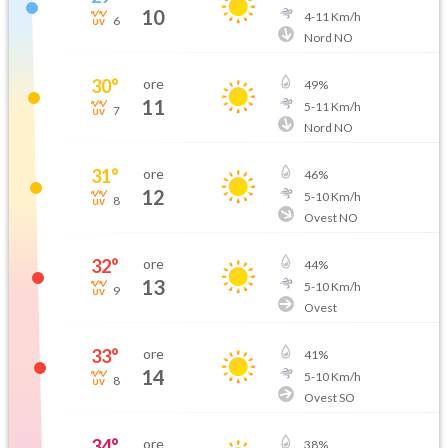
10
4
-
11
Km/h
6
Nord NO
30
°
ore
49
%
11
5
-
11
Km/h
7
Nord NO
31
°
ore
46
%
12
5
-
10
Km/h
8
Ovest NO
32
°
ore
44
%
13
5
-
10
Km/h
9
Ovest
33
°
ore
41
%
14
5
-
10
Km/h
8
Ovest SO
34
°
ore
38
%