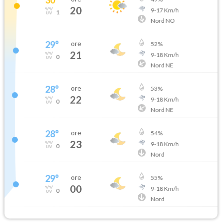
20
9
-
17
Km/h
1
Nord NO
29
°
ore
52
%
21
9
-
18
Km/h
0
Nord NE
28
°
ore
53
%
22
9
-
18
Km/h
0
Nord NE
28
°
ore
54
%
23
9
-
18
Km/h
0
Nord
29
°
ore
55
%
00
9
-
18
Km/h
0
Nord