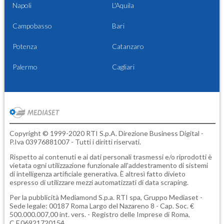
Napoli
L'Aquila
Campobasso
Bari
Potenza
Catanzaro
Palermo
Cagliari
Copyright © 1999-2020 RTI S.p.A. Direzione Business Digital -
P.Iva 03976881007 - Tutti i diritti riservati.
Rispetto ai contenuti e ai dati personali trasmessi e/o riprodotti è
vietata ogni utilizzazione funzionale all'addestramento di sistemi
di intelligenza artificiale generativa. È altresì fatto divieto
espresso di utilizzare mezzi automatizzati di data scraping.
Per la pubblicità
Mediamond S.p.a.
RTI spa, Gruppo Mediaset -
Sede legale: 00187 Roma Largo del Nazareno 8 - Cap. Soc. €
500.000.007,00 int. vers. - Registro delle Imprese di Roma,
C.F.06921720154