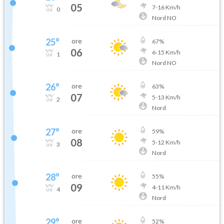
05
7
-
16
Km/h
0
Nord NO
25
°
ore
67
%
06
6
-
15
Km/h
1
Nord NO
26
°
ore
63
%
07
5
-
13
Km/h
2
Nord
27
°
ore
59
%
08
5
-
12
Km/h
3
Nord
28
°
ore
55
%
09
4
-
11
Km/h
4
Nord
29
°
ore
52
%