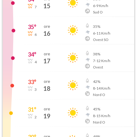
15
6
-
9
Km/h
7
Sud O
35
°
ore
35
%
16
6
-
11
Km/h
6
Ovest SO
34
°
ore
38
%
17
7
-
12
Km/h
4
Ovest
33
°
ore
42
%
18
8
-
14
Km/h
3
Nord O
31
°
ore
45
%
19
8
-
15
Km/h
2
Nord O
30
°
ore
49
%