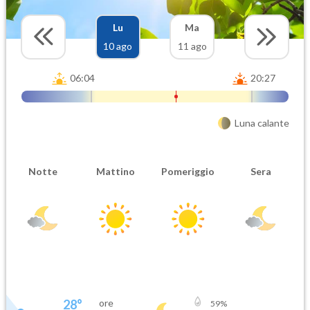
Lu
Ma
10 ago
11 ago
06:04
20:27
Luna calante
Notte
Mattino
Pomeriggio
Sera
28
°
ore
59
%