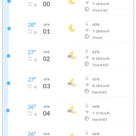
00
7
-
18
Km/h
0
Ovest SO
28
°
ore
60
%
01
7
-
18
Km/h
0
Ovest
27
°
ore
62
%
02
8
-
18
Km/h
0
Ovest NO
27
°
ore
63
%
03
8
-
18
Km/h
0
Nord NO
26
°
ore
64
%
04
7
-
17
Km/h
0
Nord NO
26
°
ore
66
%