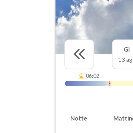
Gi
13 ag
06:02
Notte
Mattin