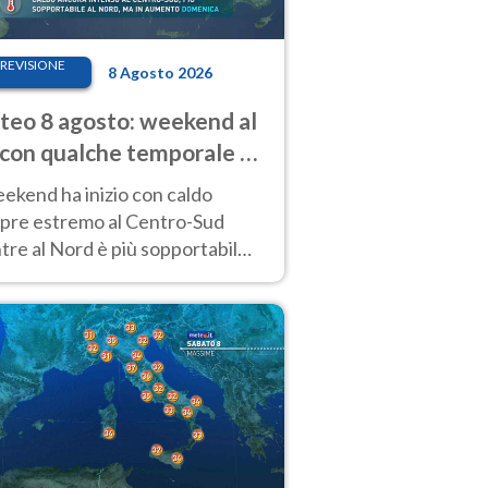
REVISIONE
8 Agosto 2026
eo 8 agosto: weekend al
 con qualche temporale e
do estremo al Centro-Sud
eekend ha inizio con caldo
pre estremo al Centro-Sud
re al Nord è più sopportabile
 a domenica 9. Temporali di
re sui rilievi.