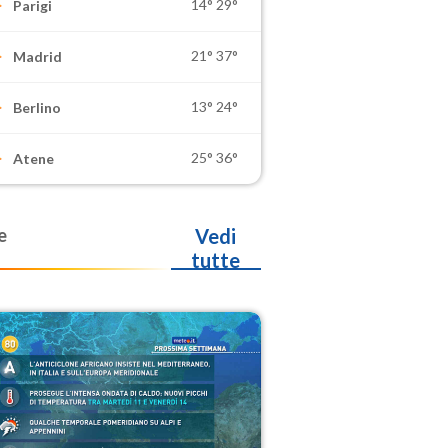
14°
29°
Parigi
21°
37°
Madrid
13°
24°
Berlino
25°
36°
Atene
e
Vedi
tutte