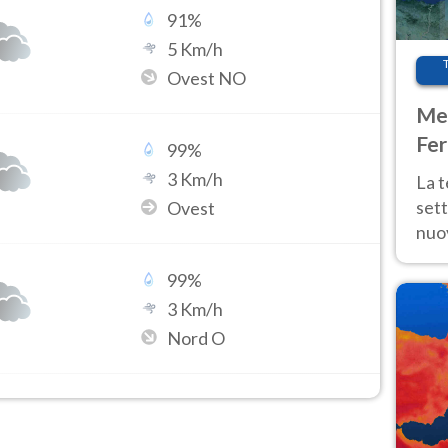
91
%
5
Km/h
Ovest NO
Met
Fer
99
%
int
3
Km/h
La 
sett
Ovest
nuov
11 e
99
%
anc
3
Km/h
Nord O