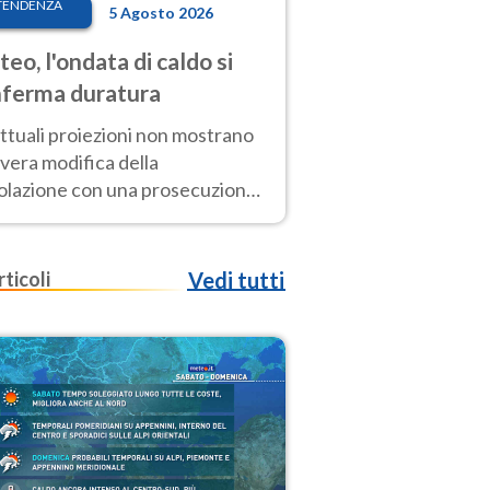
TENDENZA
5 Agosto 2026
eo, l'ondata di caldo si
ferma duratura
ttuali proiezioni non mostrano
vera modifica della
colazione con una prosecuzione
caldo fuori scala per molti
ni, compresa la settimana di
ragosto
rticoli
Vedi tutti