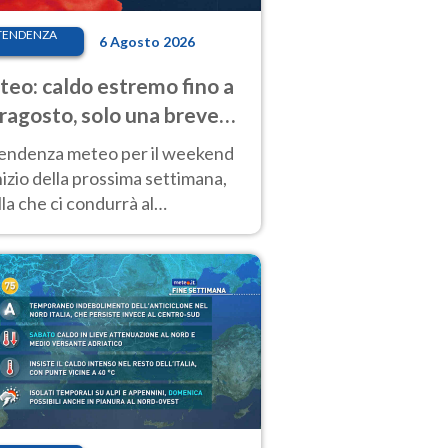
TENDENZA
6 Agosto 2026
eo: caldo estremo fino a
ragosto, solo una breve
sa. Ecco dove
tendenza meteo per il weekend
inizio della prossima settimana,
la che ci condurrà al
ragosto, vede ancora
perature molto elevate