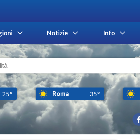
ioni
Notizie
Info
Roma
25°
35°