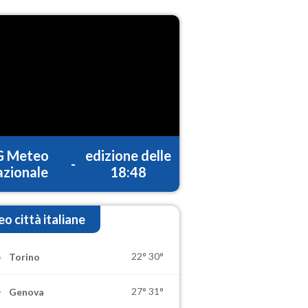
G Meteo
edizione delle
-
zionale
18:48
o città italiane
22°
30°
Torino
27°
31°
Genova