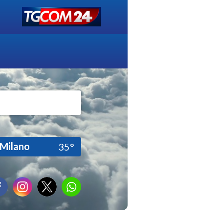
Milano
35°