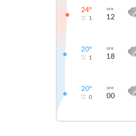
24
°
ore
12
1
20
°
ore
18
1
20
°
ore
00
0