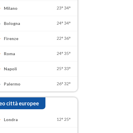
23°
34°
Milano
24°
34°
Bologna
22°
36°
Firenze
24°
35°
Roma
25°
33°
Napoli
26°
32°
Palermo
o città europee
12°
25°
Londra