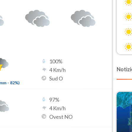
100
%
Notizi
4
Km/h
Sud O
1mm
-
82
%)
97
%
4
Km/h
Ovest NO