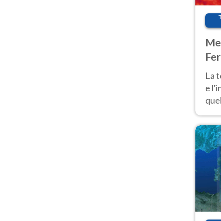
Met
Fer
pau
La 
e l'
quel
Fer
tem