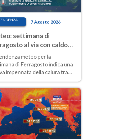
TENDENZA
7 Agosto 2026
eo: settimana di
ragosto al via con caldo
enso e qualche temporale
tendenza meteo per la
imana di Ferragosto indica una
a impennata della calura tra
 14 agosto, con nuovi rialzi
he al Nord.