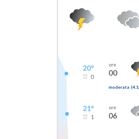
ore
20
°
00
0
moderata
(
4.
21
°
ore
06
1