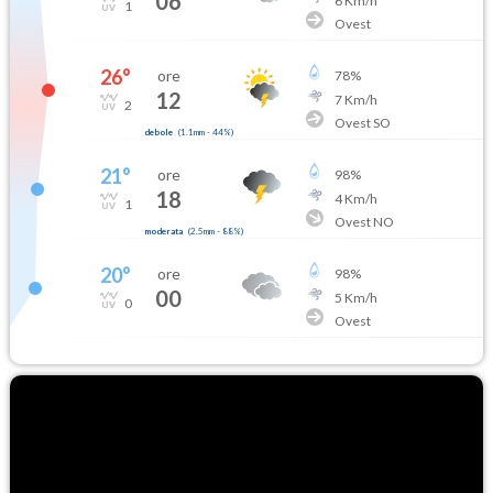
06
6
Km/h
1
Ovest
26
°
ore
78
%
12
7
Km/h
2
Ovest SO
debole
(
1.1mm
-
44
%)
21
°
ore
98
%
18
4
Km/h
1
Ovest NO
moderata
(
2.5mm
-
88
%)
20
°
ore
98
%
00
5
Km/h
0
Ovest