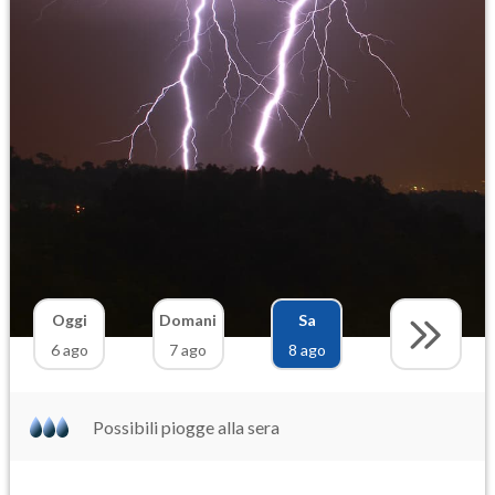
Oggi
Domani
Sa
6 ago
7 ago
8 ago
Possibili piogge alla sera