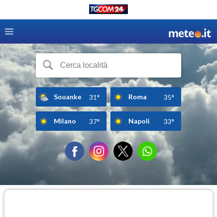
Souanke
Roma
31°
35°
Milano
Napoli
37°
33°