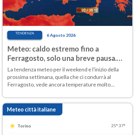
TENDENZA
6 Agosto 2026
Meteo: caldo estremo fino a
Ferragosto, solo una breve pausa.
Ecco dove
La tendenza meteo per il weekend e l'inizio della
prossima settimana, quella che ci condurrà al
Ferragosto, vede ancora temperature molto
elevate
Meteo città italiane
25°
37°
Torino