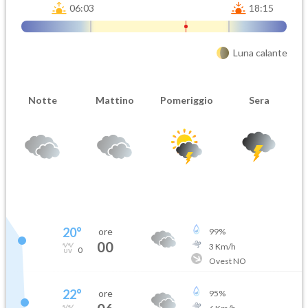
06:03
18:15
Luna calante
Notte
Mattino
Pomeriggio
Sera
20
°
ore
99
%
00
3
Km/h
0
Ovest NO
22
°
ore
95
%