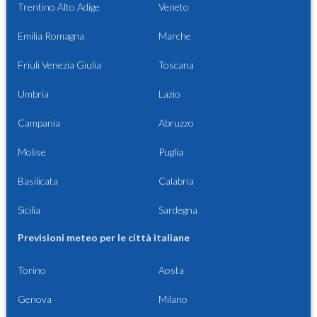
Trentino Alto Adige
Veneto
Emilia Romagna
Marche
Friuli Venezia Giulia
Toscana
Umbria
Lazio
Campania
Abruzzo
Molise
Puglia
Basilicata
Calabria
Sicilia
Sardegna
Previsioni meteo per le città italiane
Torino
Aosta
Genova
Milano