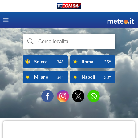
Solero
Roma
34°
35°
Milano
Napoli
34°
33°