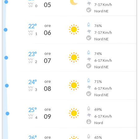
05
7
-
17
Km/h
0
Nord NE
22
°
ore
76
%
06
7
-
17
Km/h
1
Nord NE
23
°
ore
74
%
07
6
-
17
Km/h
2
Nord NE
24
°
ore
71
%
08
6
-
17
Km/h
3
Nord NE
25
°
ore
69
%
09
6
-
17
Km/h
4
Nord
26
°
ore
65
%