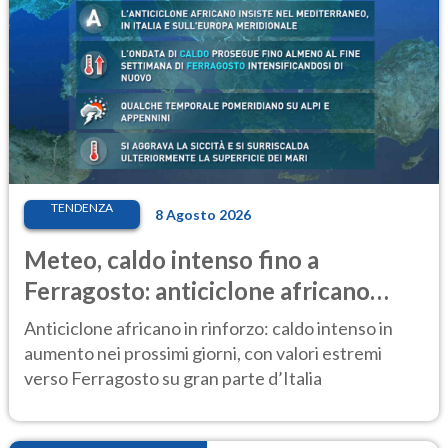
TENDENZA
8 Agosto 2026
Meteo, caldo intenso fino a
Ferragosto: anticiclone africano
ancora protagonista
Anticiclone africano in rinforzo: caldo intenso in
aumento nei prossimi giorni, con valori estremi
verso Ferragosto su gran parte d’Italia