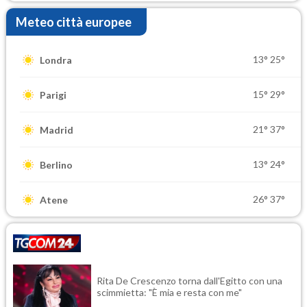
Meteo città europee
13°
25°
Londra
15°
29°
Parigi
21°
37°
Madrid
13°
24°
Berlino
26°
37°
Atene
Rita De Crescenzo torna dall'Egitto con una
scimmietta: "È mia e resta con me"