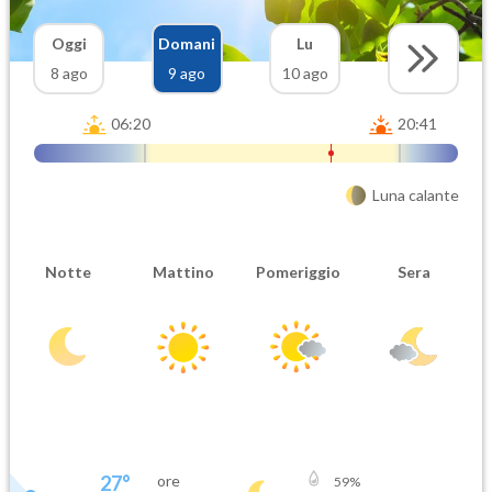
Oggi
Domani
Lu
8 ago
9 ago
10 ago
06:20
20:41
Luna calante
Notte
Mattino
Pomeriggio
Sera
27
°
ore
59
%