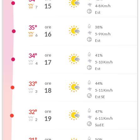
15
4
-
8
Km/h
7
Est
35
°
ore
38
%
16
5
-
9
Km/h
6
Est
34
°
ore
41
%
17
5
-
10
Km/h
4
Est
33
°
ore
44
%
18
5
-
11
Km/h
3
Est SE
32
°
ore
47
%
19
6
-
11
Km/h
2
Sud E
31
°
ore
50
%