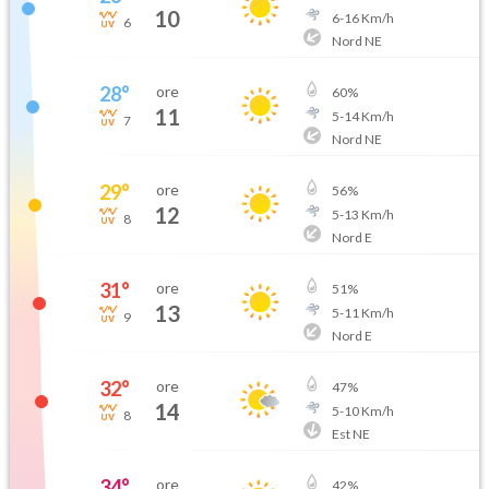
10
6
-
16
Km/h
6
Nord NE
28
°
ore
60
%
11
5
-
14
Km/h
7
Nord NE
29
°
ore
56
%
12
5
-
13
Km/h
8
Nord E
31
°
ore
51
%
13
5
-
11
Km/h
9
Nord E
32
°
ore
47
%
14
5
-
10
Km/h
8
Est NE
34
°
ore
42
%