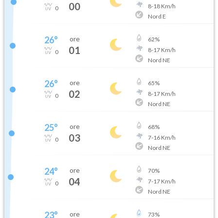
00
8
-
18
Km/h
0
Nord E
26
°
ore
62
%
01
8
-
17
Km/h
0
Nord NE
26
°
ore
65
%
02
8
-
17
Km/h
0
Nord NE
25
°
ore
68
%
03
7
-
16
Km/h
0
Nord NE
24
°
ore
70
%
04
7
-
17
Km/h
0
Nord NE
23
°
ore
73
%