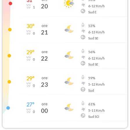
20
6
-
12
Km/h
1
Sud E
30
°
ore
53
%
21
6
-
13
Km/h
0
Sud SE
29
°
ore
56
%
22
6
-
12
Km/h
0
Sud SE
29
°
ore
59
%
23
5
-
12
Km/h
0
Sud
27
°
ore
61
%
00
5
-
11
Km/h
0
Sud SO