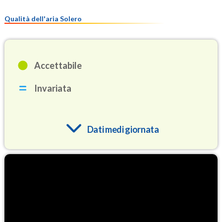
Qualità dell'aria Solero
Accettabile
Invariata
Dati medi giornata
O3
88.9
(Ozono)
NO2
4.8
(Diossido di azoto)