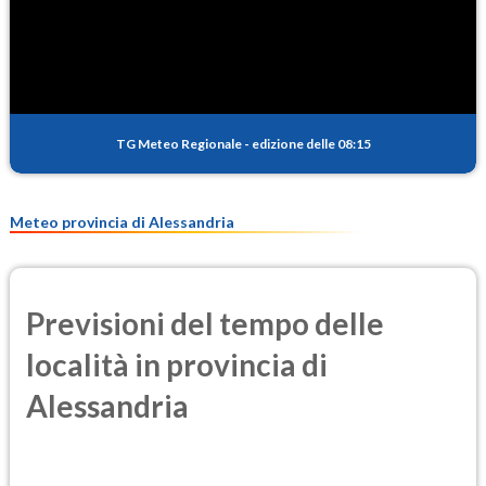
SO2
0.8
(Anidride solforosa)
PM10
16.3
(Materia particolata)
TG Meteo Regionale
-
edizione delle 08:15
PM25
9.9
(Materia particolata)
Meteo provincia di Alessandria
Previsioni del tempo delle
località in provincia di
Alessandria