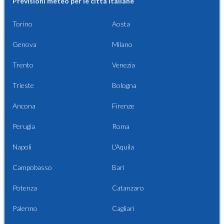
Previsioni meteo per le città italiane
Torino
Aosta
Genova
Milano
Trento
Venezia
Trieste
Bologna
Ancona
Firenze
Perugia
Roma
Napoli
L'Aquila
Campobasso
Bari
Potenza
Catanzaro
Palermo
Cagliari