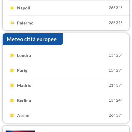
26°
34°
Napoli
26°
31°
Palermo
Meteo città europee
13°
25°
Londra
15°
29°
Parigi
21°
37°
Madrid
13°
24°
Berlino
26°
37°
Atene