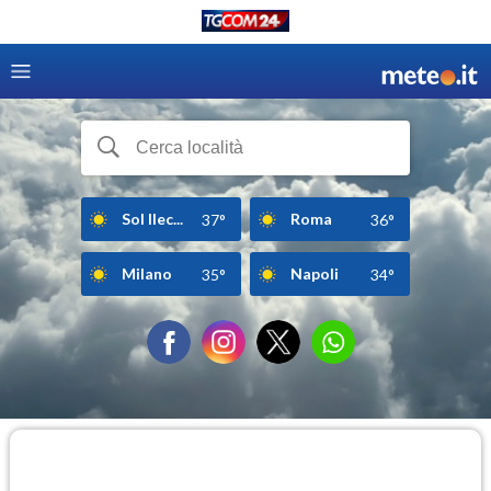
Sol Ilec...
Roma
37°
36°
Milano
Napoli
35°
34°