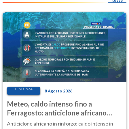
tutte
TENDENZA
8 Agosto 2026
Meteo, caldo intenso fino a
Ferragosto: anticiclone africano
ancora protagonista
Anticiclone africano in rinforzo: caldo intenso in