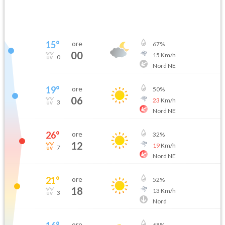
15
°
ore
67
%
00
15
Km/h
0
Nord NE
19
°
ore
50
%
06
23
Km/h
3
Nord NE
26
°
ore
32
%
12
19
Km/h
7
Nord NE
21
°
ore
52
%
18
13
Km/h
3
Nord
ore
68
%