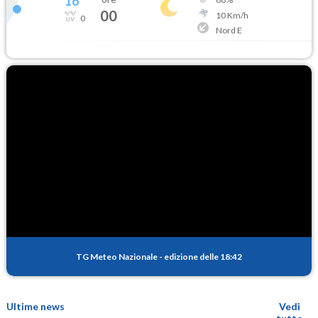
16
°
00
10
Km/h
0
Nord E
TG Meteo Nazionale
-
edizione delle 18:42
Ultime news
Vedi