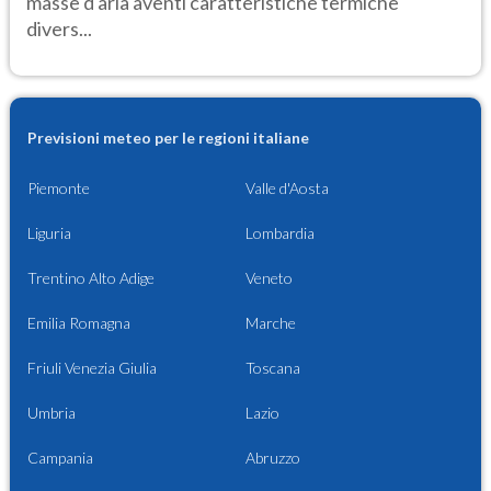
masse d'aria aventi caratteristiche termiche
divers...
Previsioni meteo per le regioni italiane
Piemonte
Valle d'Aosta
Liguria
Lombardia
Trentino Alto Adige
Veneto
Emilia Romagna
Marche
Friuli Venezia Giulia
Toscana
Umbria
Lazio
Campania
Abruzzo