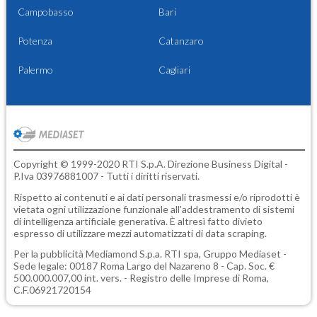
Campobasso
Bari
Potenza
Catanzaro
Palermo
Cagliari
Copyright © 1999-2020 RTI S.p.A. Direzione Business Digital -
P.Iva 03976881007 - Tutti i diritti riservati.
Rispetto ai contenuti e ai dati personali trasmessi e/o riprodotti è
vietata ogni utilizzazione funzionale all'addestramento di sistemi
di intelligenza artificiale generativa. È altresì fatto divieto
espresso di utilizzare mezzi automatizzati di data scraping.
Per la pubblicità
Mediamond S.p.a.
RTI spa, Gruppo Mediaset -
Sede legale: 00187 Roma Largo del Nazareno 8 - Cap. Soc. €
500.000.007,00 int. vers. - Registro delle Imprese di Roma,
C.F.06921720154