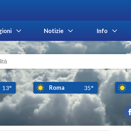
ioni
Notizie
Info
Roma
13°
35°