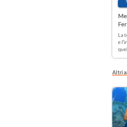
Met
Fer
pau
La 
e l'
quel
Fer
tem
Altri a