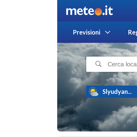
Previsioni
Reg
Slyudyan...