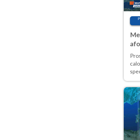
P
Met
afo
tem
Pro
cal
spec
Sud.
are