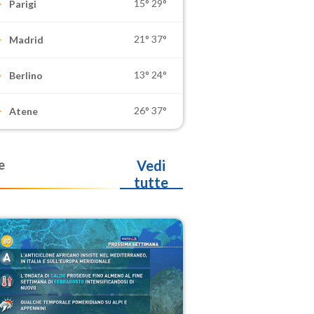
15°
29°
Parigi
21°
37°
Madrid
13°
24°
Berlino
26°
37°
Atene
e
Vedi
tutte