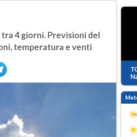
ra 4 giorni. Previsioni del
oni, temperatura e venti
T
Na
Mete