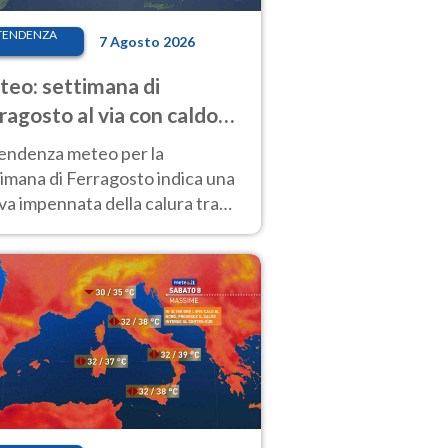
TENDENZA
7 Agosto 2026
eo: settimana di
ragosto al via con caldo
enso e qualche temporale
tendenza meteo per la
imana di Ferragosto indica una
a impennata della calura tra
 14 agosto, con nuovi rialzi
he al Nord.