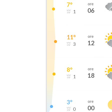
7
°
ore
06
1
11
°
ore
12
3
8
°
ore
18
1
3
°
ore
00
0