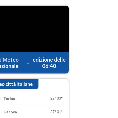
G Meteo
edizione delle
-
zionale
06:40
o città italiane
22°
33°
Torino
27°
31°
Genova