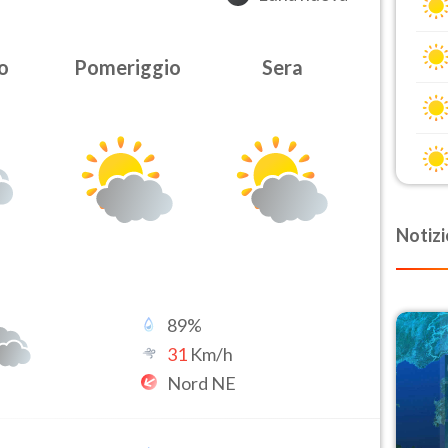
o
Pomeriggio
Sera
Notizi
89
%
31
Km/h
Nord NE