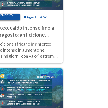
TENDENZA
8 Agosto 2026
eo, caldo intenso fino a
ragosto: anticiclone
icano ancora
ciclone africano in rinforzo:
tagonista
o intenso in aumento nei
simi giorni, con valori estremi
so Ferragosto su gran parte
alia.