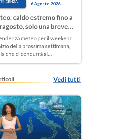
TENDENZA
6 Agosto 2026
eo: caldo estremo fino a
ragosto, solo una breve
sa. Ecco dove
tendenza meteo per il weekend
inizio della prossima settimana,
la che ci condurrà al
ragosto, vede ancora
perature molto elevate
rticoli
Vedi tutti