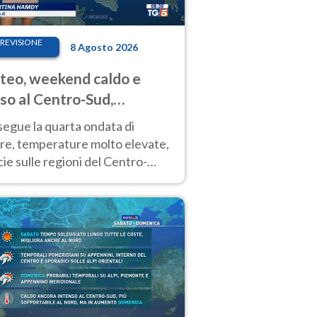
REVISIONE
8 Agosto 2026
eo, weekend caldo e
so al Centro-Sud,
porali sui rilievi
segue la quarta ondata di
ore, temperature molto elevate,
ie sulle regioni del Centro-
 Nuovi temporali di calore sulle
e montuose