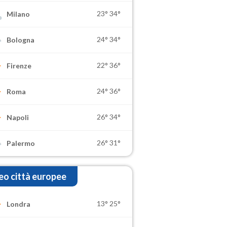
23°
34°
Milano
24°
34°
Bologna
22°
36°
Firenze
24°
36°
Roma
26°
34°
Napoli
26°
31°
Palermo
o città europee
13°
25°
Londra