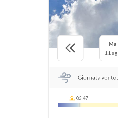
Ma
11 ag
Giornata vento
03:47