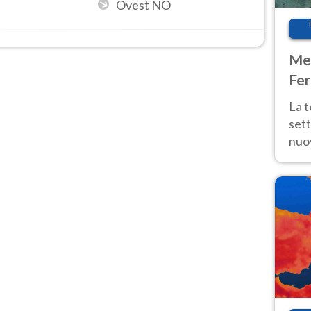
Ovest NO
Met
Fer
int
La 
sett
nuov
11 e
anc