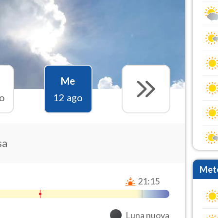
Me
o
12 ago
sa
Mete
21:15
Luna nuova