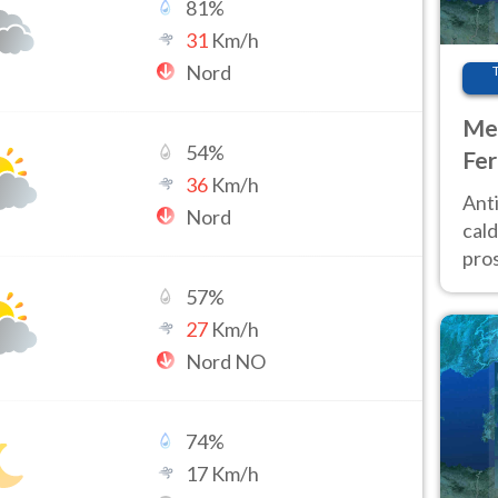
81
%
31
Km/h
Nord
Met
54
%
Fer
36
Km/h
afr
Anti
Nord
pro
cald
pros
ver
57
%
d’It
27
Km/h
Nord NO
74
%
17
Km/h