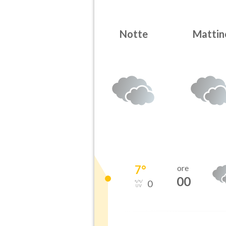
Notte
Mattin
7
°
ore
00
0