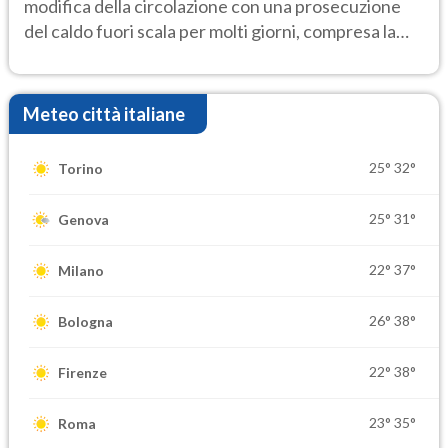
modifica della circolazione con una prosecuzione
del caldo fuori scala per molti giorni, compresa la
settimana di Ferragosto
Meteo città italiane
25°
32°
Torino
25°
31°
Genova
22°
37°
Milano
26°
38°
Bologna
22°
38°
Firenze
23°
35°
Roma