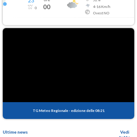
23
°
00
4
-
16
Km/h
0
Ovest NO
TG Meteo Regionale
-
edizione delle 08:21
Ultime news
Vedi