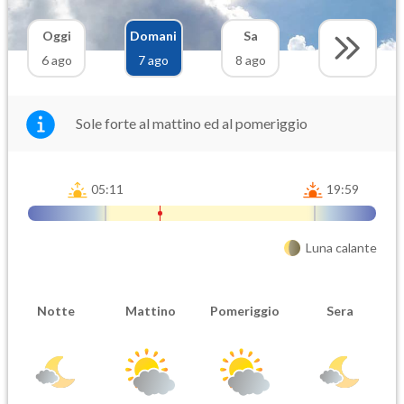
Oggi
Domani
Sa
6 ago
7 ago
8 ago
Sole forte al mattino ed al pomeriggio
05:11
19:59
Luna calante
Notte
Mattino
Pomeriggio
Sera