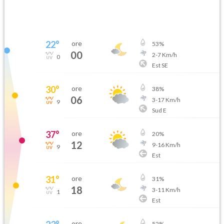
22
°
ore
53
%
00
2
-
7
Km/h
0
Est SE
30
°
ore
38
%
06
3
-
17
Km/h
9
Sud E
37
°
ore
20
%
12
9
-
16
Km/h
9
Est
31
°
ore
31
%
18
3
-
11
Km/h
1
Est
ore
52
%