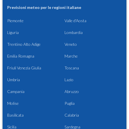
Previsioni meteo per le regioni italiane
Piemonte
Valle d'Aosta
Liguria
Lombardia
Trentino Alto Adige
Veneto
Emilia Romagna
Marche
Friuli Venezia Giulia
Toscana
Umbria
Lazio
Campania
Abruzzo
Molise
Puglia
Basilicata
Calabria
Sicilia
Sardegna