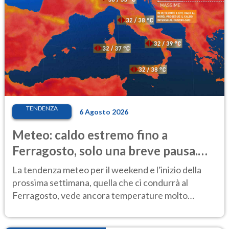
TENDENZA
6 Agosto 2026
Meteo: caldo estremo fino a
Ferragosto, solo una breve pausa.
Ecco dove
La tendenza meteo per il weekend e l'inizio della
prossima settimana, quella che ci condurrà al
Ferragosto, vede ancora temperature molto
elevate