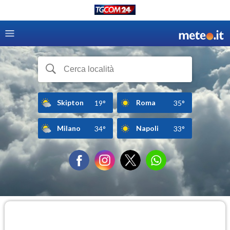
Skipton
Roma
19°
35°
Milano
Napoli
34°
33°