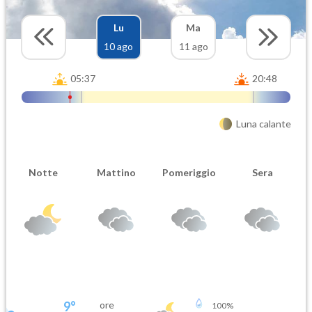
Lu
Ma
10 ago
11 ago
05:37
20:48
Luna calante
Notte
Mattino
Pomeriggio
Sera
9
°
ore
100
%