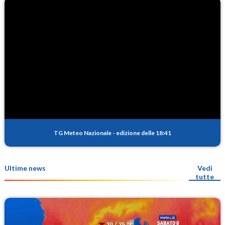
TG Meteo Nazionale
-
edizione delle 18:41
Ultime news
Vedi
tutte