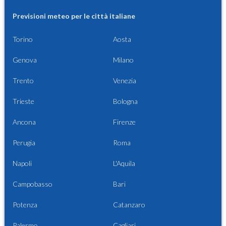
Previsioni meteo per le città italiane
Torino
Aosta
Genova
Milano
Trento
Venezia
Trieste
Bologna
Ancona
Firenze
Perugia
Roma
Napoli
L'Aquila
Campobasso
Bari
Potenza
Catanzaro
Palermo
Cagliari