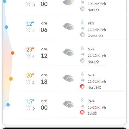
00
10
-
14
Km/h
0
Nord O
12
°
ore
99
%
06
11
-
14
Km/h
1
Ovest NO
23
°
ore
68
%
12
11
-
15
Km/h
5
Nord O
20
°
ore
67
%
18
12
-
21
Km/h
2
Nord NO
15
°
ore
94
%
00
16
-
22
Km/h
0
Est SE