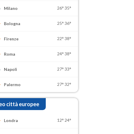
26°
35°
Milano
25°
36°
Bologna
22°
38°
Firenze
24°
38°
Roma
27°
33°
Napoli
27°
32°
Palermo
o città europee
12°
24°
Londra