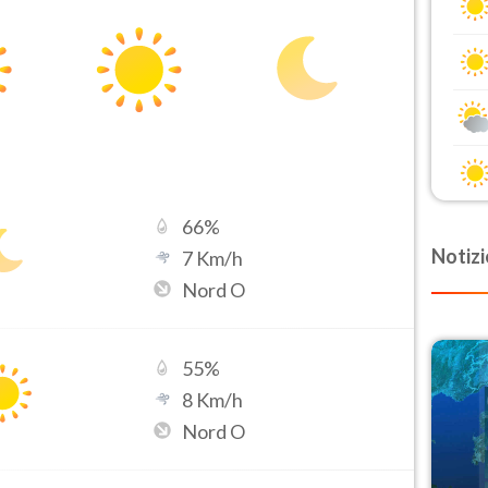
66
%
Notizi
7
Km/h
Nord O
55
%
8
Km/h
Nord O