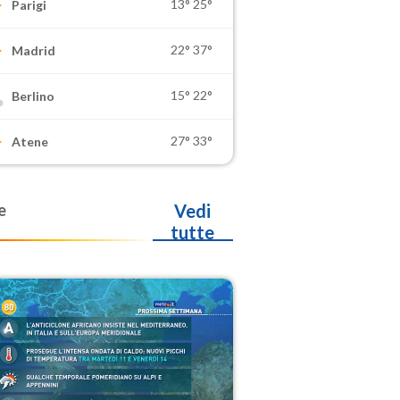
13°
25°
Parigi
22°
37°
Madrid
15°
22°
Berlino
27°
33°
Atene
e
Vedi
tutte