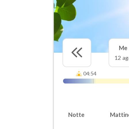
Me
12 ag
04:54
Notte
Mattin