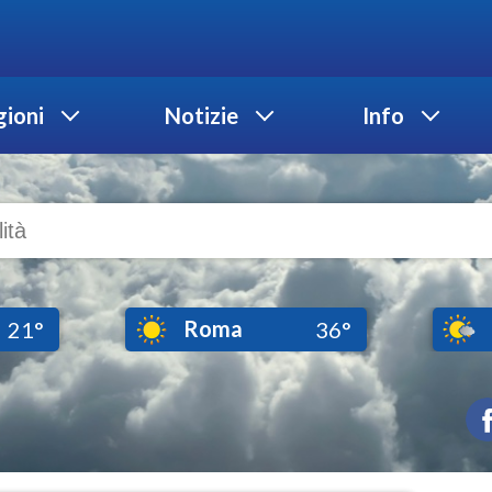
ioni
Notizie
Info
Roma
21°
36°