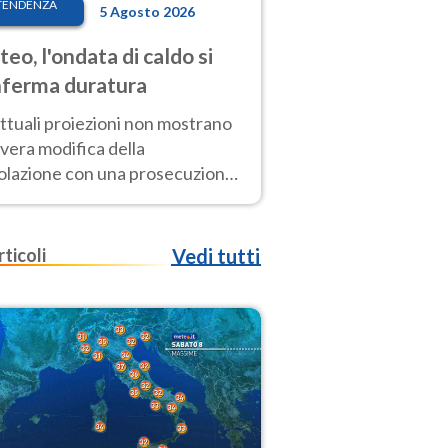
TENDENZA
5 Agosto 2026
eo, l'ondata di caldo si
ferma duratura
ttuali proiezioni non mostrano
vera modifica della
colazione con una prosecuzione
caldo fuori scala per molti
ni, compresa la settimana di
ragosto
rticoli
Vedi tutti