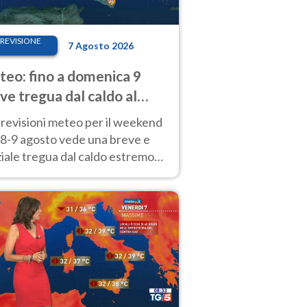
REVISIONE
7 Agosto 2026
eo: fino a domenica 9
ve tregua dal caldo al
d! Altrove calura e afa
revisioni meteo per il weekend
'8-9 agosto vede una breve e
iale tregua dal caldo estremo
Nord mentre altrove persistono
radi.