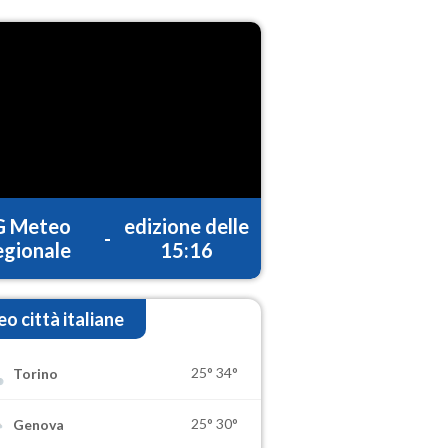
G Meteo
edizione delle
-
gionale
15:16
o città italiane
25°
34°
Torino
25°
30°
Genova