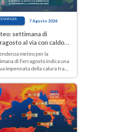
TENDENZA
7 Agosto 2026
eo: settimana di
ragosto al via con caldo
enso e qualche temporale
tendenza meteo per la
imana di Ferragosto indica una
a impennata della calura tra
 14 agosto, con nuovi rialzi
he al Nord.