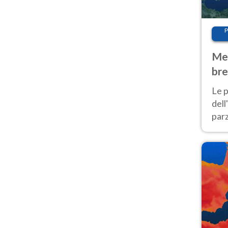
P
Met
bre
Nor
Le p
dell
parz
al 
40 g