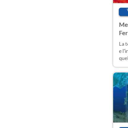
Met
Fer
pau
La 
e l'
quel
Fer
tem