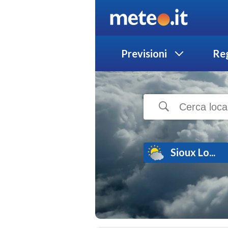
Previsioni
Reg
Sioux Lo...