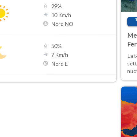
29
%
10
Km/h
Nord NO
Met
Fer
50
%
int
7
Km/h
La 
sett
Nord E
nuov
11 e
anc