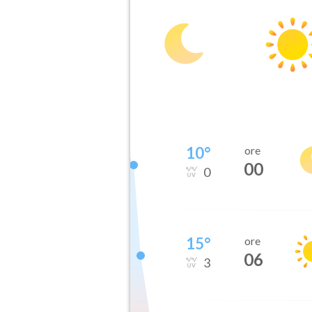
10
°
ore
00
0
15
°
ore
06
3