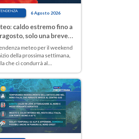
TENDENZA
6 Agosto 2026
eo: caldo estremo fino a
ragosto, solo una breve
sa. Ecco dove
tendenza meteo per il weekend
inizio della prossima settimana,
la che ci condurrà al
ragosto, vede ancora
perature molto elevate