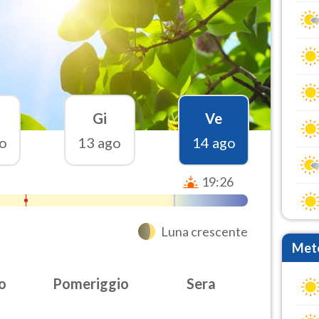
Gi
Ve
o
13 ago
14 ago
19:26
Luna crescente
Mete
o
Pomeriggio
Sera