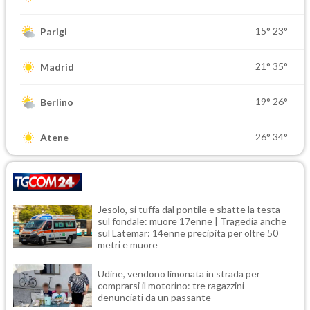
15°
23°
Parigi
21°
35°
Madrid
19°
26°
Berlino
26°
34°
Atene
Jesolo, si tuffa dal pontile e sbatte la testa
sul fondale: muore 17enne | Tragedia anche
sul Latemar: 14enne precipita per oltre 50
metri e muore
Udine, vendono limonata in strada per
comprarsi il motorino: tre ragazzini
denunciati da un passante