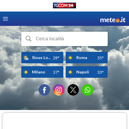
Sioux Lo...
Roma
28°
35°
Milano
Napoli
37°
33°