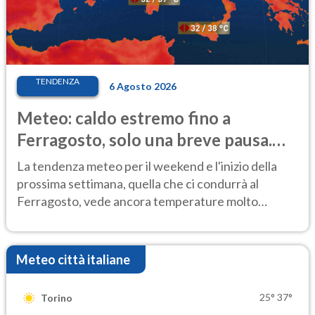
TENDENZA
6 Agosto 2026
Meteo: caldo estremo fino a
Ferragosto, solo una breve pausa.
Ecco dove
La tendenza meteo per il weekend e l'inizio della
prossima settimana, quella che ci condurrà al
Ferragosto, vede ancora temperature molto
elevate
Meteo città italiane
25°
37°
Torino