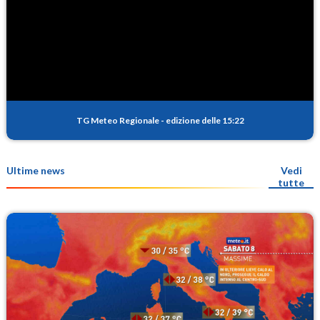
TG Meteo Regionale
-
edizione delle 15:22
Ultime news
Vedi
tutte