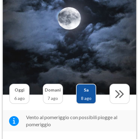
Oggi
Domani
Sa
6 ago
7 ago
8 ago
Vento al pomeriggio con possibili piogge al
pomeriggio