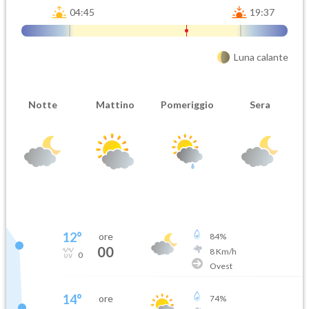
04:45
19:37
Luna calante
Notte
Mattino
Pomeriggio
Sera
12
°
ore
84
%
00
8
Km/h
0
Ovest
14
°
ore
74
%