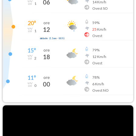
06
14
Km/h
1
Ovest SO
20
°
ore
59
%
12
25
Km/h
1
Ovest
debole
(
1.1mm
-
88
%)
15
°
ore
79
%
18
12
Km/h
2
Ovest
11
°
ore
78
%
00
6
Km/h
0
Ovest NO