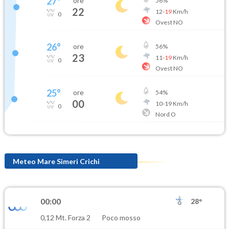
27
°
ore
56
%
22
12
-
19
Km/h
0
Ovest NO
26
°
ore
56
%
23
11
-
19
Km/h
0
Ovest NO
25
°
ore
54
%
00
10
-
19
Km/h
0
Nord O
Meteo Mare Simeri Crichi
00:00
28°
0,12 Mt. Forza 2
Poco mosso