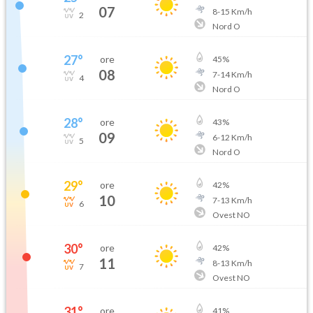
07
8
-
15
Km/h
2
Nord O
27
°
ore
45
%
08
7
-
14
Km/h
4
Nord O
28
°
ore
43
%
09
6
-
12
Km/h
5
Nord O
29
°
ore
42
%
10
7
-
13
Km/h
6
Ovest NO
30
°
ore
42
%
11
8
-
13
Km/h
7
Ovest NO
31
°
ore
41
%