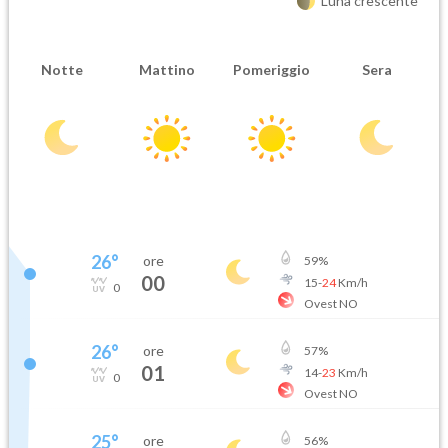
Luna crescente
Notte
Mattino
Pomeriggio
Sera
26
°
ore
59
%
00
15
-
24
Km/h
0
Ovest NO
26
°
ore
57
%
01
14
-
23
Km/h
0
Ovest NO
25
°
ore
56
%