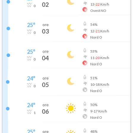
02
13
-
22
Km/h
0
Ovest NO
25
°
ore
54
%
03
12
-
21
Km/h
0
Nord O
25
°
ore
53
%
04
11
-
20
Km/h
0
Nord O
24
°
ore
51
%
05
10
-
18
Km/h
0
Nord O
24
°
ore
50
%
06
9
-
17
Km/h
1
Nord O
25
°
ore
48
%