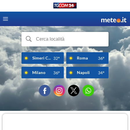
Simeri C...
Roma
32°
36°
Milano
Napoli
36°
34°