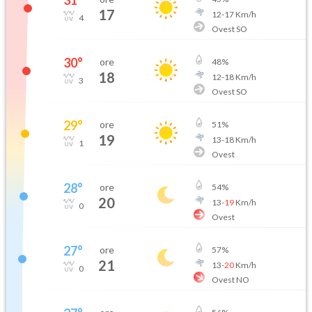
31
°
17
12
-
17
Km/h
4
Ovest SO
30
°
ore
48
%
18
12
-
18
Km/h
3
Ovest SO
29
°
ore
51
%
19
13
-
18
Km/h
1
Ovest
28
°
ore
54
%
20
13
-
19
Km/h
0
Ovest
27
°
ore
57
%
21
13
-
20
Km/h
0
Ovest NO