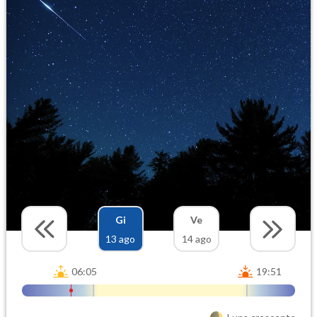
Gi
Ve
13 ago
14 ago
06:05
19:51