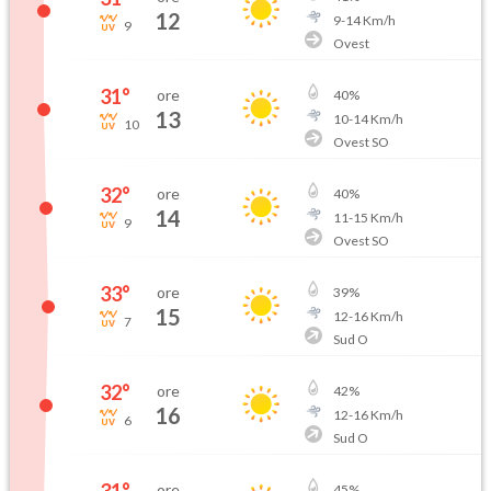
12
9
-
14
Km/h
9
Ovest
31
°
ore
40
%
13
10
-
14
Km/h
10
Ovest SO
32
°
ore
40
%
14
11
-
15
Km/h
9
Ovest SO
33
°
ore
39
%
15
12
-
16
Km/h
7
Sud O
32
°
ore
42
%
16
12
-
16
Km/h
6
Sud O
ore
45
%