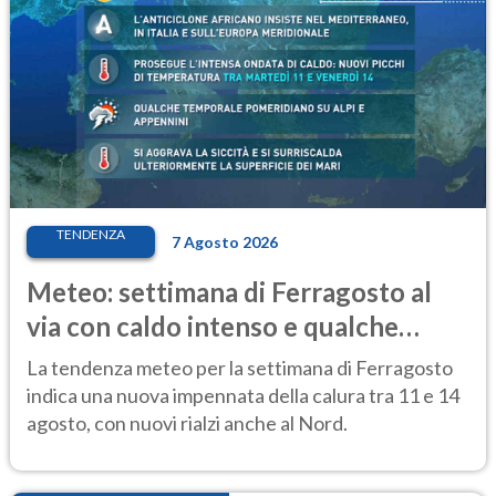
TENDENZA
7 Agosto 2026
Meteo: settimana di Ferragosto al
via con caldo intenso e qualche
temporale
La tendenza meteo per la settimana di Ferragosto
indica una nuova impennata della calura tra 11 e 14
agosto, con nuovi rialzi anche al Nord.