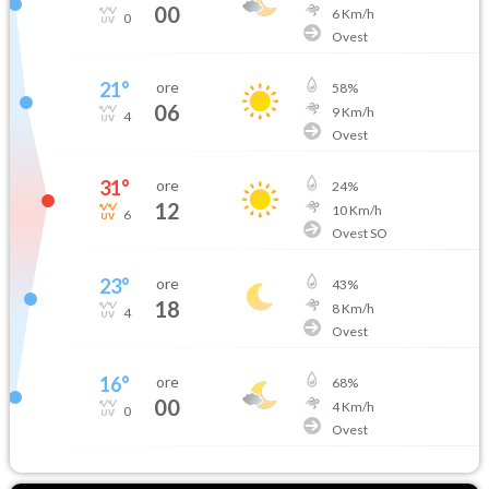
00
6
Km/h
0
Ovest
21
°
ore
58
%
06
9
Km/h
4
Ovest
31
°
ore
24
%
12
10
Km/h
6
Ovest SO
23
°
ore
43
%
18
8
Km/h
4
Ovest
16
°
ore
68
%
00
4
Km/h
0
Ovest