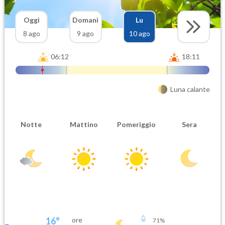
Oggi
Domani
Lu
8 ago
9 ago
10 ago
06:12
18:11
Luna calante
Notte
Mattino
Pomeriggio
Sera
16
°
ore
71
%