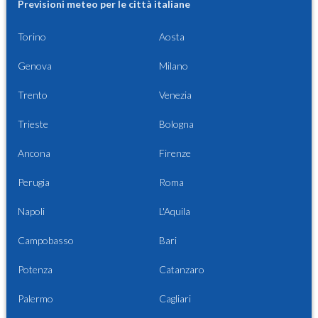
Previsioni meteo per le città italiane
Torino
Aosta
Genova
Milano
Trento
Venezia
Trieste
Bologna
Ancona
Firenze
Perugia
Roma
Napoli
L'Aquila
Campobasso
Bari
Potenza
Catanzaro
Palermo
Cagliari