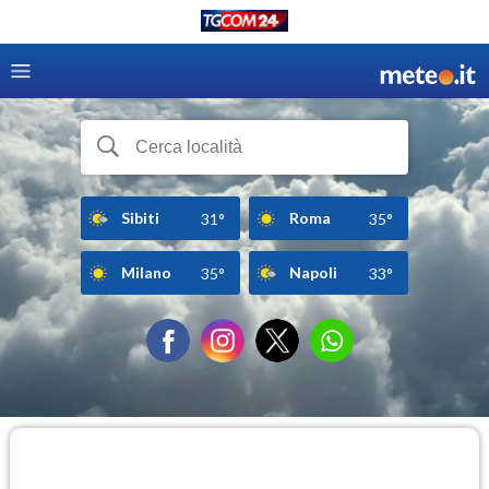
Sibiti
Roma
31°
35°
Milano
Napoli
35°
33°