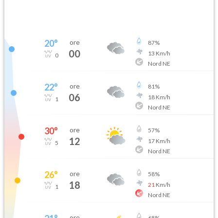
20
°
ore
87
%
00
13
Km/h
0
Nord NE
22
°
ore
81
%
06
18
Km/h
1
Nord NE
30
°
ore
57
%
12
17
Km/h
5
Nord NE
26
°
ore
58
%
18
21
Km/h
1
Nord NE
ore
68
%