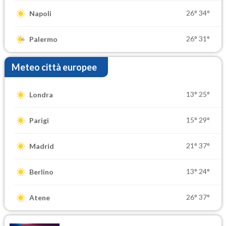
26°
34°
Napoli
26°
31°
Palermo
Meteo città europee
13°
25°
Londra
15°
29°
Parigi
21°
37°
Madrid
13°
24°
Berlino
26°
37°
Atene