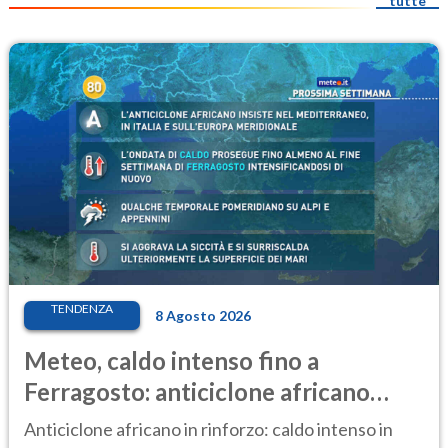
tutte
TENDENZA
8 Agosto 2026
Meteo, caldo intenso fino a
Ferragosto: anticiclone africano
ancora protagonista
Anticiclone africano in rinforzo: caldo intenso in