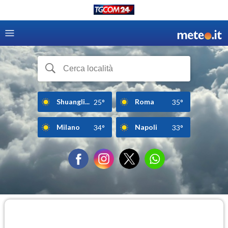
Shuangli...
Roma
25°
35°
Milano
Napoli
34°
33°