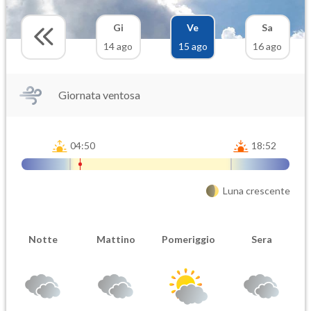
Gi
Ve
Sa
14 ago
15 ago
16 ago
Giornata ventosa
04:50
18:52
Luna crescente
Notte
Mattino
Pomeriggio
Sera