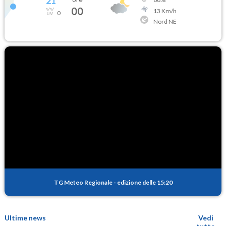
21
°
00
13
Km/h
0
Nord NE
TG Meteo Regionale
-
edizione delle 15:20
Ultime news
Vedi