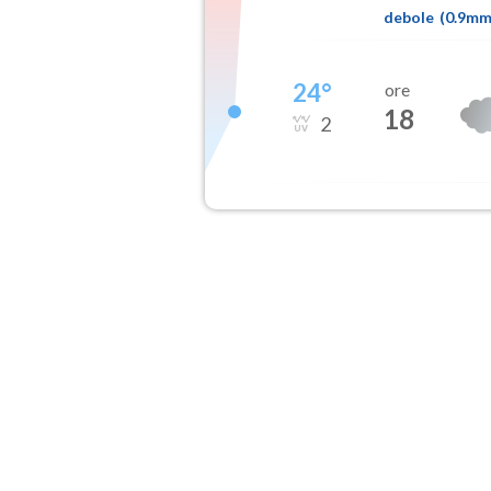
debole
(
0.9m
24
°
ore
18
2