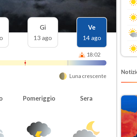
Gi
Ve
o
13 ago
14 ago
18:02
Notizi
Luna crescente
o
Pomeriggio
Sera