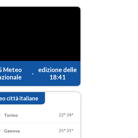
G Meteo
edizione delle
-
zionale
18:41
o città italiane
22°
34°
Torino
25°
31°
Genova