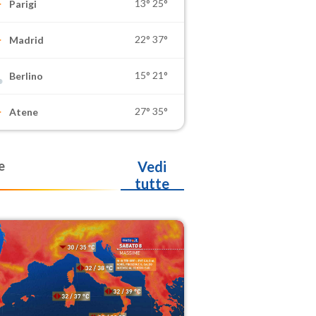
13°
25°
Parigi
22°
37°
Madrid
15°
21°
Berlino
27°
35°
Atene
e
Vedi
tutte