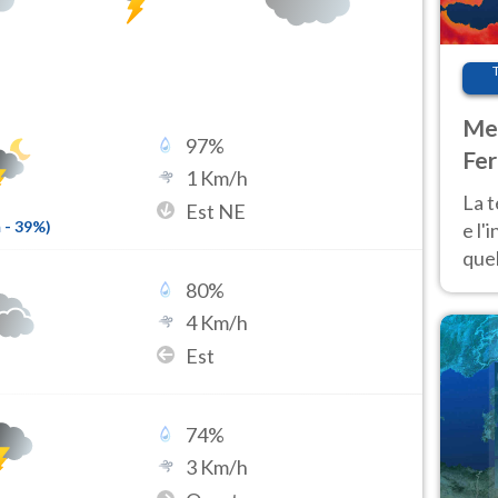
Met
97
%
Fer
1
Km/h
pau
La 
Est NE
m
-
39
%)
e l'
quel
Fer
80
%
tem
4
Km/h
Est
74
%
3
Km/h