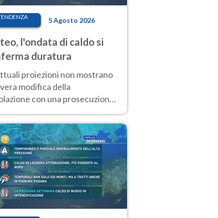
TENDENZA
5 Agosto 2026
eo, l'ondata di caldo si
ferma duratura
ttuali proiezioni non mostrano
vera modifica della
colazione con una prosecuzione
caldo fuori scala per molti
ni, compresa la settimana di
ragosto