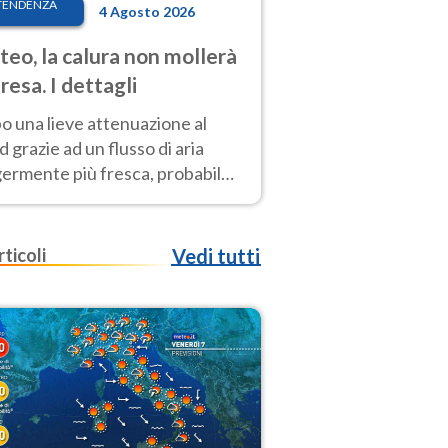
TENDENZA
4 Agosto 2026
eo, la calura non mollerà
presa. I dettagli
o una lieve attenuazione al
 grazie ad un flusso di aria
germente più fresca, probabile
o rinforzo dell’anticiclone
icano entro Ferragosto
rticoli
Vedi tutti