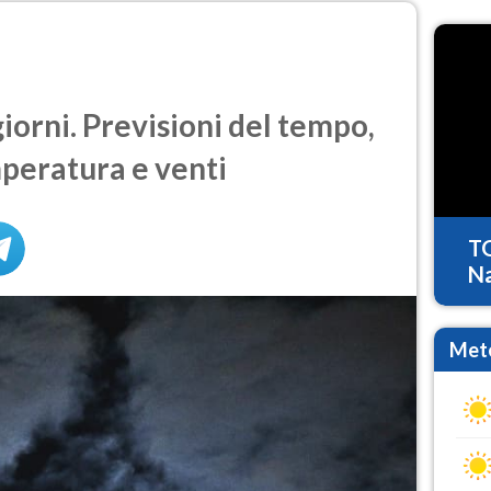
iorni. Previsioni del tempo,
mperatura e venti
T
Na
Mete