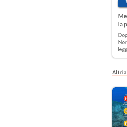
Met
la 
Dop
Nord
leg
nuov
afr
Altri a