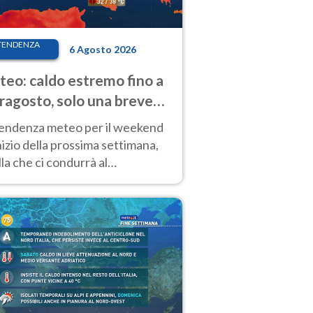
TENDENZA
6 Agosto 2026
eo: caldo estremo fino a
ragosto, solo una breve
sa. Ecco dove
tendenza meteo per il weekend
inizio della prossima settimana,
la che ci condurrà al
ragosto, vede ancora
perature molto elevate