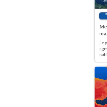
P
Met
mal
fin
Le p
agos
nubi
Cen
mol