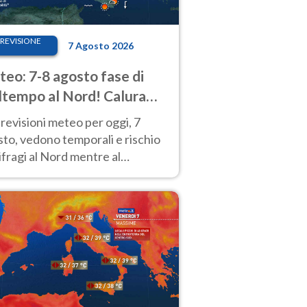
REVISIONE
7 Agosto 2026
eo: 7-8 agosto fase di
tempo al Nord! Calura
o a Ferragosto
revisioni meteo per oggi, 7
to, vedono temporali e rischio
fragi al Nord mentre al
tro-Sud sole e caldo sempre
to intenso.