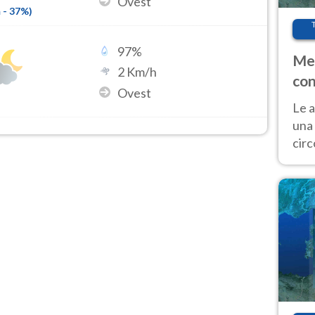
Ovest
m
-
37
%)
97
%
Met
2
Km/h
con
Ovest
Le a
una 
cir
del 
gior
Fer