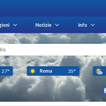
ioni
Notizie
Info
Roma
27°
35°