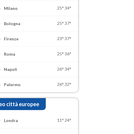
25°
34°
Milano
25°
37°
Bologna
23°
37°
Firenze
25°
36°
Roma
26°
34°
Napoli
26°
32°
Palermo
o città europee
11°
24°
Londra