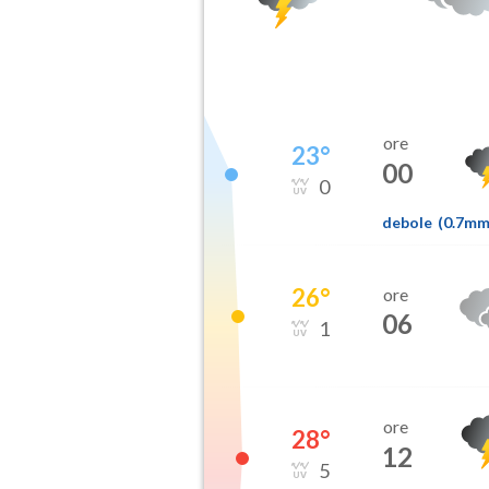
ore
23
°
00
0
debole
(
0.7m
26
°
ore
06
1
ore
28
°
12
5