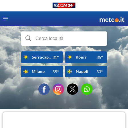
Serracap...
Roma
31°
35°
Milano
Napoli
35°
33°