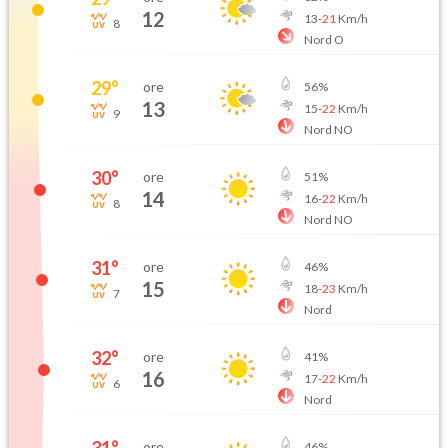
12
13
-
21
Km/h
8
Nord O
29
°
ore
56
%
13
15
-
22
Km/h
9
Nord NO
30
°
ore
51
%
14
16
-
22
Km/h
8
Nord NO
31
°
ore
46
%
15
18
-
23
Km/h
7
Nord
32
°
ore
41
%
16
17
-
22
Km/h
6
Nord
ore
46
%