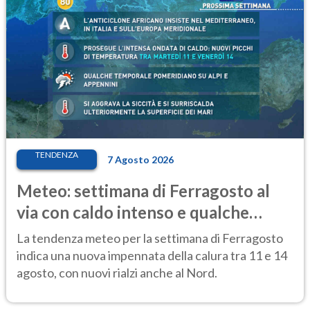
TENDENZA
7 Agosto 2026
Meteo: settimana di Ferragosto al
via con caldo intenso e qualche
temporale
La tendenza meteo per la settimana di Ferragosto
indica una nuova impennata della calura tra 11 e 14
agosto, con nuovi rialzi anche al Nord.