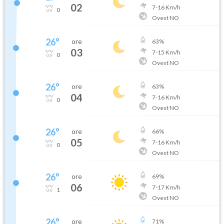
02
7
-
16
Km/h
0
Ovest NO
26
°
ore
63
%
03
7
-
15
Km/h
0
Ovest NO
26
°
ore
63
%
04
7
-
16
Km/h
0
Ovest NO
26
°
ore
66
%
05
7
-
16
Km/h
0
Ovest NO
26
°
ore
69
%
06
7
-
17
Km/h
1
Ovest NO
26
°
ore
71
%