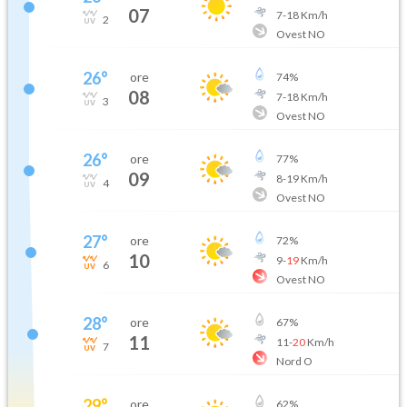
07
7
-
18
Km/h
2
Ovest NO
26
°
ore
74
%
08
7
-
18
Km/h
3
Ovest NO
26
°
ore
77
%
09
8
-
19
Km/h
4
Ovest NO
27
°
ore
72
%
10
9
-
19
Km/h
6
Ovest NO
28
°
ore
67
%
11
11
-
20
Km/h
7
Nord O
29
°
ore
62
%