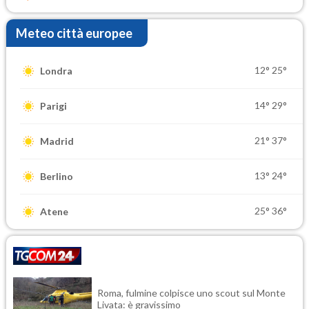
Meteo città europee
12°
25°
Londra
14°
29°
Parigi
21°
37°
Madrid
13°
24°
Berlino
25°
36°
Atene
Roma, fulmine colpisce uno scout sul Monte
Livata: è gravissimo