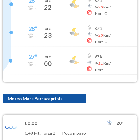
28
°
ore
67
%
22
9
-
20
Km/h
0
Nord O
28
°
ore
67
%
23
9
-
20
Km/h
0
Nord O
27
°
ore
67
%
00
9
-
21
Km/h
0
Nord O
Meteo Mare Serracapriola
00:00
28°
0,48 Mt. Forza 2
Poco mosso