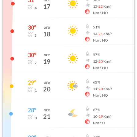
31
°
17
15
-
22
Km/h
4
Nord NO
30
°
ore
51
%
18
14
-
21
Km/h
3
Nord NO
30
°
ore
57
%
19
12
-
20
Km/h
2
Nord NO
29
°
ore
62
%
20
11
-
20
Km/h
1
Nord NO
28
°
ore
67
%
21
10
-
19
Km/h
0
Nord O