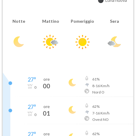
Luna nuova
Notte
Mattino
Pomeriggio
Sera
27
°
ore
61
%
00
8
-
16
Km/h
0
Nord O
27
°
ore
62
%
01
7
-
16
Km/h
0
Ovest NO
27
°
ore
62
%