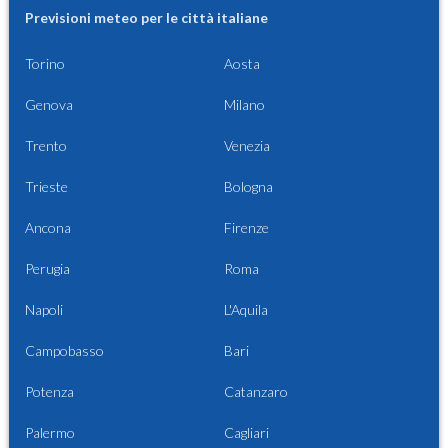
Previsioni meteo per le città italiane
Torino
Aosta
Genova
Milano
Trento
Venezia
Trieste
Bologna
Ancona
Firenze
Perugia
Roma
Napoli
L'Aquila
Campobasso
Bari
Potenza
Catanzaro
Palermo
Cagliari