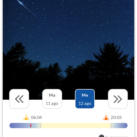
Ma
Me
11 ago
12 ago
06:04
20:03