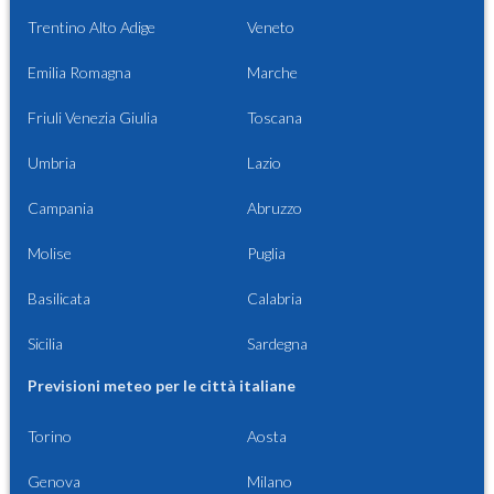
Trentino Alto Adige
Veneto
Emilia Romagna
Marche
Friuli Venezia Giulia
Toscana
Umbria
Lazio
Campania
Abruzzo
Molise
Puglia
Basilicata
Calabria
Sicilia
Sardegna
Previsioni meteo per le città italiane
Torino
Aosta
Genova
Milano