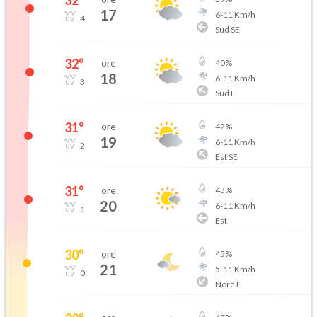
32
°
17
6
-
11
Km/h
4
Sud SE
32
°
ore
40
%
18
6
-
11
Km/h
3
Sud E
31
°
ore
42
%
19
6
-
11
Km/h
2
Est SE
31
°
ore
43
%
20
6
-
11
Km/h
1
Est
30
°
ore
45
%
21
5
-
11
Km/h
0
Nord E