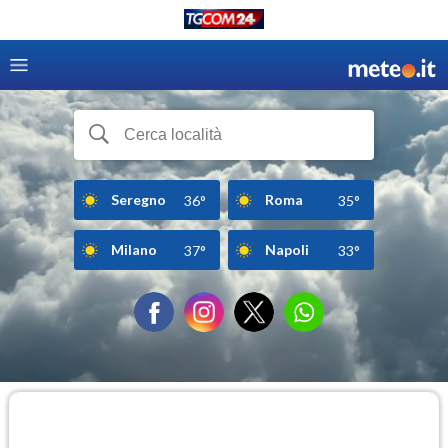
Seregno
Roma
36°
35°
Milano
Napoli
37°
33°