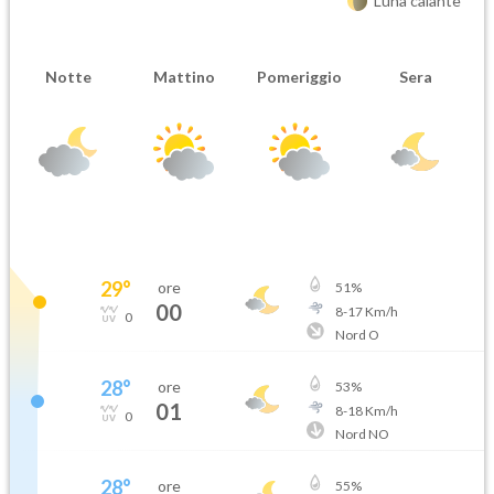
Luna calante
Notte
Mattino
Pomeriggio
Sera
29
°
ore
51
%
00
8
-
17
Km/h
0
Nord O
28
°
ore
53
%
01
8
-
18
Km/h
0
Nord NO
28
°
ore
55
%