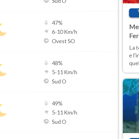
Sud O
47
%
Met
6
-
10
Km/h
Fer
Ovest SO
pau
La 
e l'
quel
48
%
Fer
5
-
11
Km/h
tem
Sud O
49
%
5
-
11
Km/h
Sud O