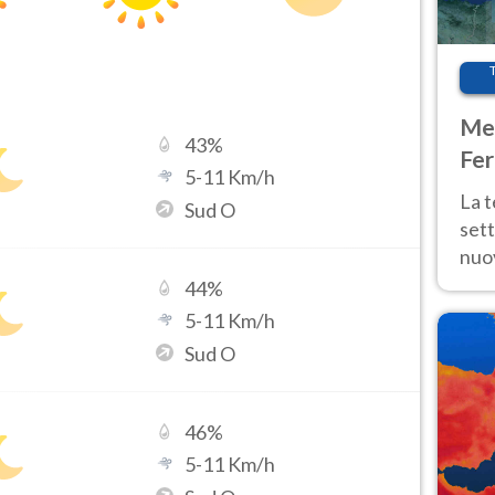
Met
43
%
Fer
5
-
11
Km/h
int
La 
Sud O
sett
nuov
11 e
44
%
anc
5
-
11
Km/h
Sud O
46
%
5
-
11
Km/h