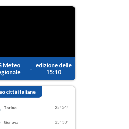
G Meteo
edizione delle
-
gionale
15:10
o città italiane
25°
34°
Torino
25°
30°
Genova