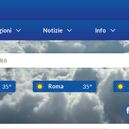
ioni
Notizie
Info
Roma
35°
35°