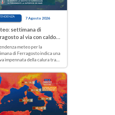
TENDENZA
7 Agosto 2026
eo: settimana di
ragosto al via con caldo
enso e qualche temporale
tendenza meteo per la
imana di Ferragosto indica una
a impennata della calura tra
 14 agosto, con nuovi rialzi
he al Nord.