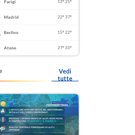
13°
25°
Parigi
22°
37°
Madrid
15°
22°
Berlino
27°
33°
Atene
e
Vedi
tutte