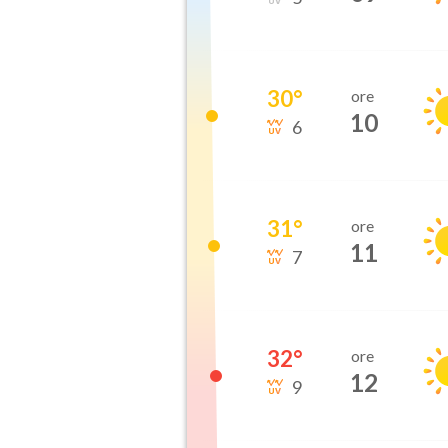
30
°
ore
10
6
31
°
ore
11
7
32
°
ore
12
9