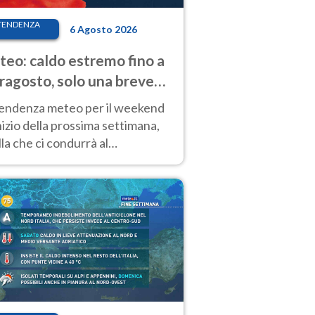
TENDENZA
6 Agosto 2026
eo: caldo estremo fino a
ragosto, solo una breve
sa. Ecco dove
tendenza meteo per il weekend
inizio della prossima settimana,
la che ci condurrà al
ragosto, vede ancora
perature molto elevate