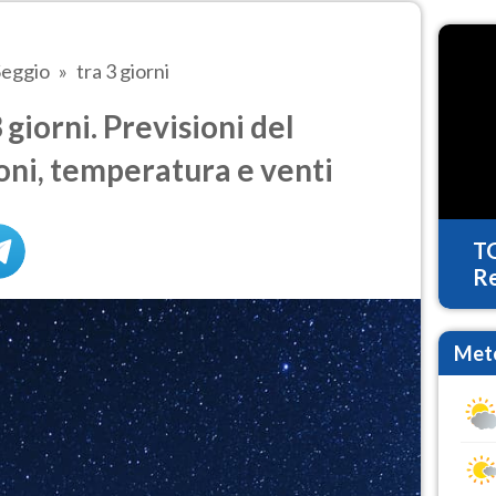
Seggio
tra 3 giorni
giorni. Previsioni del
oni, temperatura e venti
T
Re
Mete