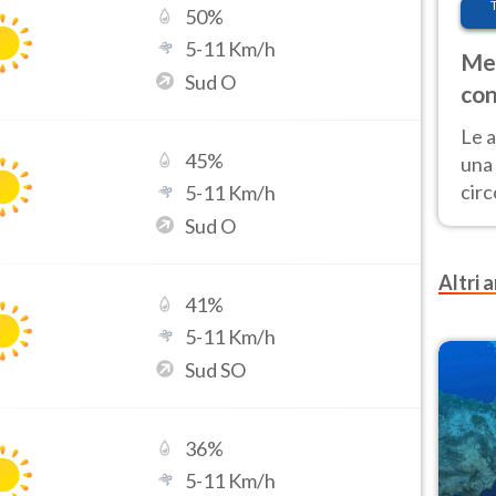
50
%
5
-
11
Km/h
Met
Sud O
con
Le a
45
%
una 
cir
5
-
11
Km/h
del 
Sud O
gior
Fer
Altri a
41
%
5
-
11
Km/h
Sud SO
36
%
5
-
11
Km/h