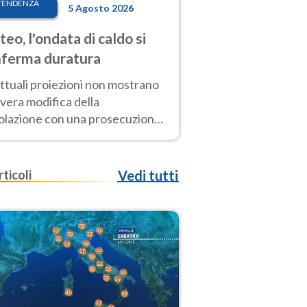
TENDENZA
5 Agosto 2026
eo, l'ondata di caldo si
ferma duratura
ttuali proiezioni non mostrano
vera modifica della
colazione con una prosecuzione
caldo fuori scala per molti
ni, compresa la settimana di
ragosto
rticoli
Vedi tutti