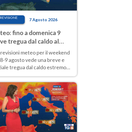
REVISIONE
7 Agosto 2026
eo: fino a domenica 9
ve tregua dal caldo al
d! Altrove calura e afa
revisioni meteo per il weekend
'8-9 agosto vede una breve e
iale tregua dal caldo estremo
Nord mentre altrove persistono
radi.