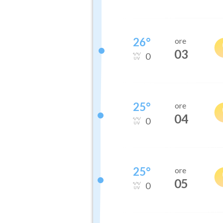
26
°
ore
03
0
25
°
ore
04
0
25
°
ore
05
0