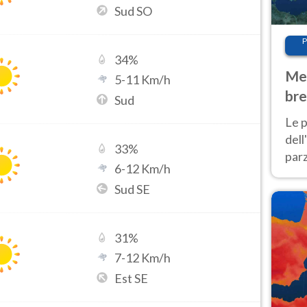
Sud SO
P
34
%
Met
5
-
11
Km/h
bre
Sud
Nor
Le p
dell
33
%
parz
6
-
12
Km/h
al 
Sud SE
40 g
31
%
7
-
12
Km/h
Est SE