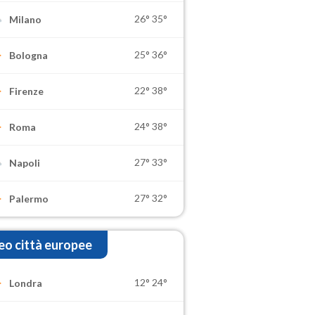
26°
35°
Milano
25°
36°
Bologna
22°
38°
Firenze
24°
38°
Roma
27°
33°
Napoli
27°
32°
Palermo
o città europee
12°
24°
Londra