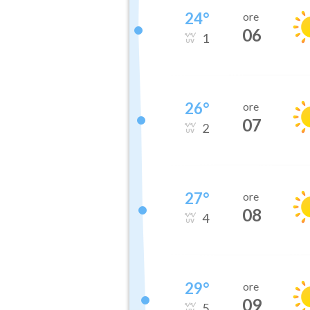
24
°
ore
06
1
26
°
ore
07
2
27
°
ore
08
4
29
°
ore
09
5