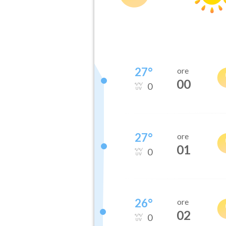
27
°
ore
00
0
27
°
ore
01
0
26
°
ore
02
0