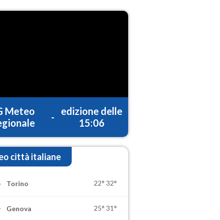
G Meteo
edizione delle
-
gionale
15:06
o città italiane
22°
32°
Torino
25°
31°
Genova