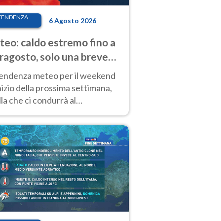
TENDENZA
6 Agosto 2026
eo: caldo estremo fino a
ragosto, solo una breve
sa. Ecco dove
tendenza meteo per il weekend
inizio della prossima settimana,
la che ci condurrà al
ragosto, vede ancora
perature molto elevate