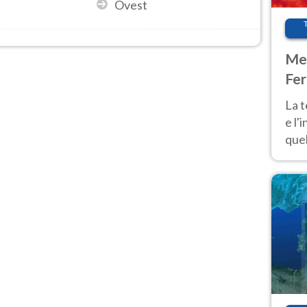
Ovest
Met
Fer
pau
La 
e l'
quel
Fer
tem