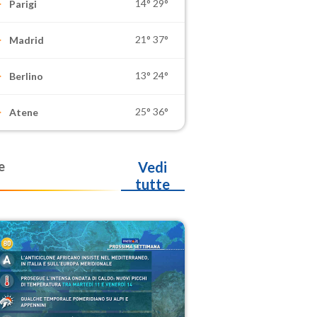
14°
29°
Parigi
21°
37°
Madrid
13°
24°
Berlino
25°
36°
Atene
e
Vedi
tutte