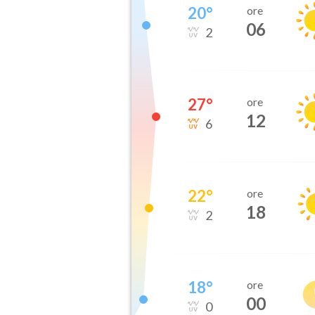
20
°
ore
06
2
27
°
ore
12
6
22
°
ore
18
2
18
°
ore
00
0