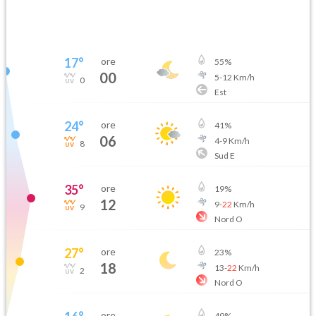
17
°
ore
55
%
00
5
-
12
Km/h
0
Est
24
°
ore
41
%
06
4
-
9
Km/h
8
Sud E
35
°
ore
19
%
12
9
-
22
Km/h
9
Nord O
27
°
ore
23
%
18
13
-
22
Km/h
2
Nord O
ore
49
%