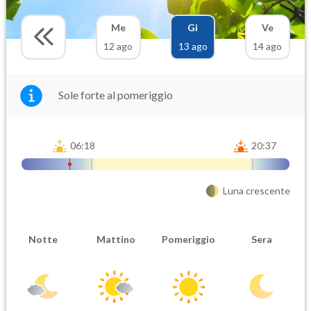
Me
Gi
Ve
12 ago
13 ago
14 ago
Sole forte al pomeriggio
06:18
20:37
Luna crescente
Notte
Mattino
Pomeriggio
Sera