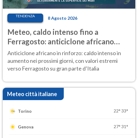
TENDENZA
8 Agosto 2026
Meteo, caldo intenso fino a
Ferragosto: anticiclone africano
ancora protagonista
Anticiclone africano in rinforzo: caldo intenso in
aumento nei prossimi giorni, con valori estremi
verso Ferragosto su gran parte d’Italia
Meteo città italiane
22°
33°
Torino
27°
31°
Genova