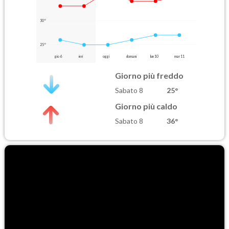
30°
25°
gio 6
ieri
oggi
domani
lun 10
mar 11
Giorno più freddo
Sabato 8
25°
Giorno più caldo
Sabato 8
36°