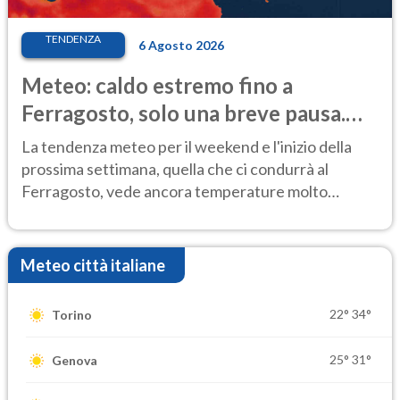
TENDENZA
6 Agosto 2026
Meteo: caldo estremo fino a
Ferragosto, solo una breve pausa.
Ecco dove
La tendenza meteo per il weekend e l'inizio della
prossima settimana, quella che ci condurrà al
Ferragosto, vede ancora temperature molto
elevate
Meteo città italiane
22°
34°
Torino
25°
31°
Genova