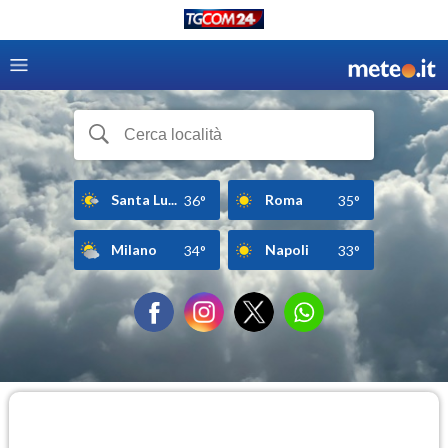
Santa Lu...
Roma
36°
35°
Milano
Napoli
34°
33°