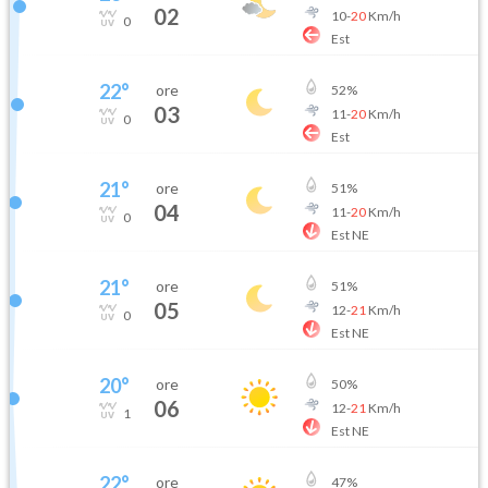
02
10
-
20
Km/h
0
Est
22
°
ore
52
%
03
11
-
20
Km/h
0
Est
21
°
ore
51
%
04
11
-
20
Km/h
0
Est NE
21
°
ore
51
%
05
12
-
21
Km/h
0
Est NE
20
°
ore
50
%
06
12
-
21
Km/h
1
Est NE
22
°
ore
47
%