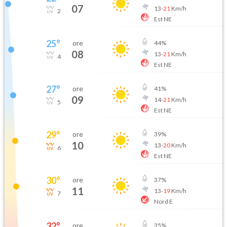
07
13
-
21
Km/h
2
Est NE
25
°
ore
44
%
08
13
-
21
Km/h
4
Est NE
27
°
ore
41
%
09
14
-
21
Km/h
5
Est NE
29
°
ore
39
%
10
13
-
20
Km/h
6
Est NE
30
°
ore
37
%
11
13
-
19
Km/h
7
Nord E
32
°
ore
35
%