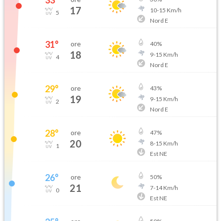
33
°
17
10
-
15
Km/h
5
Nord E
31
°
ore
40
%
18
9
-
15
Km/h
4
Nord E
29
°
ore
43
%
19
9
-
15
Km/h
2
Nord E
28
°
ore
47
%
20
8
-
15
Km/h
1
Est NE
26
°
ore
50
%
21
7
-
14
Km/h
0
Est NE