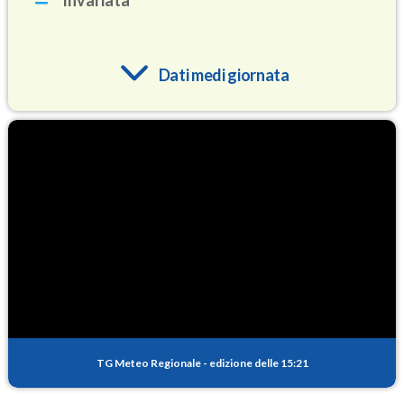
Invariata
Dati medi giornata
O3
94.3
(Ozono)
NO2
1.9
(Diossido di azoto)
SO2
1.2
(Anidride solforosa)
PM10
15.6
(Materia particolata)
TG Meteo Regionale
-
edizione delle 15:21
PM25