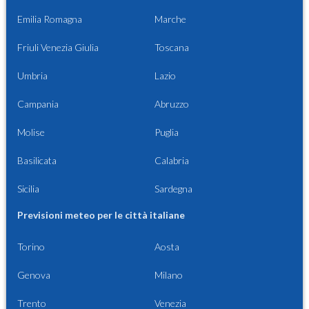
Emilia Romagna
Marche
Friuli Venezia Giulia
Toscana
Umbria
Lazio
Campania
Abruzzo
Molise
Puglia
Basilicata
Calabria
Sicilia
Sardegna
Previsioni meteo per le città italiane
Torino
Aosta
Genova
Milano
Trento
Venezia