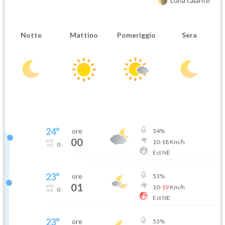
Luna calante
Notte
Mattino
Pomeriggio
Sera
24
°
ore
54
%
00
10
-
18
Km/h
0
Est NE
23
°
ore
53
%
01
10
-
19
Km/h
0
Est NE
23
°
ore
53
%