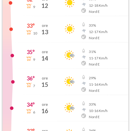
12
12
-
18
Km/h
9
Nord E
33
°
ore
33
%
13
12
-
17
Km/h
10
Nord E
35
°
ore
31
%
14
11
-
17
Km/h
9
Nord E
36
°
ore
29
%
15
11
-
16
Km/h
7
Nord E
34
°
ore
33
%
16
10
-
16
Km/h
6
Nord E
ore
36
%