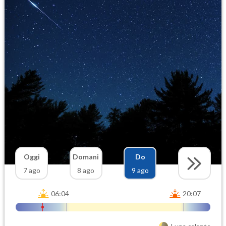
Oggi
Domani
Do
7 ago
8 ago
9 ago
06:04
20:07