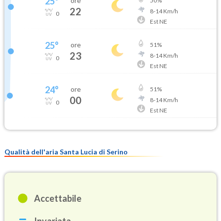
25
°
ore
50
%
22
8
-
14
Km/h
0
Est NE
25
°
ore
51
%
23
8
-
14
Km/h
0
Est NE
24
°
ore
51
%
00
8
-
14
Km/h
0
Est NE
Qualità dell'aria Santa Lucia di Serino
Accettabile