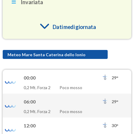
Invariata
Dati medi giornata
O3
93.4
(Ozono)
Meteo Mare Santa Caterina dello Ionio
NO2
1.1
(Diossido di azoto)
00:00
29°
SO2
0,2 Mt. Forza 2
Poco mosso
1.5
(Anidride solforosa)
06:00
29°
PM10
0,2 Mt. Forza 2
Poco mosso
20.3
(Materia particolata)
12:00
30°
PM25