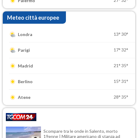
27°
32°
Palermo
Meteo città europee
13°
30°
Londra
17°
32°
Parigi
21°
35°
Madrid
15°
31°
Berlino
28°
35°
Atene
Scompare tra le onde in Salento, morto
19enne | Militare americano di stanza ad