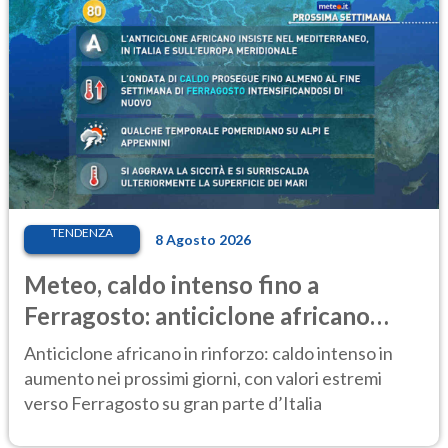
TENDENZA
8 Agosto 2026
Meteo, caldo intenso fino a
Ferragosto: anticiclone africano
ancora protagonista
Anticiclone africano in rinforzo: caldo intenso in
aumento nei prossimi giorni, con valori estremi
verso Ferragosto su gran parte d’Italia