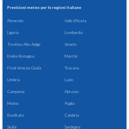
Previsioni meteo per le regioni italiane
Piemonte
Valle d'Aosta
Liguria
Lombardia
Trentino Alto Adige
Veneto
Emilia Romagna
Marche
Friuli Venezia Giulia
Toscana
Umbria
Lazio
Campania
Abruzzo
Molise
Puglia
Basilicata
Calabria
Sicilia
Sardegna