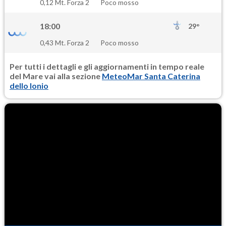
0,12 Mt. Forza 2
Poco mosso
13.0
(Materia particolata)
18:00
29°
0,43 Mt. Forza 2
Poco mosso
Per tutti i dettagli e gli aggiornamenti in tempo reale
del Mare vai alla sezione
MeteoMar Santa Caterina
dello Ionio