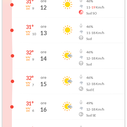
31
°
ore
46
%
12
11
-
19
Km/h
9
Sud SO
31
°
ore
46
%
13
11
-
18
Km/h
10
Sud
32
°
ore
46
%
14
12
-
18
Km/h
9
Sud
32
°
ore
46
%
15
12
-
18
Km/h
7
Sud E
31
°
ore
49
%
16
12
-
18
Km/h
6
Sud SE