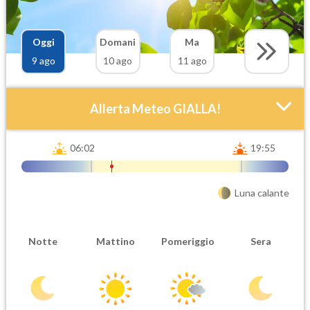
Oggi
Domani
Ma
9 ago
10 ago
11 ago
Allerta Meteo GIALLA!
06:02
19:55
Luna calante
Notte
Mattino
Pomeriggio
Sera
Attendibilità
Urgenza
Probabile
Ordinaria
Orario inizio
Ora fine