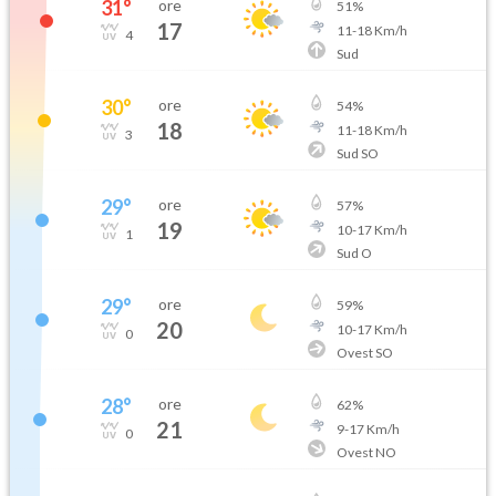
31
°
ore
51
%
17
11
-
18
Km/h
4
Sud
30
°
ore
54
%
18
11
-
18
Km/h
3
Sud SO
29
°
ore
57
%
19
10
-
17
Km/h
1
Sud O
29
°
ore
59
%
20
10
-
17
Km/h
0
Ovest SO
28
°
ore
62
%
21
9
-
17
Km/h
0
Ovest NO