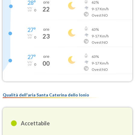
28
°
ore
62
%
22
9
-
17
Km/h
0
Ovest NO
27
°
ore
63
%
23
9
-
17
Km/h
0
Ovest NO
27
°
ore
63
%
00
9
-
17
Km/h
0
Ovest NO
Qualità dell'aria Santa Caterina dello Ionio
Accettabile