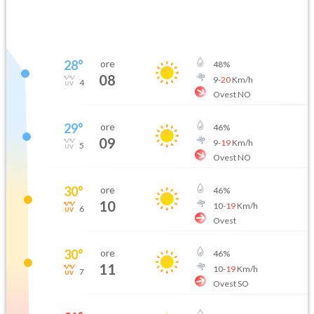
08-09T
08-09T
28
°
ore
48
%
08
9
-
20
Km/h
4
Ovest NO
29
°
ore
46
%
09
9
-
19
Km/h
5
Ovest NO
30
°
ore
46
%
10
10
-
19
Km/h
6
Ovest
30
°
ore
46
%
11
10
-
19
Km/h
7
Ovest SO