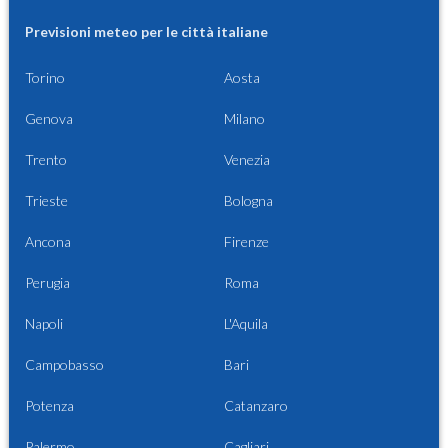
Previsioni meteo per le città italiane
Torino
Aosta
Genova
Milano
Trento
Venezia
Trieste
Bologna
Ancona
Firenze
Perugia
Roma
Napoli
L'Aquila
Campobasso
Bari
Potenza
Catanzaro
Palermo
Cagliari