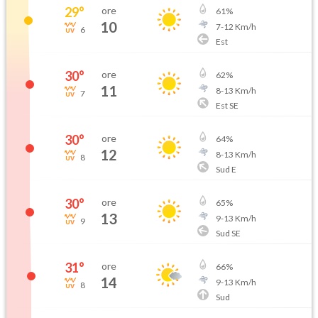
29
°
ore
61
%
10
7
-
12
Km/h
6
Est
30
°
ore
62
%
11
8
-
13
Km/h
7
Est SE
30
°
ore
64
%
12
8
-
13
Km/h
8
Sud E
30
°
ore
65
%
13
9
-
13
Km/h
9
Sud SE
31
°
ore
66
%
14
9
-
13
Km/h
8
Sud