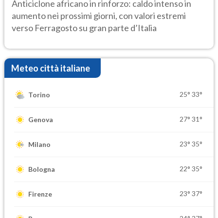
ancora protagonista
Anticiclone africano in rinforzo: caldo intenso in
aumento nei prossimi giorni, con valori estremi
verso Ferragosto su gran parte d’Italia
Meteo città italiane
25°
33°
Torino
27°
31°
Genova
23°
35°
Milano
22°
35°
Bologna
23°
37°
Firenze