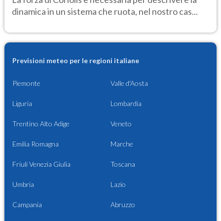
dinamica in un sistema che ruota, nel nostro cas...
Previsioni meteo per le regioni italiane
Piemonte
Valle d'Aosta
Liguria
Lombardia
Trentino Alto Adige
Veneto
Emilia Romagna
Marche
Friuli Venezia Giulia
Toscana
Umbria
Lazio
Campania
Abruzzo