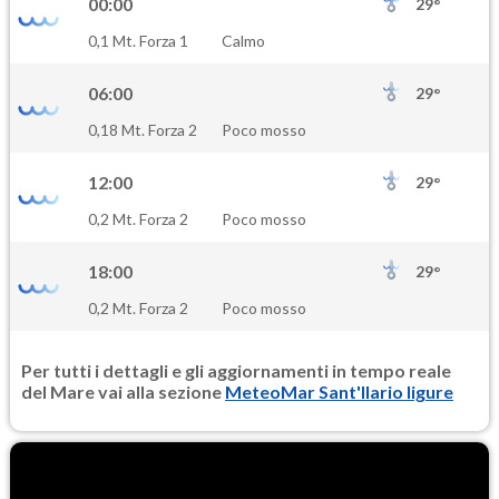
00:00
29°
SO2
0,1 Mt. Forza 1
Calmo
1.0
(Anidride solforosa)
06:00
29°
PM10
0,18 Mt. Forza 2
Poco mosso
19.0
(Materia particolata)
12:00
29°
PM25
0,2 Mt. Forza 2
Poco mosso
13.0
(Materia particolata)
18:00
29°
0,2 Mt. Forza 2
Poco mosso
Per tutti i dettagli e gli aggiornamenti in tempo reale
del Mare vai alla sezione
MeteoMar Sant'Ilario ligure