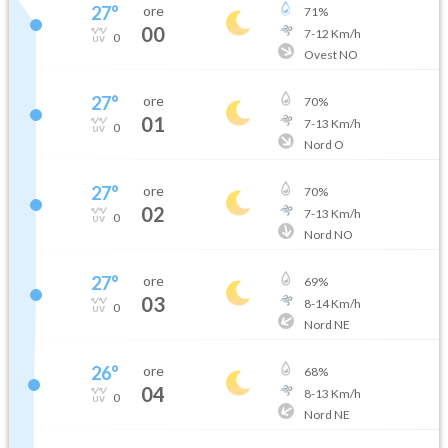
27
°
ore
71
%
00
7
-
12
Km/h
0
Ovest NO
27
°
ore
70
%
01
7
-
13
Km/h
0
Nord O
27
°
ore
70
%
02
7
-
13
Km/h
0
Nord NO
27
°
ore
69
%
03
8
-
14
Km/h
0
Nord NE
26
°
ore
68
%
04
8
-
13
Km/h
0
Nord NE