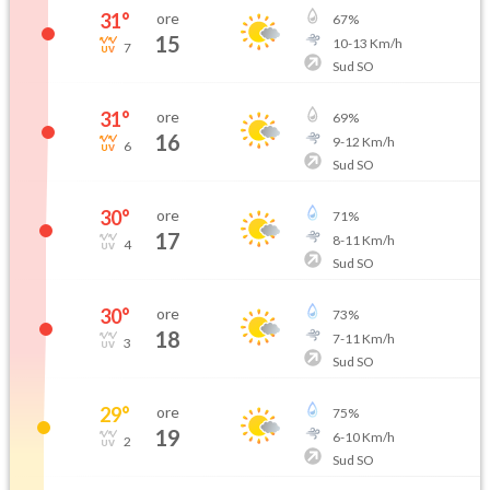
31
°
ore
67
%
15
10
-
13
Km/h
7
Sud SO
31
°
ore
69
%
16
9
-
12
Km/h
6
Sud SO
30
°
ore
71
%
17
8
-
11
Km/h
4
Sud SO
30
°
ore
73
%
18
7
-
11
Km/h
3
Sud SO
29
°
ore
75
%
19
6
-
10
Km/h
2
Sud SO