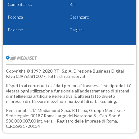
Campobasso
Bari
Potenza
Catanzaro
Palermo
Cagliari
Copyright © 1999-2020 RTI S.p.A. Direzione Business Digital -
P.Iva 03976881007 - Tutti i diritti riservati.
Rispetto ai contenuti e ai dati personali trasmessi e/o riprodotti è
vietata ogni utilizzazione funzionale all'addestramento di sistemi
di intelligenza artificiale generativa. È altresì fatto divieto
espresso di utilizzare mezzi automatizzati di data scraping.
Per la pubblicità
Mediamond S.p.a.
RTI spa, Gruppo Mediaset -
Sede legale: 00187 Roma Largo del Nazareno 8 - Cap. Soc. €
500.000.007,00 int. vers. - Registro delle Imprese di Roma,
C.F.06921720154