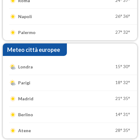
24°
37°
Roma
26°
36°
Napoli
27°
32°
Palermo
Meteo città europee
15°
30°
Londra
18°
32°
Parigi
21°
35°
Madrid
14°
31°
Berlino
28°
35°
Atene