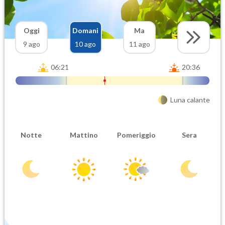
Oggi
Domani
Ma
9 ago
10 ago
11 ago
06:21
20:36
Luna calante
Notte
Mattino
Pomeriggio
Sera