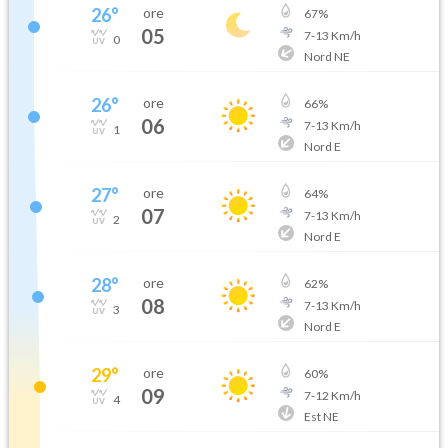
26
°
ore
67
%
05
7
-
13
Km/h
0
Nord NE
26
°
ore
66
%
06
7
-
13
Km/h
1
Nord E
27
°
ore
64
%
07
7
-
13
Km/h
2
Nord E
28
°
ore
62
%
08
7
-
13
Km/h
3
Nord E
29
°
ore
60
%
09
7
-
12
Km/h
4
Est NE