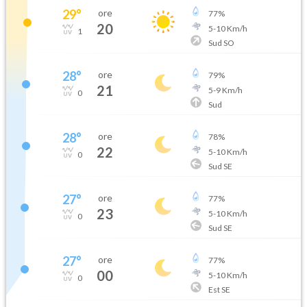
29
°
ore
77
%
20
5
-
10
Km/h
1
Sud SO
28
°
ore
79
%
21
5
-
9
Km/h
0
Sud
28
°
ore
78
%
22
5
-
10
Km/h
0
Sud SE
27
°
ore
77
%
23
5
-
10
Km/h
0
Sud SE
27
°
ore
77
%
00
5
-
10
Km/h
0
Est SE