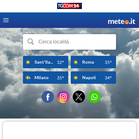
Sant'Ila...
Roma
32°
35°
Milano
Napoli
35°
34°