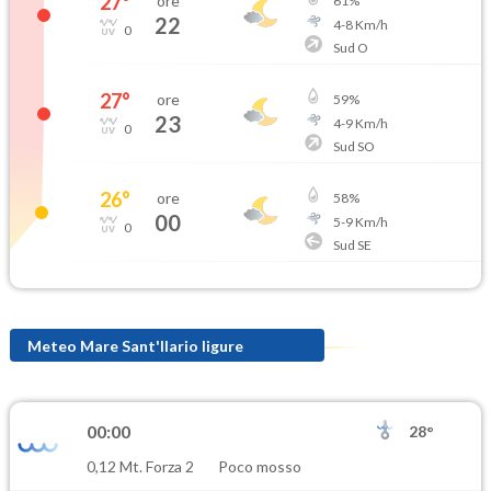
27
°
ore
61
%
22
4
-
8
Km/h
0
Sud O
27
°
ore
59
%
23
4
-
9
Km/h
0
Sud SO
26
°
ore
58
%
00
5
-
9
Km/h
0
Sud SE
Meteo Mare Sant'Ilario ligure
00:00
28°
0,12 Mt. Forza 2
Poco mosso