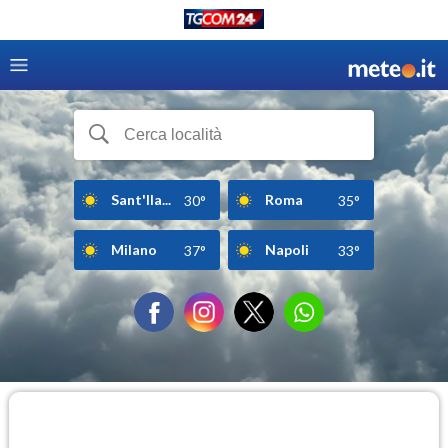
Sant'Ila...
Roma
30°
35°
Milano
Napoli
37°
33°