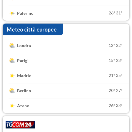
26°
31°
Palermo
Meteo città europee
12°
22°
Londra
15°
23°
Parigi
21°
35°
Madrid
20°
27°
Berlino
26°
33°
Atene