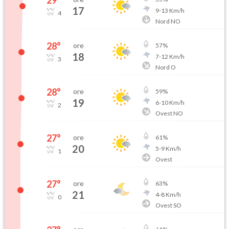
29
°
17
9
-
13
Km/h
4
Nord NO
28
°
ore
57
%
18
7
-
12
Km/h
3
Nord O
28
°
ore
59
%
19
6
-
10
Km/h
2
Ovest NO
27
°
ore
61
%
20
5
-
9
Km/h
1
Ovest
27
°
ore
63
%
21
4
-
8
Km/h
0
Ovest SO