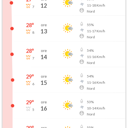
12
11
-
18
Km/h
7
Nord
28
°
ore
55
%
13
11
-
17
Km/h
8
Nord
28
°
ore
54
%
14
11
-
16
Km/h
7
Nord
29
°
ore
54
%
15
11
-
16
Km/h
6
Nord
29
°
ore
53
%
16
10
-
14
Km/h
5
Nord
ore
55
%