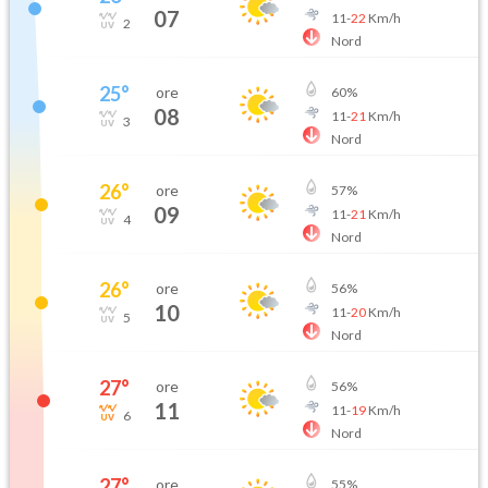
07
11
-
22
Km/h
2
Nord
25
°
ore
60
%
08
11
-
21
Km/h
3
Nord
26
°
ore
57
%
09
11
-
21
Km/h
4
Nord
26
°
ore
56
%
10
11
-
20
Km/h
5
Nord
27
°
ore
56
%
11
11
-
19
Km/h
6
Nord
27
°
ore
55
%