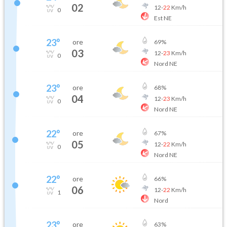
02
12
-
22
Km/h
0
Est NE
23
°
ore
69
%
03
12
-
23
Km/h
0
Nord NE
23
°
ore
68
%
04
12
-
23
Km/h
0
Nord NE
22
°
ore
67
%
05
12
-
22
Km/h
0
Nord NE
22
°
ore
66
%
06
12
-
22
Km/h
1
Nord
23
°
ore
63
%