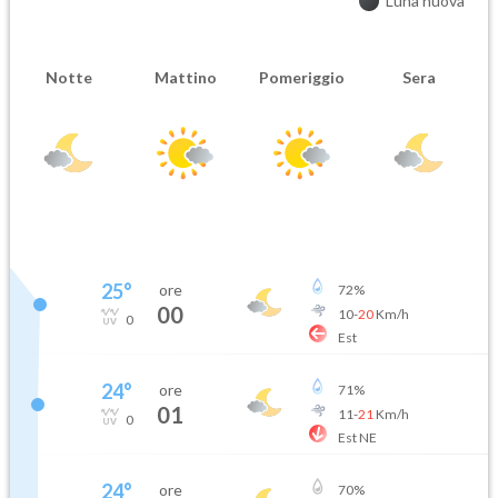
Luna nuova
Notte
Mattino
Pomeriggio
Sera
25
°
ore
72
%
00
10
-
20
Km/h
0
Est
24
°
ore
71
%
01
11
-
21
Km/h
0
Est NE
24
°
ore
70
%