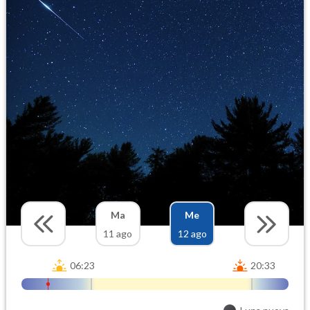
Ma
Me
11 ago
12 ago
06:23
20:33