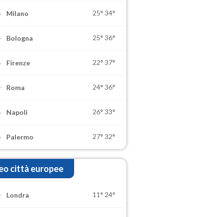
25°
34°
Milano
25°
36°
Bologna
22°
37°
Firenze
24°
36°
Roma
26°
33°
Napoli
27°
32°
Palermo
o città europee
11°
24°
Londra