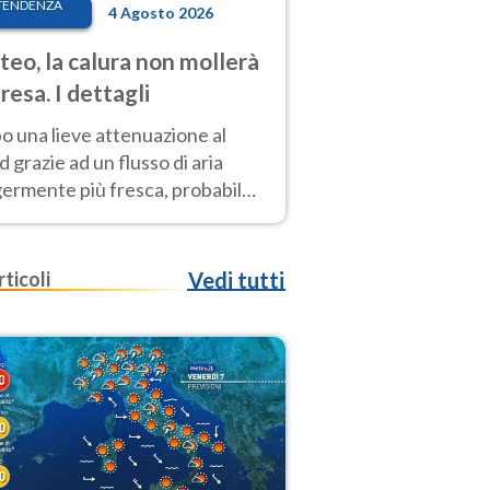
TENDENZA
4 Agosto 2026
eo, la calura non mollerà
presa. I dettagli
o una lieve attenuazione al
 grazie ad un flusso di aria
germente più fresca, probabile
o rinforzo dell’anticiclone
icano entro Ferragosto
rticoli
Vedi tutti