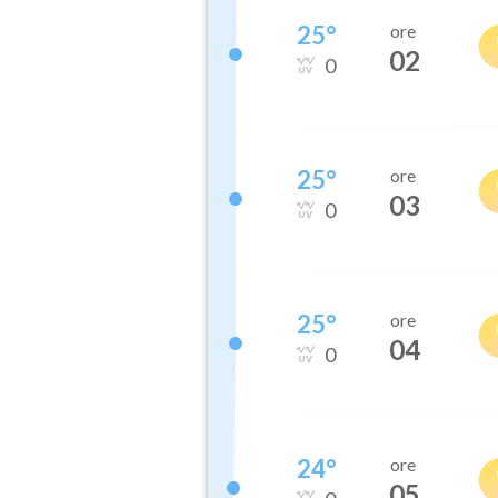
25
°
ore
02
0
25
°
ore
03
0
25
°
ore
04
0
24
°
ore
05