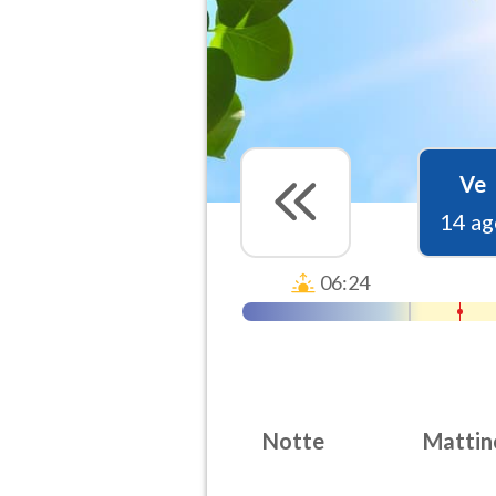
Ve
14 ag
06:24
Notte
Mattin