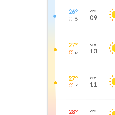
26
°
ore
09
5
27
°
ore
10
6
27
°
ore
11
7
28
°
ore