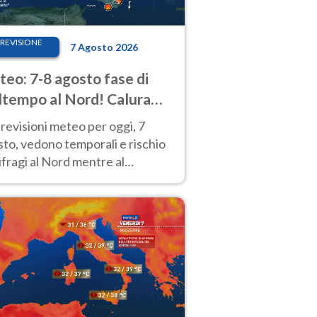
REVISIONE
7 Agosto 2026
eo: 7-8 agosto fase di
tempo al Nord! Calura
o a Ferragosto
revisioni meteo per oggi, 7
to, vedono temporali e rischio
fragi al Nord mentre al
tro-Sud sole e caldo sempre
to intenso.