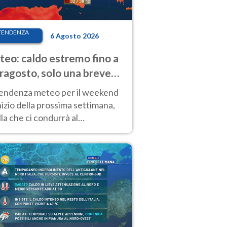
TENDENZA
6 Agosto 2026
eo: caldo estremo fino a
ragosto, solo una breve
sa. Ecco dove
tendenza meteo per il weekend
inizio della prossima settimana,
la che ci condurrà al
ragosto, vede ancora
perature molto elevate