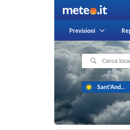
Previsioni
Reg
Sant'And...