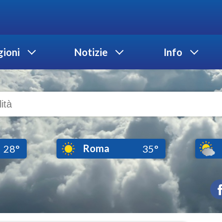
ioni
Notizie
Info
Roma
28°
35°