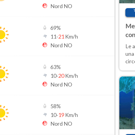
Nord NO
Met
69
%
con
11
-
21
Km/h
Nord NO
Le a
una 
cir
63
%
del 
10
-
20
Km/h
gior
Fer
Nord NO
58
%
10
-
19
Km/h
Nord NO