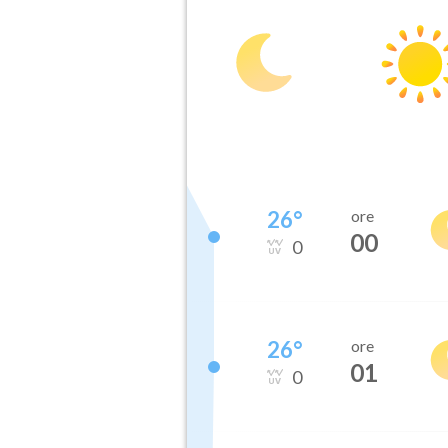
26
°
ore
00
0
26
°
ore
01
0