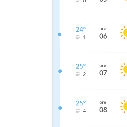
0
24
°
ore
06
1
25
°
ore
07
2
25
°
ore
08
4