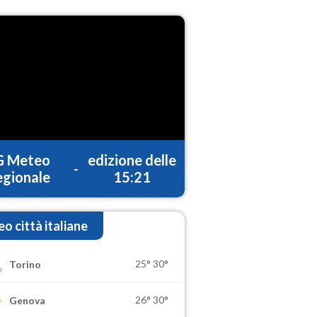
G Meteo
edizione delle
-
gionale
15:21
o città italiane
25°
30°
Torino
26°
30°
Genova