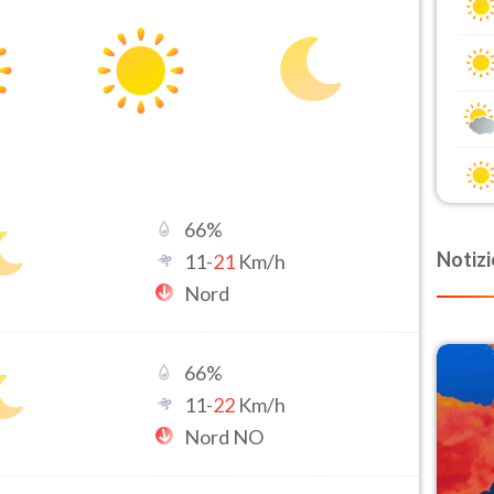
66
%
Notizi
11
-
21
Km/h
Nord
66
%
11
-
22
Km/h
Nord NO