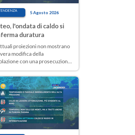
TENDENZA
5 Agosto 2026
eo, l'ondata di caldo si
ferma duratura
ttuali proiezioni non mostrano
vera modifica della
colazione con una prosecuzione
caldo fuori scala per molti
ni, compresa la settimana di
ragosto