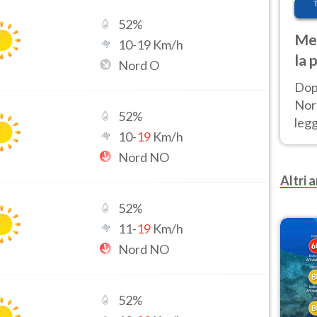
52
%
Met
10
-
19
Km/h
la 
Nord O
Dop
Nord
52
%
leg
10
-
19
Km/h
nuov
Nord NO
afr
Altri a
52
%
11
-
19
Km/h
Nord NO
52
%