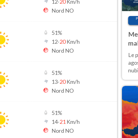
12
-
20
Km/h
Nord NO
P
51
%
Met
12
-
20
Km/h
mal
Nord NO
fin
Le p
agos
nubi
51
%
Cen
13
-
20
Km/h
mol
Nord NO
51
%
14
-
21
Km/h
Nord NO