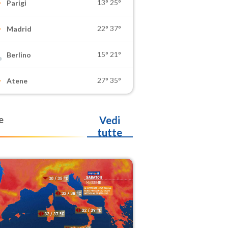
13°
25°
Parigi
22°
37°
Madrid
15°
21°
Berlino
27°
35°
Atene
e
Vedi
tutte