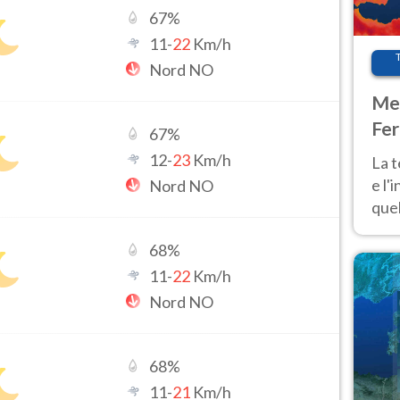
67
%
11
-
22
Km/h
Nord NO
Met
Fer
67
%
pau
12
-
23
Km/h
La 
e l'
Nord NO
quel
Fer
68
%
tem
11
-
22
Km/h
Nord NO
68
%
11
-
21
Km/h