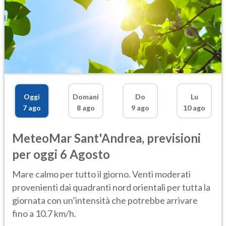
Oggi
Domani
Do
Lu
7 ago
8 ago
9 ago
10 ago
MeteoMar
Sant'Andrea
,
previsioni
per oggi 6 Agosto
Mare calmo per tutto il giorno. Venti moderati
provenienti dai quadranti nord orientali per tutta la
giornata con un’intensità che potrebbe arrivare
fino a 10.7 km/h.