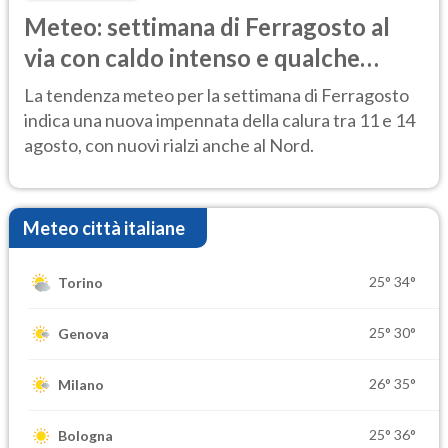
Meteo: settimana di Ferragosto al
via con caldo intenso e qualche
temporale
La tendenza meteo per la settimana di Ferragosto
indica una nuova impennata della calura tra 11 e 14
agosto, con nuovi rialzi anche al Nord.
Meteo città italiane
25°
34°
Torino
25°
30°
Genova
26°
35°
Milano
25°
36°
Bologna