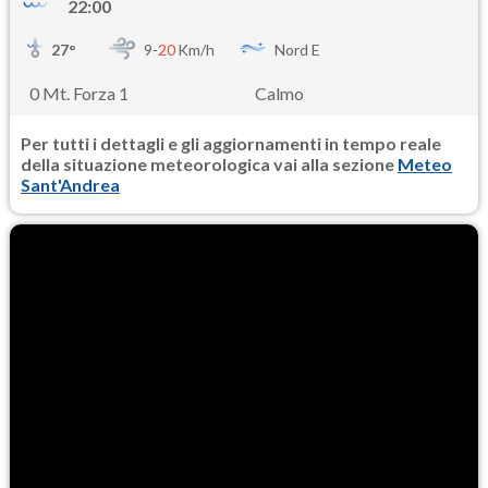
22:00
27
°
9-
20
Km/h
Nord E
0 Mt. Forza 1
Calmo
Per tutti i dettagli e gli aggiornamenti in tempo reale
della situazione meteorologica vai alla sezione
Meteo
Sant'Andrea