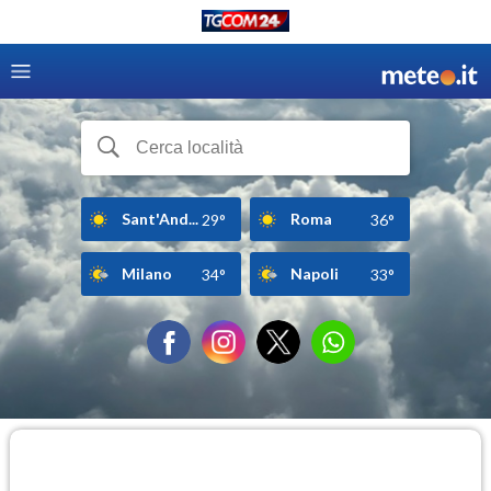
Sant'And...
Roma
29°
36°
Milano
Napoli
34°
33°