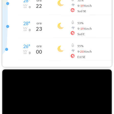
28
°
ore
52
%
22
9
-
19
Km/h
0
Sud SE
28
°
ore
53
%
23
9
-
19
Km/h
0
Sud E
26
°
ore
55
%
00
9
-
20
Km/h
0
Est SE