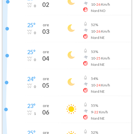
02
10
-
26
Km/h
0
Nord NO
25
°
ore
52
%
03
10
-
26
Km/h
0
Nord NE
25
°
ore
53
%
04
10
-
25
Km/h
0
Nord NE
24
°
ore
54
%
05
10
-
24
Km/h
0
Nord NE
23
°
ore
55
%
06
9
-
22
Km/h
1
Nord NE
25
°
ore
52
%