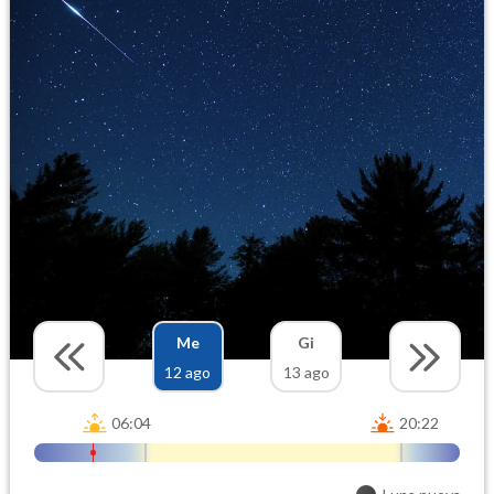
Me
Gi
12 ago
13 ago
06:04
20:22