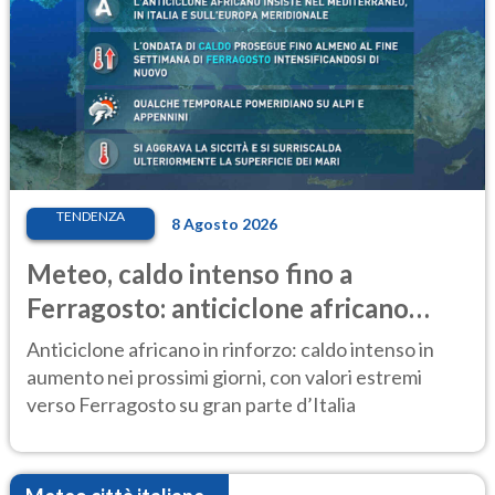
TENDENZA
8 Agosto 2026
Meteo, caldo intenso fino a
Ferragosto: anticiclone africano
ancora protagonista
Anticiclone africano in rinforzo: caldo intenso in
aumento nei prossimi giorni, con valori estremi
verso Ferragosto su gran parte d’Italia