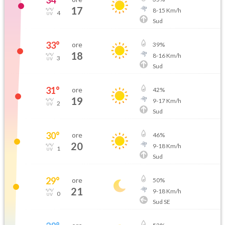
34
°
17
8
-
15
Km/h
4
Sud
33
°
ore
39
%
18
8
-
16
Km/h
3
Sud
31
°
ore
42
%
19
9
-
17
Km/h
2
Sud
30
°
ore
46
%
20
9
-
18
Km/h
1
Sud
29
°
ore
50
%
21
9
-
18
Km/h
0
Sud SE