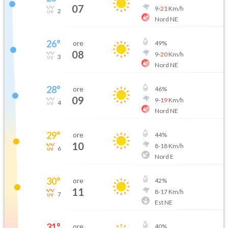
07
9
-
21
Km/h
2
Nord NE
26
°
ore
49
%
08
9
-
20
Km/h
3
Nord NE
28
°
ore
46
%
09
9
-
19
Km/h
4
Nord NE
29
°
ore
44
%
10
8
-
18
Km/h
6
Nord E
30
°
ore
42
%
11
8
-
17
Km/h
7
Est NE
31
°
ore
40
%