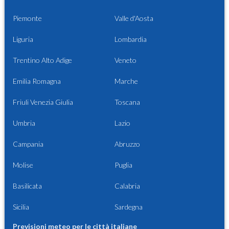
Piemonte
Valle d'Aosta
Liguria
Lombardia
Trentino Alto Adige
Veneto
Emilia Romagna
Marche
Friuli Venezia Giulia
Toscana
Umbria
Lazio
Campania
Abruzzo
Molise
Puglia
Basilicata
Calabria
Sicilia
Sardegna
Previsioni meteo per le città italiane