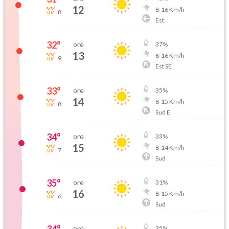
12
8
-
16
Km/h
8
Est
32
°
ore
37
%
13
8
-
16
Km/h
9
Est SE
33
°
ore
35
%
14
8
-
15
Km/h
8
Sud E
34
°
ore
33
%
15
8
-
14
Km/h
7
Sud
35
°
ore
31
%
16
8
-
15
Km/h
6
Sud
ore
35
%