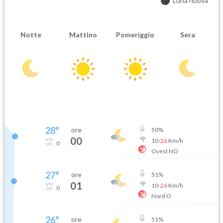
Luna nuova
Notte
Mattino
Pomeriggio
Sera
28
°
ore
50
%
00
10
-
26
Km/h
0
Ovest NO
27
°
ore
51
%
01
10
-
26
Km/h
0
Nord O
26
°
ore
51
%