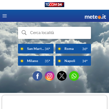
San Mart...
Roma
34°
36°
Milano
Napoli
35°
34°