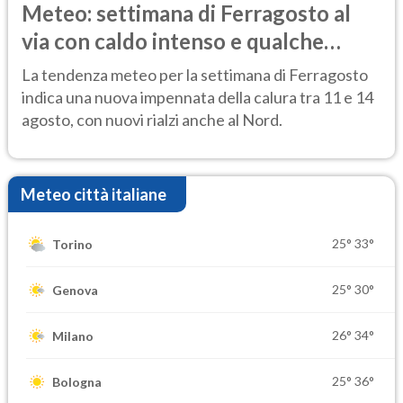
Meteo: settimana di Ferragosto al
via con caldo intenso e qualche
temporale
La tendenza meteo per la settimana di Ferragosto
indica una nuova impennata della calura tra 11 e 14
agosto, con nuovi rialzi anche al Nord.
Meteo città italiane
25°
33°
Torino
25°
30°
Genova
26°
34°
Milano
25°
36°
Bologna