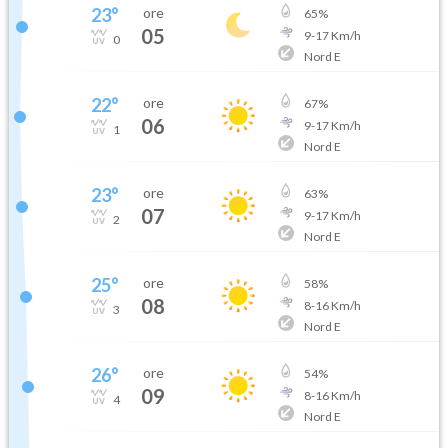
23
°
ore
65
%
05
9
-
17
Km/h
0
Nord E
22
°
ore
67
%
06
9
-
17
Km/h
1
Nord E
23
°
ore
63
%
07
9
-
17
Km/h
2
Nord E
25
°
ore
58
%
08
8
-
16
Km/h
3
Nord E
26
°
ore
54
%
09
8
-
16
Km/h
4
Nord E