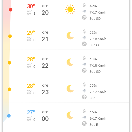
30
°
ore
49
%
20
7
-
17
Km/h
1
Sud SO
29
°
ore
52
%
21
7
-
18
Km/h
0
Sud O
28
°
ore
53
%
22
7
-
18
Km/h
0
Sud SO
28
°
ore
55
%
23
7
-
17
Km/h
0
Sud
27
°
ore
56
%
00
8
-
17
Km/h
0
Sud E