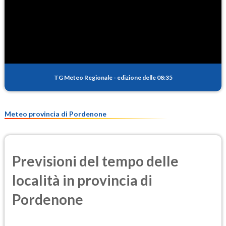
SO2
0.3
(Anidride solforosa)
PM10
9.3
(Materia particolata)
TG Meteo Regionale
-
edizione delle 08:35
PM25
6.2
(Materia particolata)
Meteo provincia di Pordenone
Previsioni del tempo delle
località in provincia di
Pordenone