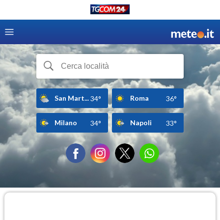
San Mart...
Roma
34°
36°
Milano
Napoli
34°
33°