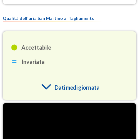
Qualità dell'aria San Martino al Tagliamento
Accettabile
Invariata
Dati medi giornata
O3
82.2
(Ozono)
NO2
2.9
(Diossido di azoto)