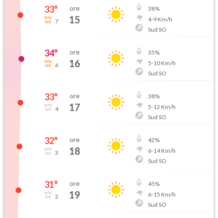
33
°
ore
38
%
15
4
-
9
Km/h
7
Sud SO
34
°
ore
35
%
16
5
-
10
Km/h
6
Sud SO
33
°
ore
38
%
17
5
-
12
Km/h
4
Sud SO
32
°
ore
42
%
18
6
-
14
Km/h
3
Sud SO
31
°
ore
45
%
19
6
-
15
Km/h
2
Sud SO