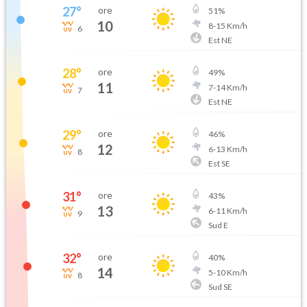
27
°
ore
51
%
10
8
-
15
Km/h
6
Est NE
28
°
ore
49
%
11
7
-
14
Km/h
7
Est NE
29
°
ore
46
%
12
6
-
13
Km/h
8
Est SE
31
°
ore
43
%
13
6
-
11
Km/h
9
Sud E
32
°
ore
40
%
14
5
-
10
Km/h
8
Sud SE