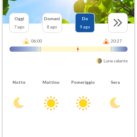
Oggi
Domani
Do
7 ago
8 ago
9 ago
06:00
20:27
Luna calante
Notte
Mattino
Pomeriggio
Sera