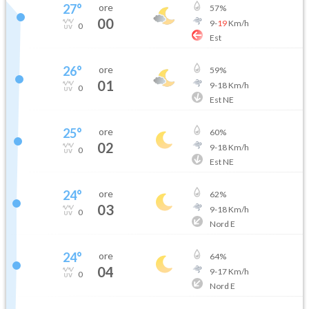
27
°
ore
57
%
00
9
-
19
Km/h
0
Est
26
°
ore
59
%
01
9
-
18
Km/h
0
Est NE
25
°
ore
60
%
02
9
-
18
Km/h
0
Est NE
24
°
ore
62
%
03
9
-
18
Km/h
0
Nord E
24
°
ore
64
%
04
9
-
17
Km/h
0
Nord E