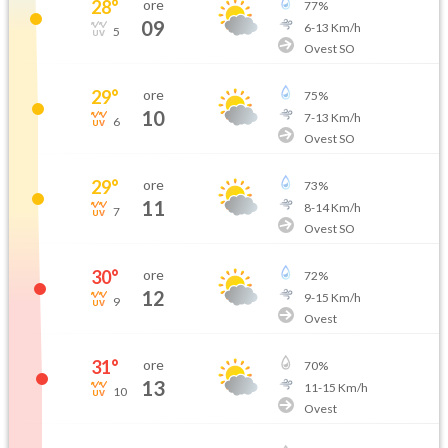
28
°
ore
77
%
09
6
-
13
Km/h
5
Ovest SO
29
°
ore
75
%
10
7
-
13
Km/h
6
Ovest SO
29
°
ore
73
%
11
8
-
14
Km/h
7
Ovest SO
30
°
ore
72
%
12
9
-
15
Km/h
9
Ovest
31
°
ore
70
%
13
11
-
15
Km/h
10
Ovest