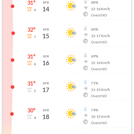
31
°
ore
68
%
14
12
-
16
Km/h
9
Ovest NO
32
°
ore
66
%
15
13
-
17
Km/h
7
Ovest NO
31
°
ore
69
%
16
12
-
16
Km/h
6
Ovest NO
31
°
ore
71
%
17
11
-
15
Km/h
5
Ovest NO
30
°
ore
74
%
18
10
-
15
Km/h
4
Ovest NO