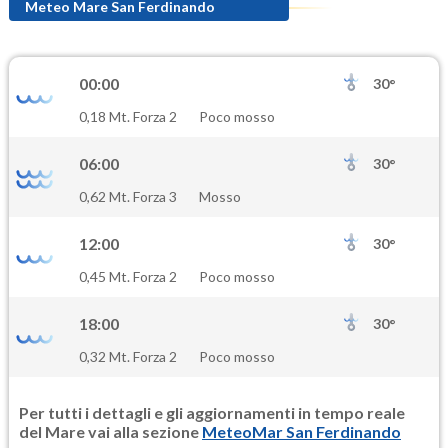
82.6
(Ozono)
Meteo Mare San Ferdinando
NO2
4.9
(Diossido di azoto)
00:00
30°
SO2
0,18 Mt. Forza 2
Poco mosso
0.7
(Anidride solforosa)
06:00
30°
PM10
0,62 Mt. Forza 3
Mosso
25.7
(Materia particolata)
12:00
30°
PM25
0,45 Mt. Forza 2
Poco mosso
15.2
(Materia particolata)
18:00
30°
0,32 Mt. Forza 2
Poco mosso
Per tutti i dettagli e gli aggiornamenti in tempo reale
del Mare vai alla sezione
MeteoMar San Ferdinando