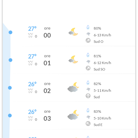
08-07T
08-07T
27
°
ore
80
%
00
6
-
13
Km/h
0
Sud O
27
°
ore
81
%
01
6
-
12
Km/h
0
Sud SO
26
°
ore
82
%
02
5
-
11
Km/h
0
Sud
26
°
ore
83
%
03
5
-
10
Km/h
0
Sud E