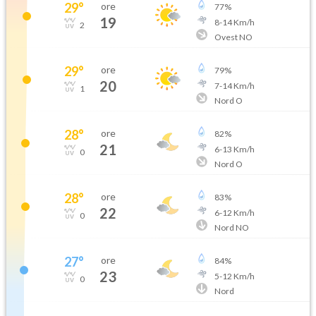
29
°
ore
77
%
19
8
-
14
Km/h
2
Ovest NO
29
°
ore
79
%
20
7
-
14
Km/h
1
Nord O
28
°
ore
82
%
21
6
-
13
Km/h
0
Nord O
28
°
ore
83
%
22
6
-
12
Km/h
0
Nord NO
27
°
ore
84
%
23
5
-
12
Km/h
0
Nord