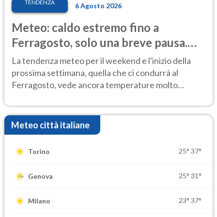
TENDENZA
6 Agosto 2026
Meteo: caldo estremo fino a
Ferragosto, solo una breve pausa.
Ecco dove
La tendenza meteo per il weekend e l'inizio della
prossima settimana, quella che ci condurrà al
Ferragosto, vede ancora temperature molto
elevate
Meteo città italiane
25°
37°
Torino
25°
31°
Genova
23°
37°
Milano