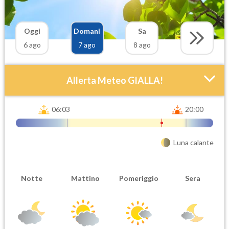
Oggi
Domani
Sa
6 ago
7 ago
8 ago
Allerta Meteo GIALLA!
06:03
20:00
Luna calante
Notte
Mattino
Pomeriggio
Sera
Attendibilità
Urgenza
Probabile
Ordinaria
Orario inizio
Ora fine