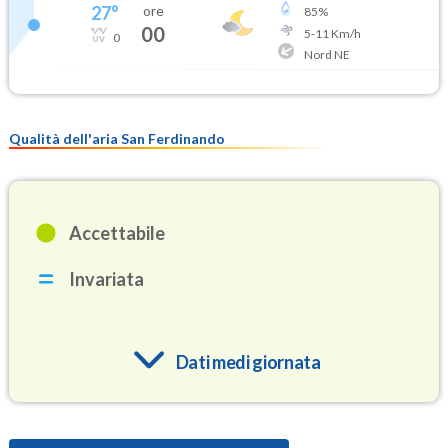
27
°
ore
85
%
00
5
-
11
Km/h
0
Nord NE
Qualità dell'aria San Ferdinando
Accettabile
Invariata
Dati medi giornata
O3