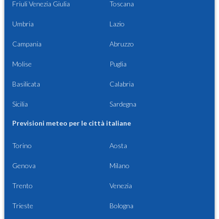
Friuli Venezia Giulia
Toscana
Umbria
Lazio
Campania
Abruzzo
Molise
Puglia
Basilicata
Calabria
Sicilia
Sardegna
Previsioni meteo per le città italiane
Torino
Aosta
Genova
Milano
Trento
Venezia
Trieste
Bologna