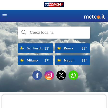
San Ferd...
Roma
33°
35°
Milano
Napoli
37°
33°