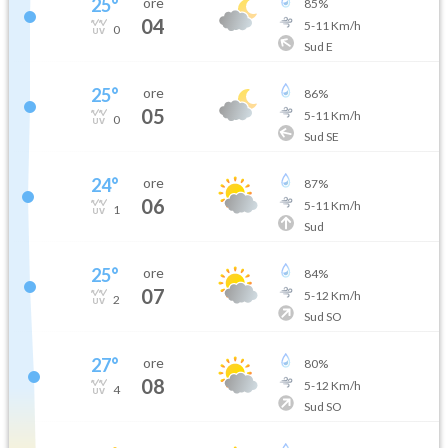
25
°
ore
85
%
04
5
-
11
Km/h
0
Sud E
25
°
ore
86
%
05
5
-
11
Km/h
0
Sud SE
24
°
ore
87
%
06
5
-
11
Km/h
1
Sud
25
°
ore
84
%
07
5
-
12
Km/h
2
Sud SO
27
°
ore
80
%
08
5
-
12
Km/h
4
Sud SO