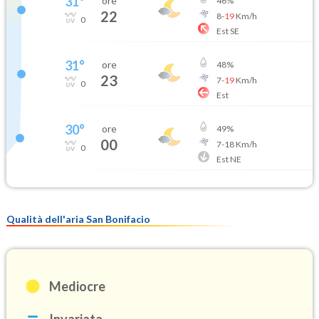
31
°
ore
46
%
22
8
-
19
Km/h
0
Est SE
31
°
ore
48
%
23
7
-
19
Km/h
0
Est
30
°
ore
49
%
00
7
-
18
Km/h
0
Est NE
Qualità dell'aria San Bonifacio
Mediocre