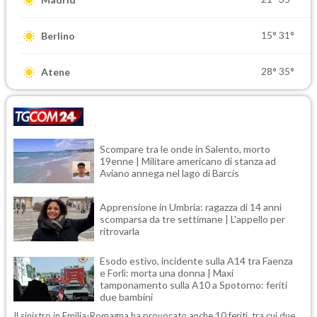
15°
31°
Berlino
28°
35°
Atene
Scompare tra le onde in Salento, morto
19enne | Militare americano di stanza ad
Aviano annega nel lago di Barcis
Apprensione in Umbria: ragazza di 14 anni
scomparsa da tre settimane | L'appello per
ritrovarla
Esodo estivo, incidente sulla A14 tra Faenza
e Forlì: morta una donna | Maxi
tamponamento sulla A10 a Spotorno: feriti
due bambini
Il sinistro in Emilia-Romagna ha provocato anche 10 feriti, tra cui due