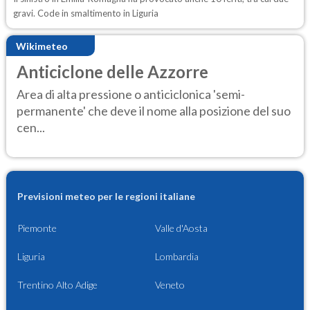
gravi. Code in smaltimento in Liguria
Wikimeteo
Anticiclone delle Azzorre
Area di alta pressione o anticiclonica 'semi-
permanente' che deve il nome alla posizione del suo
cen...
Previsioni meteo per le regioni italiane
Piemonte
Valle d'Aosta
Liguria
Lombardia
Trentino Alto Adige
Veneto