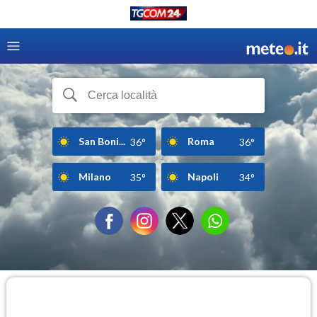
San Boni...
Roma
36°
36°
Milano
Napoli
35°
34°