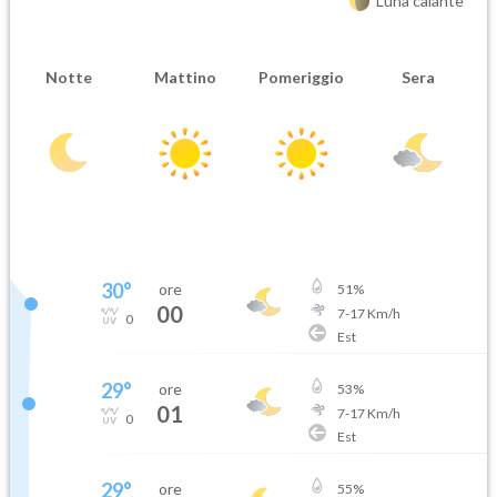
Luna calante
Notte
Mattino
Pomeriggio
Sera
30
°
ore
51
%
00
7
-
17
Km/h
0
Est
29
°
ore
53
%
01
7
-
17
Km/h
0
Est
29
°
ore
55
%