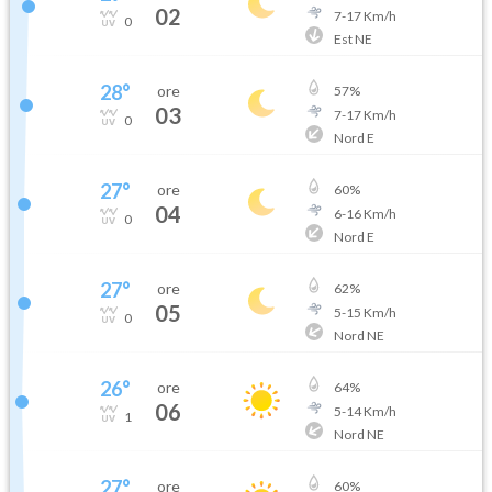
02
7
-
17
Km/h
0
Est NE
28
°
ore
57
%
03
7
-
17
Km/h
0
Nord E
27
°
ore
60
%
04
6
-
16
Km/h
0
Nord E
27
°
ore
62
%
05
5
-
15
Km/h
0
Nord NE
26
°
ore
64
%
06
5
-
14
Km/h
1
Nord NE
27
°
ore
60
%