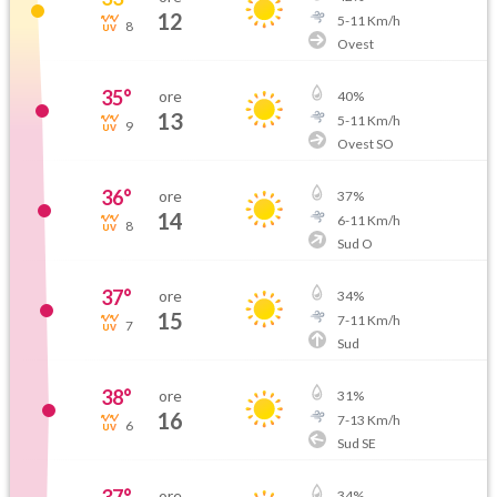
12
5
-
11
Km/h
8
Ovest
35
°
ore
40
%
13
5
-
11
Km/h
9
Ovest SO
36
°
ore
37
%
14
6
-
11
Km/h
8
Sud O
37
°
ore
34
%
15
7
-
11
Km/h
7
Sud
38
°
ore
31
%
16
7
-
13
Km/h
6
Sud SE
ore
34
%