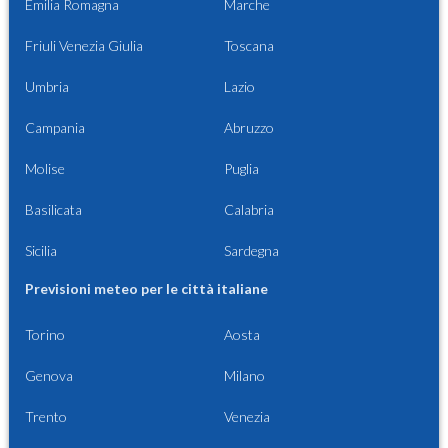
Emilia Romagna
Marche
Friuli Venezia Giulia
Toscana
Umbria
Lazio
Campania
Abruzzo
Molise
Puglia
Basilicata
Calabria
Sicilia
Sardegna
Previsioni meteo per le città italiane
Torino
Aosta
Genova
Milano
Trento
Venezia