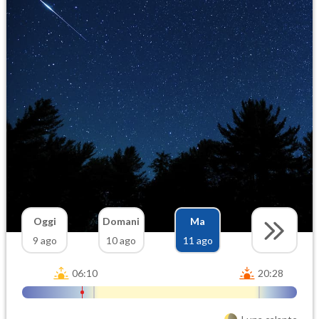
Oggi
Domani
Ma
9 ago
10 ago
11 ago
06:10
20:28