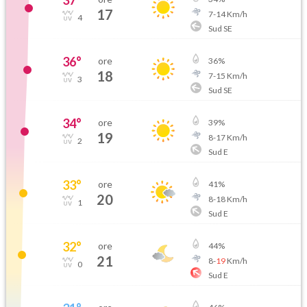
37
°
17
7
-
14
Km/h
4
Sud SE
36
°
ore
36
%
18
7
-
15
Km/h
3
Sud SE
34
°
ore
39
%
19
8
-
17
Km/h
2
Sud E
33
°
ore
41
%
20
8
-
18
Km/h
1
Sud E
32
°
ore
44
%
21
8
-
19
Km/h
0
Sud E