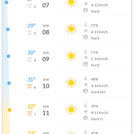
07
4
-
12
Km/h
2
Nord
29
°
ore
55
%
08
4
-
11
Km/h
3
Nord
30
°
ore
51
%
09
3
-
10
Km/h
4
Nord
31
°
ore
48
%
10
4
-
10
Km/h
6
Nord NO
32
°
ore
45
%
11
4
-
11
Km/h
7
Nord O
33
°
ore
42
%