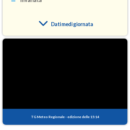
Invariata
Dati medi giornata
O3
96.8
(Ozono)
NO2
7.4
(Diossido di azoto)
SO2
0.7
(Anidride solforosa)
PM10
15.8
(Materia particolata)
TG Meteo Regionale
-
edizione delle 15:14
PM25