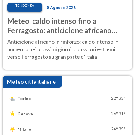
TENDENZA
8 Agosto 2026
Meteo, caldo intenso fino a
Ferragosto: anticiclone africano
ancora protagonista
Anticiclone africano in rinforzo: caldo intenso in
aumento nei prossimi giorni, con valori estremi
verso Ferragosto su gran parte d’Italia
Meteo città italiane
22°
33°
Torino
26°
31°
Genova
24°
35°
Milano